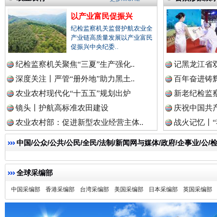
以产业富民促振兴
纪检监察机关监督护航农业全
祁连巍巍树丰碑
高回报
产业链高质量发展以产业富民
促振兴中央纪委..
纪检监察机关聚焦“三夏”生产强化..
记黑龙江省双
深度关注丨严管“册外地”助力黑土..
百年奋进铸辉
农业农村现代化“十五五”规划出炉
新老纪检监察
镜头丨护航高标准农田建设
庆祝中国共产
农业农村部：促进新型农业经营主体..
战火记忆丨“
中国/公众/公共/公民/全民/法制/新闻网与媒体/政府/企事业/
一枚“钉子”竟然扎入要害部门
全球采编部
中国采编部
香港采编部
台湾采编部
美国采编部
日本采编部
英国采编部