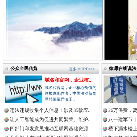
中国法院新闻网.
中国检察新闻网.
祁连巍巍树丰碑
高回报
中国医药新闻网.
公众全民传媒
律师在线说法
更多/MORE>>>
域名和官网，企业核..
域名和官网，企业核心价值的
中国企业新闻网.
终极体现作者：中国法治新闻
网总编辑亓淦玉..
违法违规收集个人信息！涉及35款应..
26万保费，
一枚“钉子”竟然扎入要害部门
中国农业新闻网.
让人工智能成为促进共同繁荣、维护..
八一建军节｜
四部门印发意见推动互联网基础资源..
楼下漏水楼上