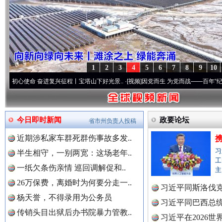
1
2
3
4
5
6
7
8
9
10
 奋进复兴征程丨宝塔山下好光景..
·[视频]
因党而生 为党而战——百年“纪”事⑧加强纪律
今日即时新闻
政要论坛
省市州负责人投稿
近期涉私家车群死群伤事故多发..
习
半生相守，一别两宽：这场老年..
工
一纸欠条伤亲情 巡回调解促和..
主
26万保费，离婚时为何要分走一..
习近平同斯洛伐
“后车司机肯定在骂我”
全民健身
杨天誉，不得录用为公务员
习近平同巴西总
传销头目出狱后办书院暴力管教..
习近平在2026