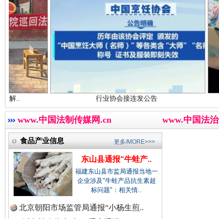
中国农业新闻网.
中国视频新闻网.
世界屋脊 天路回响
永
行业协会接连发公告
东山县通报
中国廉政法纪网.
www.中国法制传媒网.cn
www.中国法治
食品产业信息
更多/MORE>>>
中国律师在线.中
东山县通报“牛蛙产..
福建东山县市监局通报当地一
企业涉及"牛蛙产品抗生素超
标问题"：相关情..
中国参政网.中
北京朝阳市场监管局通报“小杨生煎..
红船起航处 潮起向未来
广州首