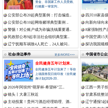
衣柜里的秘密
高速路上
资金、非国家工作人员受贿、
行贿案一审宣判..
中国公众新闻网.
公安部公布20起典型案例：打击编造..
四川10家县
公安部公布10起网络赌球典型案例 ..
向新向绿向未
警惕！对公账户成为诈骗洗钱重要通..
8家强制性产
民政部公布9起非法社会组织典型案..
中国公民新闻网.
中国空调15
辽宁抚顺车祸致4人死亡，24人被问..
探访我国规模
社会/身边事件
中国省市公众
更多/MORE>>>
中国公共新闻网.
全民健身五年计划来..
春天里的科技盛宴
全民健身五年计划来了！等你
上场国务院日前印发《全民健
身计划(2026-20..
中国法制新闻网.
2026年阿坝州“萌芽杯·希望杯”三..
江西一男子拒
镜头丨大暑三秋近
甘肃系统整治
主动投案！贵州习酒总经理助理、酒..
辽宁通报5起