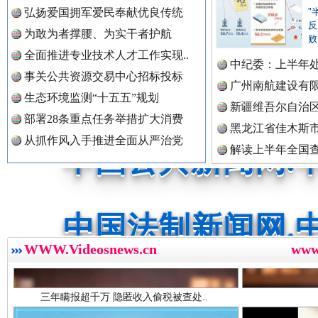
弘扬爱国拥军爱民奉献优良传统
"
红船起航处 潮起向未来
广州首
反
为敢为者撑腰、为实干者护航
败
中国公民新闻网.
全面推进专业技术人才工作实现..
中纪委：上半年处
事关公共资源交易中心招标投标
广州南航建设有
生态环境监测“十五五”规划
新疆维吾尔自治
中国公共新闻网.
部署28条重点任务举措扩大消费
黑龙江省佳木斯
从抓作风入手推进全面从严治党
解读上半年全国
数据
中国法制新闻网.
三年瞒报超千万 隐匿收入偷税被查处..
WWW.Videosnews.cn
ww
中国法治新闻网.