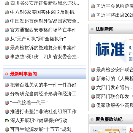
四川省公安厅征集新型黑恶违法..
理高级..
习近平会见哈萨
中方对6家美国实体采取反制措..
习近平将出席20
中国发起首例对外贸易国家安全..
球治理..
法制新闻
官方通报西安赛格商场坠亡事件
从“无产可执”到“全额执行”
最高检抗诉的疑难复杂刑事案件
8
起
事故致5死1伤，四川省安委会挂..
国
世界屋脊 天路回响
永
最高检公安部联
最新时事新闻
周岁未..
新修订的《人民
把老百姓关切的事一件一件办好
布
六部门发布通告
分析研究当前经济形势和经济工..
两部门联合印发
中国全民新闻网.
“一代接着一代干”
定》
促家政服务业高质
推进打击整治非法社会组织工作
聚焦廉政法纪
深入开展职业健康保护行动
中国公众新闻网.
可再生能源发展“十五五”规划