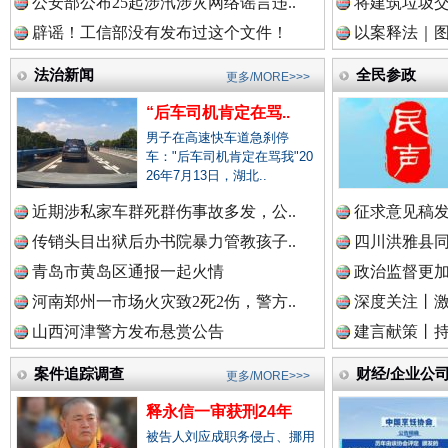
公安部公布25起涉汛涉灾网络谣言违..
将建筑垃圾
中国视频新闻网.
辟谣！工信部没有发布过这个文件！
以案释法｜图“
法治新闻
全民参政
更多/MORE>>>
“后车司机肯定在骂..
中国廉政法纪网.
男子在高速快车道急刹停
车："后车司机肯定在骂我"20
26年7月13日，湖北..
雄关漫道展新颜
“
近期涉私家车群死群伤事故多发，公..
征求意见稿发
中国律师在线.中
传销头目出狱后办书院暴力管教孩子..
四川洪雅县同
青岛市黄岛区通报一起火情
政治监督更
河南郑州一市场火灾致2死2伤，警方..
深度关注丨
中国参政网.中
山西河津警方发布悬赏公告
建言献策丨持
案件追踪调查
财经/企业公
更多/MORE>>>
中国全民新闻网.
释永信一审获刑24年
被告人刘应成职务侵占、挪用