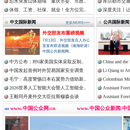
中国法治新闻网.
彭水突发山体崩塌 重庆市委、市政..
库尔勒市交通
休假、工资、社保、就业！全方位完..
深度关注丨让
中文国际新闻
公共国际新闻
更多/MORE>>>
中国法院新闻网.
巳巳如意，开工大吉！
三轮上
外交部发布重磅视频
7月13日，外交部发言人办公
室发布双语视频《南海听涛》
中国公共新闻网..
中国检察新闻网.
中方公布：对6家美国实体采取反制..
China and the
中国发起首例对外贸易国家安全调查
Li Qiang to At
毛宁：高度警惕日本右翼势力借助新..
Colombian Mini
中国医药新闻网.
2026世界人工智能大会暨人工智能全..
Assistant Fore
王毅同丹麦外交大臣拉斯穆森会谈
Assistant Fore
“后车司机肯定在骂我”
全民健身
中国企业新闻网.
www.中国公众网.cn
www.中国公众新闻.中