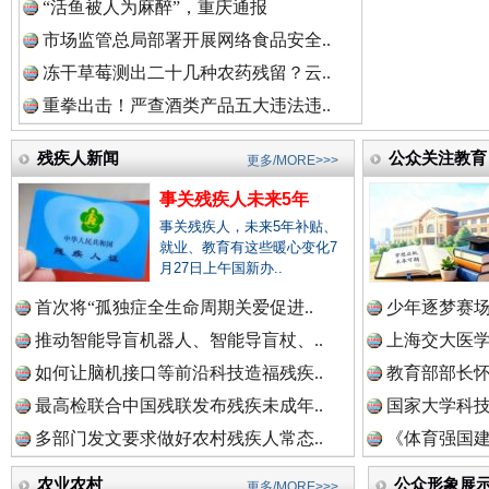
“活鱼被人为麻醉”，重庆通报
市场监管总局部署开展网络食品安全..
冻干草莓测出二十几种农药残留？云..
重拳出击！严查酒类产品五大违法违..
残疾人新闻
公众关注教育
更多/MORE>>>
事关残疾人未来5年
事关残疾人，未来5年补贴、
就业、教育有这些暖心变化7
月27日上午国新办..
三年瞒报超千万 隐匿收入偷税被查处..
首次将“孤独症全生命周期关爱促进..
少年逐梦赛场
推动智能导盲机器人、智能导盲杖、..
上海交大医
如何让脑机接口等前沿科技造福残疾..
教育部部长怀
最高检联合中国残联发布残疾未成年..
国家大学科技
多部门发文要求做好农村残疾人常态..
《体育强国建
农业农村
公众形象展
更多/MORE>>>