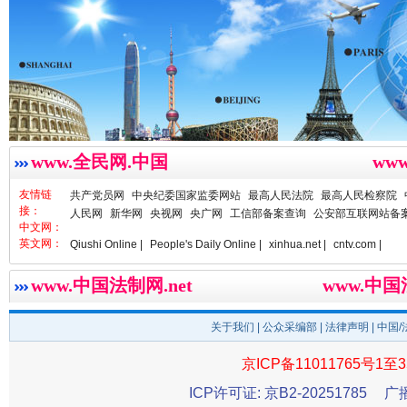
雄关漫道展新颜
“
www.全民网.中国
ww
友情链
共产党员网
中央纪委国家监委网站
最高人民法院
最高人民检察院
接：
人民网
新华网
央视网
央广网
工信部备案查询
公安部互联网站备
中文网：
英文网：
Qiushi Online |
People's Daily Online |
xinhua.net |
cntv.com |
www.中国法制网.net
www.中
关于我们
|
公众采编部
|
法律声明
| 中国
京ICP备11011765号1至3
衣柜里的秘密
高速路上
ICP许可证: 京B2-20251785
广