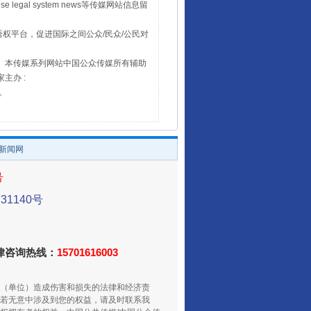
 legal system news等传媒网站信息留
权平台，促进国际之间公众/民众/公民对
16。本传媒系列网站中国公众传媒所有辅助
主办 :
号。
/新闻网
号
1140号
法律咨询热线：
15701616003
（单位）造成伤害和损失的法律和经济责
若无意中涉及到您的权益，请及时联系我