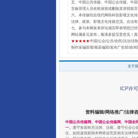
五、中国公共传媒、中国公众传媒、中国全民传媒Chin
言板管理人员有权保留或删除其管辖留言
六、本传媒结合现代网络科技影视文化传媒
法律、政策、影视文化传媒交流。合法有
七、参与本网发表评论感言即表明您已经阅
网站属多元发布，敬请多提宝贵意见！真
★★★★★
中国/公众/公共/全民/法治/法制/新闻
制作采编部/影视采编部/发布广告部/咨询
关于
ICP许可
资料编辑/网络推广/法律
中国公共传媒网、中国公众传媒网、中国全
一、
遵守各国有关法律、法规，遵守社会公
任。如投递假新闻本网将追究其相关法律和