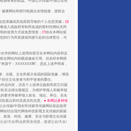
权拥有者的权益。中国公共传媒/中国公众传
、健康网站和报刊电视台友情链接，授权合
信息泄漏或其他原因导致的个人信息泄漏；
⑶
毒侵入或政府管制而造成的暂时性网站关闭
明的使用方式或免责情形；
⑺
你在本网站留
您的行为而直接或间接引起的法律责任，与
合作伙伴的网站上使用你留言在本网站内容和反
权在网站内转载或修改引用。但未经本网授
源于：XXXXXXX网”。违反上述声明者，
法律、法规、文化和展示各国的国际形象，增强
于担任文化使者与和平使者的重任。
份作品内容，涉及个人或单位版权和其它问题
据有关法律法规规定，为维护举报人和被举报
人的要求将被举报人姓名、地址、单位、实名
同其观点和对其真实性负责。
● 本网以多种传
公众传媒/中国全民传媒等传媒网站架起政府
媒网站结合现代网络科技影视文化传媒的新媒
律、政策、科技、健康、安全与影视文化传媒
众/大众/民众的安全信息，促进公众/大众/