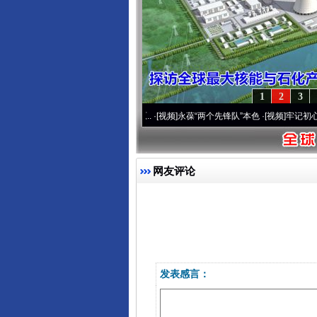
1
2
3
运营20周年 深刻改变雪域高原..
·[视频]
永葆“两个先锋队”本色
·[视频]
牢记初心使命 
网友评论
发表感言：