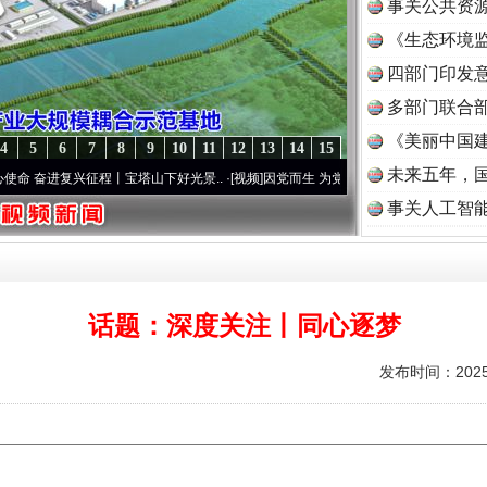
事关公共资
《生态环境监
读
四部门印发
多部门联合部
《美丽中国建
4
5
6
7
8
9
10
11
12
13
14
15
未来五年，
奋进复兴征程丨宝塔山下好光景..
·[视频]
因党而生 为党而战——百年“纪”事⑧加强纪律.
事关人工智
话题：深度关注丨同心逐梦
发布时间：2025-