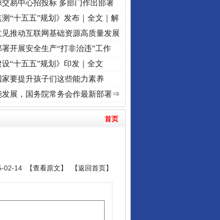
源交易中心招投标 多部门作出部署
测“十五五”规划》发布｜全文｜解
意见推动互联网基础资源高质量发展
署开展安全生产“打非治违”工作
设“十五五”规划》印发｜全文
国家要提升孩子们这些能力素养
.
·[视频]
牢记初心使命 奋进复兴征程丨“转折之城”激荡..
·[视频]
牢记初心使命 奋进复兴征
能发展，国务院常务会作最新部署⇒
首页
02-14 【
查看原文
】 【
返回首页
】