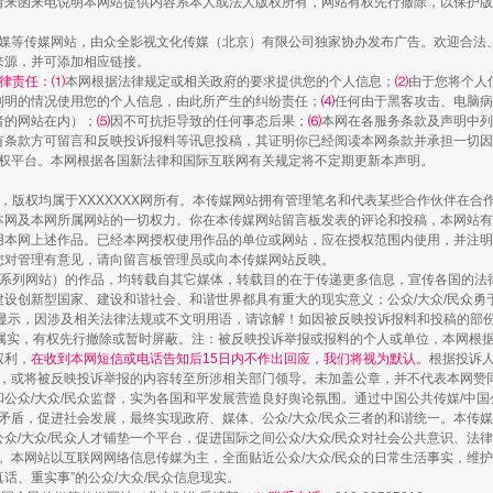
请来函来电说明本网站提供内容系本人或法人版权所有，网站有权先行撤除，以保护版
传媒等传媒网站，由众全影视文化传媒（北京）有限公司独家协办发布广告。欢迎合法
来源，并可添加相应链接。
律责任：⑴
本网根据法律规定或相关政府的要求提供您的个人信息；
⑵
由于您将个人
列明的情况使用您的个人信息，由此所产生的纠纷责任；
⑷
任何由于黑客攻击、电脑病
者的网站在内）；
⑸
因不可抗拒导致的任何事态后果；
⑹
本网在各服务条款及声明中列
有条款方可留言和反映投诉报料等讯息投稿，其证明你已经阅读本网条款并承担一切因
语权平台。本网根据各国新法律和国际互联网有关规定将不定期更新本声明。
作品，版权均属于XXXXXXX网所有。本传媒网站拥有管理笔名和代表某些合作伙伴在
本网及本网所属网站的一切权力。你在本传媒网站留言板发表的评论和投稿，本网站有
本网上述作品。已经本网授权使用作品的单位或网站，应在授权范围内使用，并注明“来
您对管理有意见，请向留言板管理员或向本传媒网站反映。
本传媒系列网站）的作品，均转载自其它媒体，转载目的在于传递更多信息，宣传各国的
设创新型国家、建设和谐社会、和谐世界都具有重大的现实意义；公众/大众/民众勇
显示，因涉及相关法律法规或不文明用语，请谅解！如因被反映投诉报料和投稿的部
属实，有权先行撤除或暂时屏蔽。注：被反映投诉举报或报料的个人或单位，本网根
权利，
在收到本网短信或电话告知后15日内不作出回应，我们将视为默认。
根据投诉
论，或将被反映投诉举报的内容转至所涉相关部门领导。未加盖公章，并不代表本网赞
和公众/大众/民众监督，实为各国和平发展营造良好舆论氛围。通过中国公共传媒/中国
会矛盾，促进社会发展，最终实现政府、媒体、公众/大众/民众三者的和谐统一。本传
众/大众/民众人才铺垫一个平台，促进国际之间公众/大众/民众对社会公共意识、法
。本网站以互联网网络信息传媒为主，全面贴近公众/大众/民众的日常生活事实，维护公
真话、重实事”的公众/大众/民众信息现实。