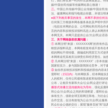
们，我们将在第一时间作出反映或更正。特
媒/中国全民传媒等传媒网站衷心致谢！
二、
中国公共传媒/中国公众传媒/中国全民
法、健康网站和报刊电视台转载，并请注明
●就下列相关事宜的发生，本网不承担任何法
任何第三方根据本网各服务条款及声明中所
（包括在本网的企业、公司网站和共同合作
言的内容和反映投诉报料讯息人承认本网所
本网无关。本网只是提供公众/大众/民众话
三、关于网络版权权属问题：
①
本网注明“来源：XXXXXXX网”的所有
映投诉报料讯息，本网有权发布或不发布在
权的网站不得转载、摘编或利用其它方式使用
本网将追究其相关法律责任和经济责任。如
②
凡本网注明“来源：XXXXXXX”（非
国家软实力，参与国际新闻舆论竞争，对于建
③
如你所反映投诉报料和投稿的部份内容未
需即时
（15日内）
与本网联系，经本网核实
人的权利，任何公民都有陈述权和知情权的
公布，让相关专家和大众/公众/民众进行评
播形式传播主流传媒舆论为导向
，强化反腐
和公众/大众/民众之间的和谐桥梁，缓和社
体有生力，借助全球互联网主阵地，为社会公
合作交流，合法有效地为公众/大众/民众服务
民众社会公德的交往；展现“服务百姓”和“说