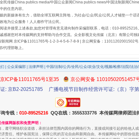
a publics media/中国公众新闻China publics news/中国法制新闻Chinese
中的任意内容。
的新媒体有生力，借助全球互联网主阵地，为社会/公众/民众/公民人才铺垫一个话语
效地为公众服务！人人都作守法公民。
读并接受上述条款,如您对管理有意见请向制作采编部联系，电话：010-895252
诚感谢您对本传媒网的支持帮助与合作交流。众全影视文化传媒（北京）有限公司独家
网 京ICP备11011765号-1-2-3-4-5-6-7-8-9 | 京公网安备：11011202001502
部/代理部敬上。
我们
|
公众采编部
|
法律声明
| 中国/法制/公共/全民/公众/农业/文化/视频/检察/法院/法治
京ICP备11011765号1至35
京公网安备 11010502051457
证: 京B2-20251785
广播电视节目制作经营许可证:（京）字第3
咨询专线：
010-89525216
QQ在线：3555333776 本传媒网律师团
民传媒网版权和免责声明：
德，遵守网络职业道德，承担法律范围内因你的网络行为，直接或间接引起的给他人或
经济责任。维护各国宪法，保障公民的言论自由和新闻自由。本传媒网站中的部份信息