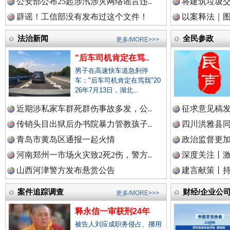
公安部公布25起涉汛涉灾网络谣言违..
将建筑垃圾
辟谣！工信部没有发布过这个文件！
以案释法｜图“
中国廉政法纪网.
法治新闻
全民参政
更多/MORE>>>
“后车司机肯定在骂..
男子在高速快车道急刹停
中国律师在线.中
车："后车司机肯定在骂我"20
26年7月13日，湖北..
近期涉私家车群死群伤事故多发，公..
征求意见稿发
传销头目出狱后办书院暴力管教孩子..
四川洪雅县同
中国参政网.中
衣柜里的秘密
高速路上
青岛市黄岛区通报一起火情
政治监督更
河南郑州一市场火灾致2死2伤，警方..
深度关注丨
山西河津警方发布悬赏公告
建言献策丨持
中国全民新闻网.
案件追踪调查
财经/企业公
更多/MORE>>>
释永信一审获刑24年
被告人刘应成职务侵占、挪用