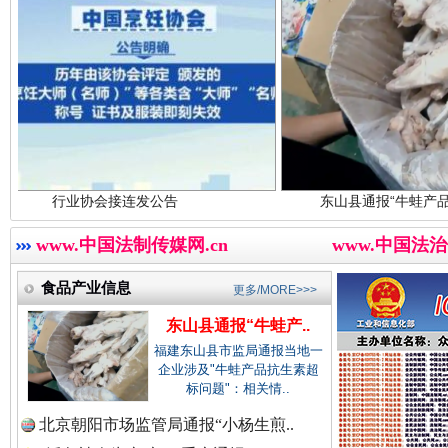
中国视频新闻网.
中国廉政法纪网.
会接连发公告
东山县通报“牛蛙产品抗生素超标问题
红船起航处 潮起向未来
广州首
中国律师在线.中
www.中国法制传媒网.cn
www.中国法治
食品产业信息
更多/MORE>>>
东山县通报“牛蛙产..
中国参政网.中
福建东山县市监局通报当地一
企业涉及"牛蛙产品抗生素超
标问题"：相关情..
北京朝阳市场监管局通报“小杨生煎..