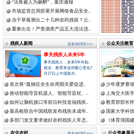
“活鱼被人为麻醉”，重庆通报
市场监管总局部署开展网络食品安全..
三年瞒报超千万 隐匿收入偷税被查处..
冻干草莓测出二十几种农药残留？云..
重拳出击！严查酒类产品五大违法违..
残疾人新闻
公众关注教育
更多/MORE>>>
事关残疾人未来5年
事关残疾人，未来5年补贴、
就业、教育有这些暖心变化7
月27日上午国新办..
首次将“孤独症全生命周期关爱促进..
少年逐梦赛场
推动智能导盲机器人、智能导盲杖、..
上海交大医
祁连巍巍树丰碑
高回报
如何让脑机接口等前沿科技造福残疾..
教育部部长怀
最高检联合中国残联发布残疾未成年..
国家大学科技
多部门发文要求做好农村残疾人常态..
《体育强国建
农业农村
公众形象展
更多/MORE>>>