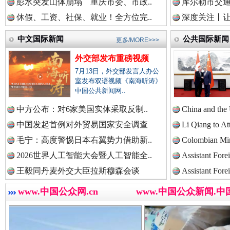
彭水突发山体崩塌 重庆市委、市政..
库尔勒市交通
中国法院新闻网.
休假、工资、社保、就业！全方位完..
深度关注丨让
中文国际新闻
公共国际新闻
更多/MORE>>>
中国检察新闻网.
外交部发布重磅视频
7月13日，外交部发言人办公
“后车司机肯定在骂我”
全民健身
室发布双语视频《南海听涛》
中国公共新闻网..
中国医药新闻网.
中方公布：对6家美国实体采取反制..
China and the
中国发起首例对外贸易国家安全调查
Li Qiang to At
毛宁：高度警惕日本右翼势力借助新..
Colombian Mini
2026世界人工智能大会暨人工智能全..
Assistant Fore
中国企业新闻网.
王毅同丹麦外交大臣拉斯穆森会谈
Assistant Fore
www.中国公众网.cn
www.中国公众新闻.中
中国农业新闻网.
世界屋脊 天路回响
永