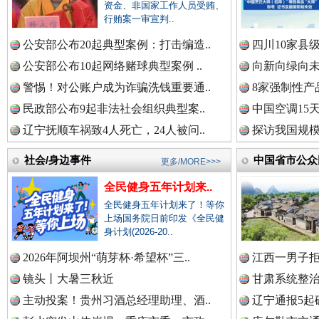
中国公众新闻网.
资金、非国家工作人员受贿、
行贿案一审宣判..
公安部公布20起典型案例：打击编造..
四川10家县
春天里的科技盛宴
中国公民新闻网.
公安部公布10起网络赌球典型案例 ..
向新向绿向未
警惕！对公账户成为诈骗洗钱重要通..
8家强制性产
民政部公布9起非法社会组织典型案..
中国空调15
中国公共新闻网.
辽宁抚顺车祸致4人死亡，24人被问..
探访我国规模
社会/身边事件
中国省市公众
更多/MORE>>>
全民健身五年计划来..
中国法制新闻网.
全民健身五年计划来了！等你
上场国务院日前印发《全民健
身计划(2026-20..
巳巳如意，开工大吉！
三轮上
2026年阿坝州“萌芽杯·希望杯”三..
江西一男子拒
中国法治新闻网.
镜头丨大暑三秋近
甘肃系统整治
主动投案！贵州习酒总经理助理、酒..
辽宁通报5起