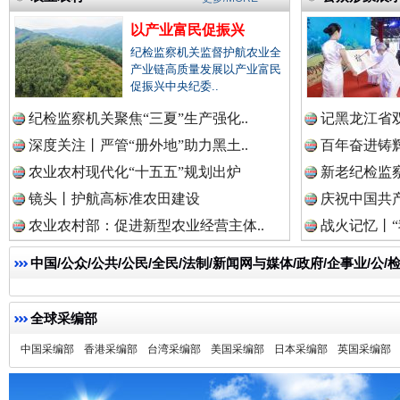
以产业富民促振兴
纪检监察机关监督护航农业全
产业链高质量发展以产业富民
促振兴中央纪委..
一枚“钉子”竟然扎入要害部门
纪检监察机关聚焦“三夏”生产强化..
记黑龙江省双
深度关注丨严管“册外地”助力黑土..
百年奋进铸辉
农业农村现代化“十五五”规划出炉
新老纪检监察
镜头丨护航高标准农田建设
庆祝中国共产
农业农村部：促进新型农业经营主体..
战火记忆丨“
中国/公众/公共/公民/全民/法制/新闻网与媒体/政府/企事业/
全球采编部
中国采编部
香港采编部
台湾采编部
美国采编部
日本采编部
英国采编部
雄关漫道展新颜
“