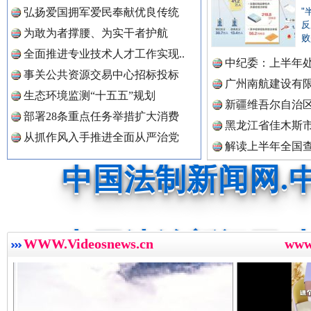
中国公民新闻网.
弘扬爱国拥军爱民奉献优良传统
"
反
为敢为者撑腰、为实干者护航
败
全面推进专业技术人才工作实现..
三年瞒报超千万 隐匿收入偷税被查处..
中纪委：上半年处
中国公共新闻网.
事关公共资源交易中心招标投标
广州南航建设有
生态环境监测“十五五”规划
新疆维吾尔自治
部署28条重点任务举措扩大消费
黑龙江省佳木斯
中国法制新闻网.
从抓作风入手推进全面从严治党
解读上半年全国
数据
中国法治新闻网.
WWW.Videosnews.cn
ww
祁连巍巍树丰碑
高回报
中国法院新闻网.