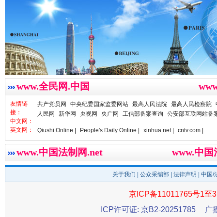
www.全民网.中国
ww
衣柜里的秘密
高速路上
友情链
共产党员网
中央纪委国家监委网站
最高人民法院
最高人民检察院
接：
人民网
新华网
央视网
央广网
工信部备案查询
公安部互联网站备
中文网：
英文网：
Qiushi Online |
People's Daily Online |
xinhua.net |
cntv.com |
www.中国法制网.net
www.中
关于我们
|
公众采编部
|
法律声明
| 中国
京ICP备11011765号1至3
ICP许可证: 京B2-20251785
广