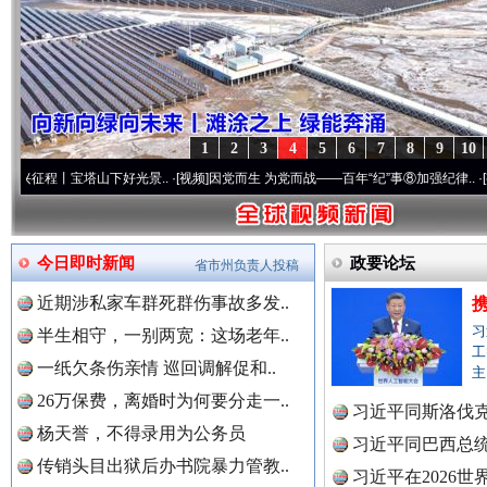
1
2
3
4
5
6
7
8
9
10
塔山下好光景..
·[视频]
因党而生 为党而战——百年“纪”事⑧加强纪律..
·[视频]
牢记初心
“后车司机肯定在骂我”
全民健身
今日即时新闻
政要论坛
省市州负责人投稿
近期涉私家车群死群伤事故多发..
习
半生相守，一别两宽：这场老年..
工
一纸欠条伤亲情 巡回调解促和..
主
26万保费，离婚时为何要分走一..
习近平同斯洛伐
杨天誉，不得录用为公务员
习近平同巴西总
传销头目出狱后办书院暴力管教..
习近平在2026