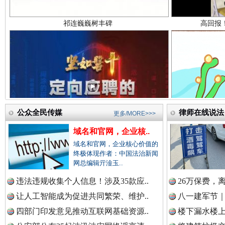
中国检察新闻网.
中国医药新闻网.
一枚“钉子”竟然扎入要害部门
中国企业新闻网.
公众全民传媒
律师在线说法
更多/MORE>>>
域名和官网，企业核..
域名和官网，企业核心价值的
终极体现作者：中国法治新闻
中国农业新闻网.
网总编辑亓淦玉..
违法违规收集个人信息！涉及35款应..
26万保费，
让人工智能成为促进共同繁荣、维护..
八一建军节｜
中国视频新闻网.
四部门印发意见推动互联网基础资源..
楼下漏水楼上
雄关漫道展新颜
“