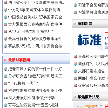
世界屋脊 天路回响
永
四川省公安厅征集新型黑恶违法..
理高级..
习近平会见哈萨
中方对6家美国实体采取反制措..
习近平将出席20
中国发起首例对外贸易国家安全..
球治理..
法制新闻
官方通报西安赛格商场坠亡事件
从“无产可执”到“全额执行”
最高检抗诉的疑难复杂刑事案件
8
起
事故致5死1伤，四川省安委会挂..
国
最高检公安部联
最新时事新闻
中国全民新闻网.
周岁未..
新修订的《人民
红船起航处 潮起向未来
广州首
把老百姓关切的事一件一件办好
布
六部门发布通告
分析研究当前经济形势和经济工..
两部门联合印发
“一代接着一代干”
定》
促家政服务业高质
中国公众新闻网.
推进打击整治非法社会组织工作
聚焦廉政法纪
深入开展职业健康保护行动
可再生能源发展“十五五”规划