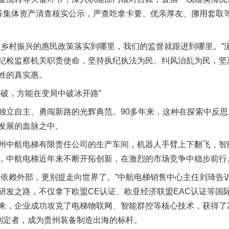
园等集体资产清查核实公示，严查吃拿卡要、优亲厚友、挪用套取
村振兴的惠民政策落实到哪里，我们的监督就跟进到哪里。”
纪检监察机关职责使命，坚持执纪执法为民、纠风治乱为民，坚
姓的真实惠。
破，方能在变局中破冰开路”
立自主、勇闯新路的光辉典范。90多年来，这种在探索中反思
发展的血脉之中。
中航电梯有限责任公司的生产车间，机器人手臂上下翻飞，智
，中航电梯近年来不断开拓创新，在激烈的市场竞争中稳步前行
赖外部，更别提走向世界了。”中航电梯销售中心主任刘琦告
研发之路，不仅拿下欧盟CE认证、欧亚经济联盟EAC认证等国
来，企业成功攻克了电梯物联网、智能群控等核心技术，获得了2
的制定者，成为贵州装备制造出海的标杆。