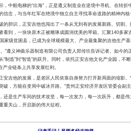
中航电梯的“出海”，正是遵义制造业在逆境中寻机、在转折
的信念，与当年红军在绝境中独立自主寻找革命道路的精神内核
的胆识，正安吉他也闯出了一条从无到有的发展新路。切割、
者看到，一块块原木正被雕琢成圆润优美的琴箱。汇聚140多家
的国家级贫困县，已成为全球规模最大、产业最集聚的吉他生产基
”遵义神曲乐器制造有限公司负责人郑传玖告诉记者。如今的
“制造”到“智造”的跃升。同时，依托正安吉他文化产业园，不断
众在产业链条上共享发展红利。
安吉他的发展，是老区人民依靠自身努力打开新局面的缩影。“
突破，方能在变局中破冰开路。”贵州正安经济开发区管委会副
还是生产车间的技术攻坚，每一次发力，每一次跃升，都是伟
重重关山，开启新的伟大征程。
实
一纸欠条伤亲情 巡回调解促和解..