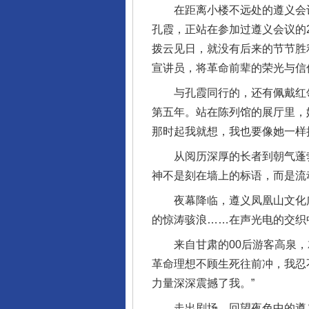
在距离小楼不远处的遵义会议
孔霞，正站在参加过遵义会议的
拨云见日，就没有后来的节节胜
宣讲员，将革命前辈的荣光与信
与孔霞同行的，还有佩戴红领巾
第五年。站在陈列馆的展厅里，
那时起我就想，我也要像她一样
从阅历深厚的长者到朝气蓬勃
神不是刻在墙上的标语，而是流
夜幕降临，遵义凤凰山文化广
的惊涛骇浪……在声光电的交织
来自甘肃的00后游客高泉，就
革命理想不顾生死往前冲，我忍
力量深深震撼了我。”
走出剧场，回望夜色中的遵义