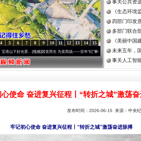
事关公共资
《生态环境监
读
四部门印发
多部门联合部
《美丽中国建
4
5
6
7
8
9
10
11
12
13
14
15
未来五年，
景..
·[视频]
因党而生 为党而战——百年“纪”事⑧加强纪律..
·[视频]
牢记初心使命 奋进
事关人工智
初心使命 奋进复兴征程丨“转折之城”激荡
发布时间：2026-06-15 来源：
中央
牢记初心使命 奋进复兴征程丨“转折之城”激荡奋进脉搏