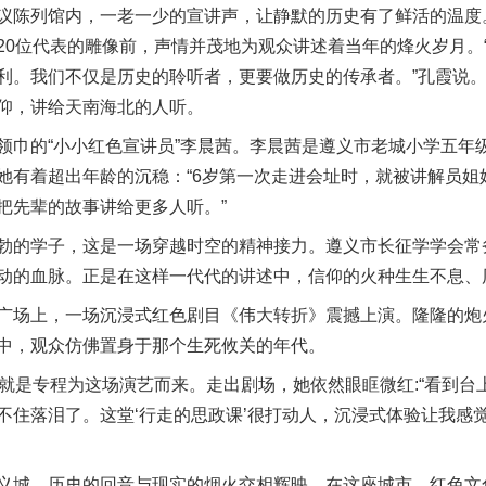
陈列馆内，一老一少的宣讲声，让静默的历史有了鲜活的温度。
20位代表的雕像前，声情并茂地为观众讲述着当年的烽火岁月。
利。我们不仅是历史的聆听者，更要做历史的传承者。”孔霞说
仰，讲给天南海北的人听。
的“小小红色宣讲员”李晨茜。李晨茜是遵义市老城小学五年
她有着超出年龄的沉稳：“6岁第一次走进会址时，就被讲解员姐
把先辈的故事讲给更多人听。”
的学子，这是一场穿越时空的精神接力。遵义市长征学学会常务
动的血脉。正是在这样一代代的讲述中，信仰的火种生生不息、
场上，一场沉浸式红色剧目《伟大转折》震撼上演。隆隆的炮
中，观众仿佛置身于那个生死攸关的年代。
是专程为这场演艺而来。走出剧场，她依然眼眶微红:“看到台
不住落泪了。这堂‘行走的思政课’很打动人，沉浸式体验让我感
城，历史的回音与现实的烟火交相辉映。在这座城市，红色文