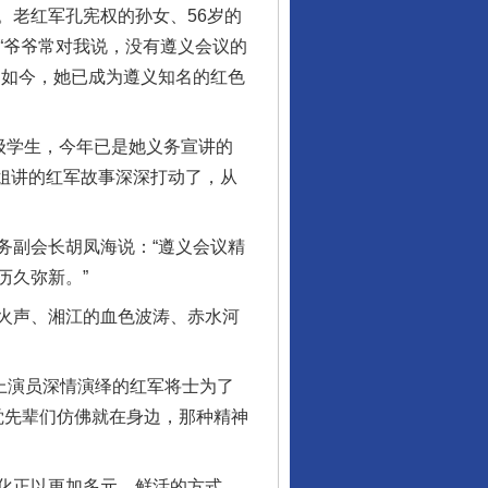
老红军孔宪权的孙女、56岁的
“爷爷常对我说，没有遵义会议的
。如今，她已成为遵义知名的红色
级学生，今年已是她义务宣讲的
姐讲的红军故事深深打动了，从
副会长胡凤海说：“遵义会议精
历久弥新。”
火声、湘江的血色波涛、赤水河
上演员深情演绎的红军将士为了
觉先辈们仿佛就在身边，那种精神
化正以更加多元、鲜活的方式，