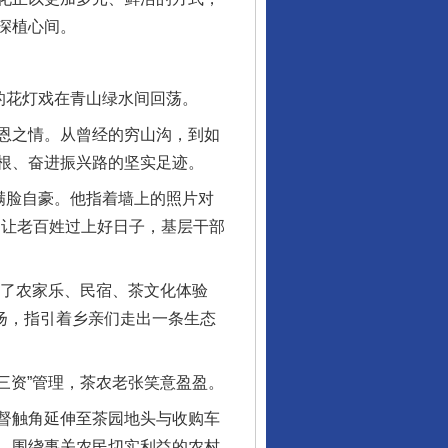
深植心间。
的花灯戏在青山绿水间回荡。
恩之情。从曾经的穷山沟，到如
根、奋进振兴路的坚实足迹。
满脸自豪。他指着墙上的照片对
是让老百姓过上好日子，基层干部
了农家乐、民宿、茶文化体验
飘扬，指引着乡亲们走出一条生态
三资”管理，茶农老张笑意盈盈。
督触角延伸至茶园地头与收购车
。围绕事关农民切实利益的农村