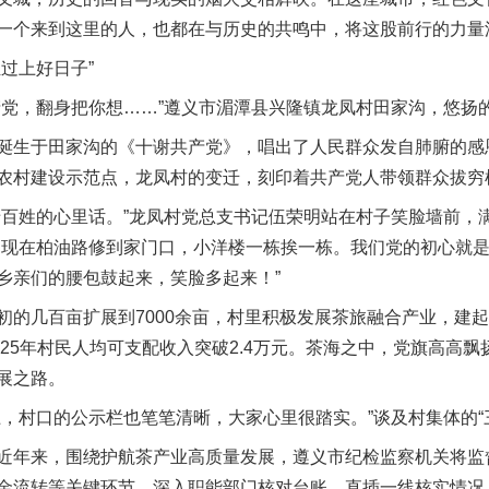
一个来到这里的人，也都在与历史的共鸣中，将这股前行的力量
过上好日子”
，翻身把你想……”遵义市湄潭县兴隆镇龙凤村田家沟，悠扬
生于田家沟的《十谢共产党》，唱出了人民群众发自肺腑的感
农村建设示范点，龙凤村的变迁，刻印着共产党人带领群众拔穷
姓的心里话。”龙凤村党总支书记伍荣明站在村子笑脸墙前，
，现在柏油路修到家门口，小洋楼一栋挨一栋。我们党的初心就
乡亲们的腰包鼓起来，笑脸多起来！”
几百亩扩展到7000余亩，村里积极发展茶旅融合产业，建起
025年村民人均可支配收入突破2.4万元。茶海之中，党旗高高
展之路。
村口的公示栏也笔笔清晰，大家心里很踏实。”谈及村集体的“
年来，围绕护航茶产业高质量发展，遵义市纪检监察机关将监
金流转等关键环节，深入职能部门核对台账，直插一线核实情况