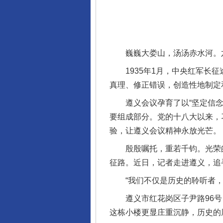
巍巍大娄山，汤汤赤水河。六
1935年1月，中央红军长征
真理、修正错误，创造性地制定
遵义会议孕育了以“坚定信念、
要组成部分。党的十八大以来，
验，让遵义会议精神永放光芒。
殷殷嘱托，重若千钧。光荣的革
征路。近日，记者走进遵义，追
“我们不仅是历史的聆听者，
遵义市红花岗区子尹路96号，
这栋小楼更显庄重沉静，历史的