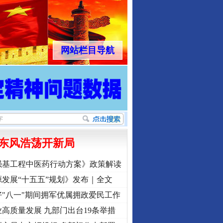
网站栏目导航
东风浩荡开新局
强基工程中医药行动方案》政策解读
发展“十五五”规划》发布｜全文
"八一"期间拥军优属拥政爱民工作
高质量发展 九部门出台19条举措