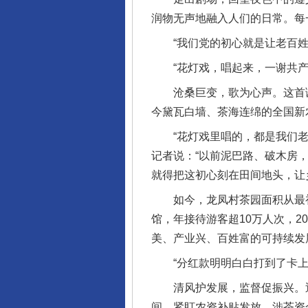
润物无声地融入人们的日常。每
“我们党的初心就是让老百姓
“花灯戏，唱起来，一谢共产党
沧桑巨变，歌为心声。这首诞
今黛瓦白墙、茶海连绵的全国新
“花灯戏里唱的，都是我们老百
记者说：“以前泥巴路、破木房
就得把这初心刻在田间地头，让
如今，龙凤村茶园面积从最初的
馆，年接待游客超10万人次，2
美、产业兴、百姓富的可持续发
“分红款明明白白打到了卡上，
清风护发展，监督促振兴。近
间，紧盯农资补贴发放、涉茶资