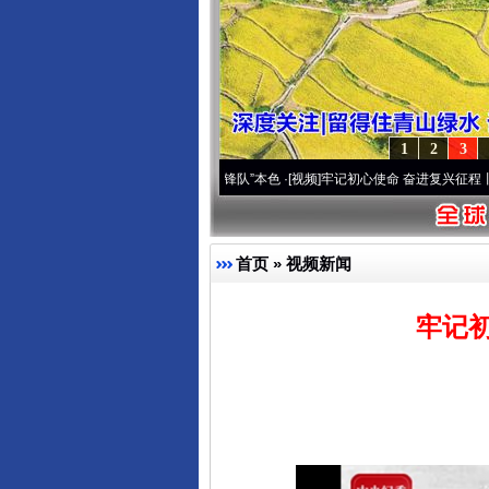
1
2
3
高原..
·[视频]
永葆“两个先锋队”本色
·[视频]
牢记初心使命 奋进复兴征程丨宝塔山下好光
首页
»
视频新闻
牢记