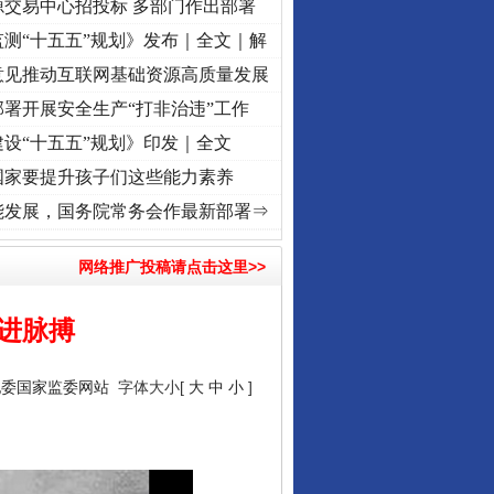
源交易中心招投标 多部门作出部署
测“十五五”规划》发布｜全文｜解
意见推动互联网基础资源高质量发展
署开展安全生产“打非治违”工作
设“十五五”规划》印发｜全文
国家要提升孩子们这些能力素养
复兴征程丨“转折之城”激荡..
·[视频]
牢记初心使命 奋进复兴征程丨红船起航处 潮起..
·
能发展，国务院常务会作最新部署⇒
网络推广投稿请点击这里>>
奋进脉搏
纪委国家监委网站
字体大小[
大
中
小
]