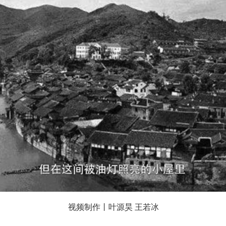
视频制作丨叶源昊 王若冰