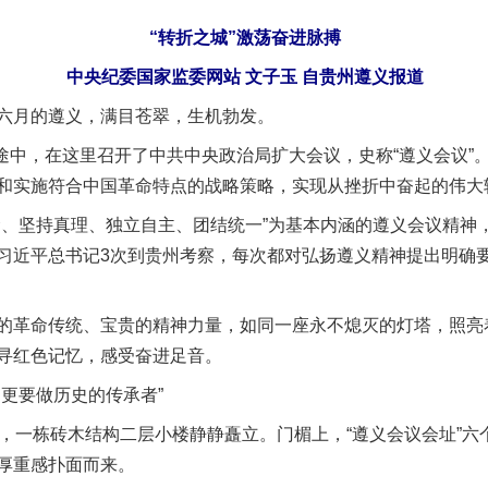
“转折之城”激荡奋进脉搏
中央纪委国家监委网站 文子玉 自贵州遵义报道
月的遵义，满目苍翠，生机勃发。
途中，在这里召开了中共中央政治局扩大会议，史称“遵义会议”
和实施符合中国革命特点的战略策略，实现从挫折中奋起的伟大
坚持真理、独立自主、团结统一”为基本内涵的遵义会议精神
习近平总书记3次到贵州考察，每次都对弘扬遵义精神提出明确
命传统、宝贵的精神力量，如同一座永不熄灭的灯塔，照亮着
寻红色记忆，感受奋进足音。
更要做历史的传承者”
一栋砖木结构二层小楼静静矗立。门楣上，“遵义会议会址”六
厚重感扑面而来。