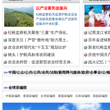
以产业富民促振兴
纪检监察机关监督护航农业全
产业链高质量发展以产业富民
促振兴中央纪委..
雄关漫道展新颜
“
纪检监察机关聚焦“三夏”生产强化..
记黑龙江省双
深度关注丨严管“册外地”助力黑土..
百年奋进铸辉
农业农村现代化“十五五”规划出炉
新老纪检监察
镜头丨护航高标准农田建设
庆祝中国共产
农业农村部：促进新型农业经营主体..
战火记忆丨“
中国/公众/公共/公民/全民/法制/新闻网与媒体/政府/企事业/
全球采编部
衣柜里的秘密
高速路上
中国采编部
香港采编部
台湾采编部
美国采编部
日本采编部
英国采编部