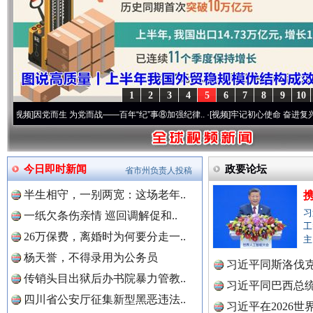
1
2
3
4
5
6
7
8
9
10
党而生 为党而战——百年“纪”事⑧加强纪律..
·[视频]
牢记初心使命 奋进复兴征程丨“转折之
世界屋脊 天路回响
永
今日即时新闻
政要论坛
省市州负责人投稿
半生相守，一别两宽：这场老年..
习
一纸欠条伤亲情 巡回调解促和..
工
26万保费，离婚时为何要分走一..
主
杨天誉，不得录用为公务员
习近平同斯洛伐
传销头目出狱后办书院暴力管教..
习近平同巴西总
四川省公安厅征集新型黑恶违法..
红船起航处 潮起向未来
广州首
习近平在2026