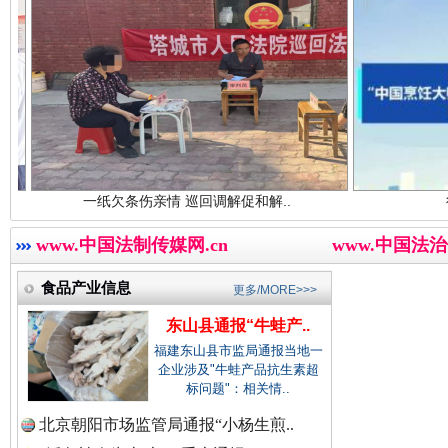
中国廉政法纪网.
中国律师在线.中
一纸欠条伤亲情 巡回调解促和解..
行业协会接连
三年瞒报超千万 隐匿收入偷税被查处..
中国参政网.中
www.中国法制传媒网.cn
www.中国法治
食品产业信息
更多/MORE>>>
东山县通报“牛蛙产..
福建东山县市监局通报当地一
企业涉及"牛蛙产品抗生素超
标问题"：相关情..
北京朝阳市场监管局通报“小杨生煎..