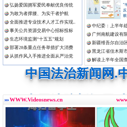
中国公共新闻网.
弘扬爱国拥军爱民奉献优良传统
"
反
为敢为者撑腰、为实干者护航
败
祁连巍巍树丰碑
高回报
全面推进专业技术人才工作实现..
中纪委：上半年处
中国法制新闻网.
事关公共资源交易中心招标投标
广州南航建设有
生态环境监测“十五五”规划
新疆维吾尔自治
部署28条重点任务举措扩大消费
黑龙江省佳木斯
从抓作风入手推进全面从严治党
中国法治新闻网.
解读上半年全国
数据
中国法院新闻网.
一枚“钉子”竟然扎入要害部门
WWW.Videosnews.cn
ww
中国检察新闻网.