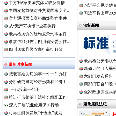
中方对6家美国实体采取反制措..
理高级..
习近平会见哈萨
中国发起首例对外贸易国家安全..
习近平将出席20
官方通报西安赛格商场坠亡事件
球治理..
法制新闻
从“无产可执”到“全额执行”
最高检抗诉的疑难复杂刑事案件
事故致5死1伤，四川省安委会挂..
8
中国全民新闻网.
起
四川10家县级农商行获批解散
国
最高检公安部联
最新时事新闻
三年瞒报超千万 隐匿收入偷税被查处..
周岁未..
新修订的《人民
中国公众新闻网.
把老百姓关切的事一件一件办好
布
六部门发布通告
分析研究当前经济形势和经济工..
两部门联合印发
“一代接着一代干”
定》
促家政服务业高质
中国公民新闻网.
推进打击整治非法社会组织工作
聚焦廉政法纪
深入开展职业健康保护行动
可再生能源发展“十五五”规划