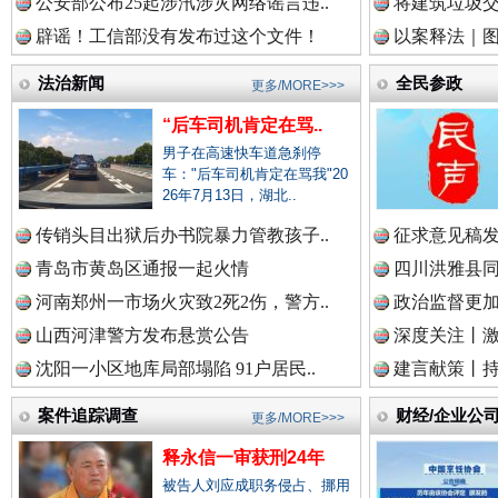
公安部公布25起涉汛涉灾网络谣言违..
将建筑垃圾
辟谣！工信部没有发布过这个文件！
以案释法｜图“
中国律师在线.中
法治新闻
全民参政
更多/MORE>>>
“后车司机肯定在骂..
男子在高速快车道急刹停
中国参政网.中
车："后车司机肯定在骂我"20
26年7月13日，湖北..
传销头目出狱后办书院暴力管教孩子..
征求意见稿发
春天里的科技盛宴
青岛市黄岛区通报一起火情
四川洪雅县同
中国全民新闻网.
河南郑州一市场火灾致2死2伤，警方..
政治监督更
山西河津警方发布悬赏公告
深度关注丨
沈阳一小区地库局部塌陷 91户居民..
建言献策丨持
中国公众新闻网.
案件追踪调查
财经/企业公
更多/MORE>>>
释永信一审获刑24年
被告人刘应成职务侵占、挪用