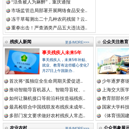
“活鱼被人为麻醉”，重庆通报
祁连巍巍树丰碑
高回报
市场监管总局部署开展网络食品安全..
冻干草莓测出二十几种农药残留？云..
重拳出击！严查酒类产品五大违法违..
残疾人新闻
公众关注教育
更多/MORE>>>
事关残疾人未来5年
事关残疾人，未来5年补贴、
就业、教育有这些暖心变化7
月27日上午国新办..
首次将“孤独症全生命周期关爱促进..
少年逐梦赛场
一枚“钉子”竟然扎入要害部门
推动智能导盲机器人、智能导盲杖、..
上海交大医
如何让脑机接口等前沿科技造福残疾..
教育部部长怀
最高检联合中国残联发布残疾未成年..
国家大学科技
多部门发文要求做好农村残疾人常态..
《体育强国建
农业农村
公众形象展
更多/MORE>>>