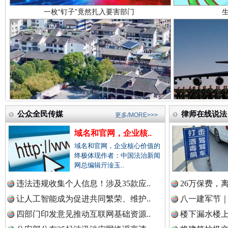
中国医药新闻网.
中国企业新闻网.
雄关漫道展新颜
“
公众全民传媒
律师在线说法
中国农业新闻网.
更多/MORE>>>
域名和官网，企业核..
域名和官网，企业核心价值的
终极体现作者：中国法治新闻
中国视频新闻网.
网总编辑亓淦玉..
违法违规收集个人信息！涉及35款应..
26万保费，
让人工智能成为促进共同繁荣、维护..
八一建军节｜
中国廉政法纪网.
衣柜里的秘密
高速路上
四部门印发意见推动互联网基础资源..
楼下漏水楼上