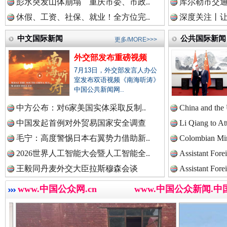
彭水突发山体崩塌 重庆市委、市政..
库尔勒市交通
中国检察新闻网.
休假、工资、社保、就业！全方位完..
深度关注丨让
中文国际新闻
公共国际新闻
更多/MORE>>>
外交部发布重磅视频
中国医药新闻网.
世界屋脊 天路回响
永
7月13日，外交部发言人办公
室发布双语视频《南海听涛》
中国公共新闻网..
中国企业新闻网.
中方公布：对6家美国实体采取反制..
China and the
中国发起首例对外贸易国家安全调查
Li Qiang to At
毛宁：高度警惕日本右翼势力借助新..
Colombian Mini
2026世界人工智能大会暨人工智能全..
Assistant Fore
中国农业新闻网.
王毅同丹麦外交大臣拉斯穆森会谈
Assistant Fore
www.中国公众网.cn
www.中国公众新闻.中
红船起航处 潮起向未来
广州首
中国视频新闻网.