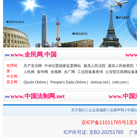
www.全民网.中国
ww
春天里的科技盛宴
友情链
共产党员网
中央纪委国家监委网站
最高人民法院
最高人民检察院
接：
人民网
新华网
央视网
央广网
工信部备案查询
公安部互联网站备
中文网：
英文网：
Qiushi Online |
People's Daily Online |
xinhua.net |
cntv.com |
www.中国法制网.net
www.中
关于我们
|
公众采编部
|
法律声明
| 中国
京ICP备11011765号1至3
ICP许可证: 京B2-20251785
广