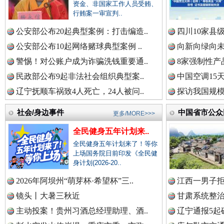
中国公民新闻网.
资金、非国家工作人员受贿、
行贿案一审宣判..
巳巳如意，开工大吉！
三轮上
公安部公布20起典型案例：打击编造..
四川10家县
中国公共新闻网.
公安部公布10起网络赌球典型案例 ..
向新向绿向未
警惕！对公账户成为诈骗洗钱重要通..
8家强制性产
民政部公布9起非法社会组织典型案..
中国空调15
辽宁抚顺车祸致4人死亡，24人被问..
探访我国规模
中国法制新闻网.
社会/身边事件
中国省市公众
更多/MORE>>>
全民健身五年计划来..
中国法治新闻网.
全民健身五年计划来了！等你
上场国务院日前印发《全民健
“后车司机肯定在骂我”
全民健身
身计划(2026-20..
2026年阿坝州“萌芽杯·希望杯”三..
江西一男子拒
中国法院新闻网.
镜头丨大暑三秋近
甘肃系统整治
主动投案！贵州习酒总经理助理、酒..
辽宁通报5起