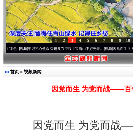
1
2
3
4
5
6
7
8
9
10
[视频]
牢记初心使命 奋进复兴征程丨宝塔山下好光景..
·[视频]
因党而生 为党而战——百年
首页
»
视频新闻
因党而生 为党而战——百
因党而生 为党而战——