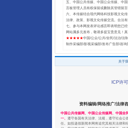
五、中国公共传媒、中国公众传媒、中国全民传媒Chin
言板管理人员有权保留或删除其管辖留言
六、本传媒结合现代网络科技影视文化传媒
法律、政策、影视文化传媒交流。合法有
七、参与本网发表评论感言即表明您已经阅
网站属多元发布，敬请多提宝贵意见！真
★★★★★
中国/公众/公共/全民/法治/法制/新闻
制作采编部/影视采编部/发布广告部/咨询
关于
ICP许可
资料编辑/网络推广/法律
中国公共传媒网、中国公众传媒网、中国全
一、
遵守各国有关法律、法规，遵守社会公
任。如投递假新闻本网将追究其相关法律和