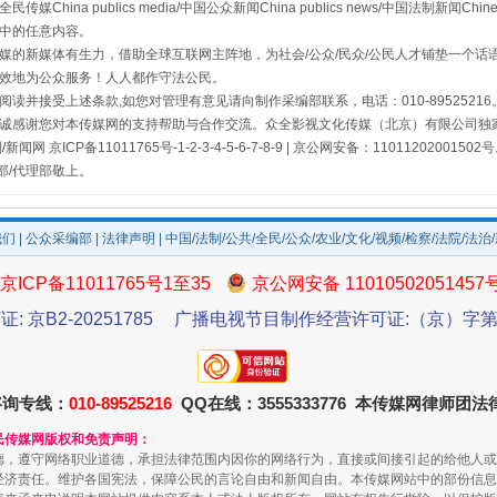
a publics media/中国公众新闻China publics news/中国法制新闻Chinese
中的任意内容。
的新媒体有生力，借助全球互联网主阵地，为社会/公众/民众/公民人才铺垫一个话语
效地为公众服务！人人都作守法公民。
读并接受上述条款,如您对管理有意见请向制作采编部联系，电话：010-895252
诚感谢您对本传媒网的支持帮助与合作交流。众全影视文化传媒（北京）有限公司独家
网 京ICP备11011765号-1-2-3-4-5-6-7-8-9 | 京公网安备：11011202001502
部/代理部敬上。
我们
|
公众采编部
|
法律声明
| 中国/法制/公共/全民/公众/农业/文化/视频/检察/法院/法治
京ICP备11011765号1至35
京公网安备 11010502051457
证: 京B2-20251785
广播电视节目制作经营许可证:（京）字第3
咨询专线：
010-89525216
QQ在线：3555333776 本传媒网律师团
民传媒网版权和免责声明：
德，遵守网络职业道德，承担法律范围内因你的网络行为，直接或间接引起的给他人或
经济责任。维护各国宪法，保障公民的言论自由和新闻自由。本传媒网站中的部份信息