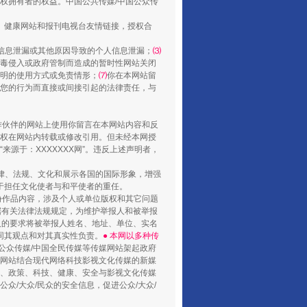
权拥有者的权益。中国公共传媒/中国公众传
、健康网站和报刊电视台友情链接，授权合
信息泄漏或其他原因导致的个人信息泄漏；
⑶
毒侵入或政府管制而造成的暂时性网站关闭
明的使用方式或免责情形；
⑺
你在本网站留
您的行为而直接或间接引起的法律责任，与
合作伙伴的网站上使用你留言在本网站内容和反
权在网站内转载或修改引用。但未经本网授
源于：XXXXXXX网”。违反上述声明者，
法律、法规、文化和展示各国的国际形象，增强
于担任文化使者与和平使者的重任。
份作品内容，涉及个人或单位版权和其它问题
据有关法律法规规定，为维护举报人和被举报
人的要求将被举报人姓名、地址、单位、实名
同其观点和对其真实性负责。
● 本网以多种传
公众传媒/中国全民传媒等传媒网站架起政府
媒网站结合现代网络科技影视文化传媒的新媒
律、政策、科技、健康、安全与影视文化传媒
众/大众/民众的安全信息，促进公众/大众/