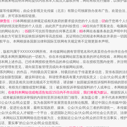
请来函来电说明本网站提供内容系本人或法人版权所有，网站有权先行撤除，以保护版
传媒等传媒网站，由众全影视文化传媒（北京）有限公司独家协办发布广告。欢迎合法
来源，并可添加相应链接。
律责任：⑴
本网根据法律规定或相关政府的要求提供您的个人信息；
⑵
由于您将个人
列明的情况使用您的个人信息，由此所产生的纠纷责任；
⑷
任何由于黑客攻击、电脑病
者的网站在内）；
⑸
因不可抗拒导致的任何事态后果；
⑹
本网在各服务条款及声明中列
有条款方可留言和反映投诉报料等讯息投稿，其证明你已经阅读本网条款并承担一切因
语权平台。本网根据各国新法律和国际互联网有关规定将不定期更新本声明。
作品，版权均属于XXXXXXX网所有。本传媒网站拥有管理笔名和代表某些合作伙伴在
本网及本网所属网站的一切权力。你在本传媒网站留言板发表的评论和投稿，本网站有
本网上述作品。已经本网授权使用作品的单位或网站，应在授权范围内使用，并注明“来
您对管理有意见，请向留言板管理员或向本传媒网站反映。
本传媒系列网站）的作品，均转载自其它媒体，转载目的在于传递更多信息，宣传各国的
设创新型国家、建设和谐社会、和谐世界都具有重大的现实意义；公众/大众/民众勇
显示，因涉及相关法律法规或不文明用语，请谅解！如因被反映投诉报料和投稿的部
属实，有权先行撤除或暂时屏蔽。注：被反映投诉举报或报料的个人或单位，本网根
权利，
在收到本网短信或电话告知后15日内不作出回应，我们将视为默认。
根据投诉
论，或将被反映投诉举报的内容转至所涉相关部门领导。未加盖公章，并不代表本网赞
和公众/大众/民众监督，实为各国和平发展营造良好舆论氛围。通过中国公共传媒/中国
会矛盾，促进社会发展，最终实现政府、媒体、公众/大众/民众三者的和谐统一。本传
众/大众/民众人才铺垫一个平台，促进国际之间公众/大众/民众对社会公共意识、法
。本网站以互联网网络信息传媒为主，全面贴近公众/大众/民众的日常生活事实，维护公
真话、重实事”的公众/大众/民众信息现实。