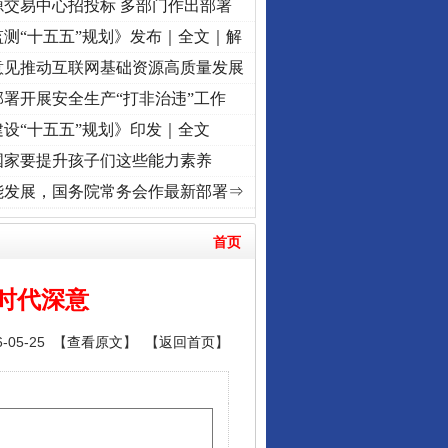
源交易中心招投标 多部门作出部署
测“十五五”规划》发布｜全文｜解
意见推动互联网基础资源高质量发展
署开展安全生产“打非治违”工作
设“十五五”规划》印发｜全文
国家要提升孩子们这些能力素养
·[视频]
牢记初心使命 奋进复兴征程丨“转折之城”激荡..
·[视频]
牢记初心使命 奋进复兴征
能发展，国务院常务会作最新部署⇒
首页
时代深意
05-25 【
查看原文
】 【
返回首页
】