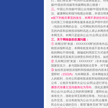
们，我们将在第一时间作出反映或更正。特
媒/中国全民传媒等传媒网站衷心致谢！
二、
中国公共传媒/中国公众传媒/中国全民
法、健康网站和报刊电视台转载，并请注明
●就下列相关事宜的发生，本网不承担任何法
任何第三方根据本网各服务条款及声明中所
（包括在本网的企业、公司网站和共同合作
言的内容和反映投诉报料讯息人承认本网所
本网无关。本网只是提供公众/大众/民众话
三、关于网络版权权属问题：
①
本网注明“来源：XXXXXXX网”的所有
映投诉报料讯息，本网有权发布或不发布在
权的网站不得转载、摘编或利用其它方式使用
本网将追究其相关法律责任和经济责任。如
②
凡本网注明“来源：XXXXXXX”（非
国家软实力，参与国际新闻舆论竞争，对于建
③
如你所反映投诉报料和投稿的部份内容未
需即时
（15日内）
与本网联系，经本网核实
人的权利，任何公民都有陈述权和知情权的
公布，让相关专家和大众/公众/民众进行评
播形式传播主流传媒舆论为导向
，强化反腐
和公众/大众/民众之间的和谐桥梁，缓和社
体有生力，借助全球互联网主阵地，为社会公
合作交流，合法有效地为公众/大众/民众服务
民众社会公德的交往；展现“服务百姓”和“说