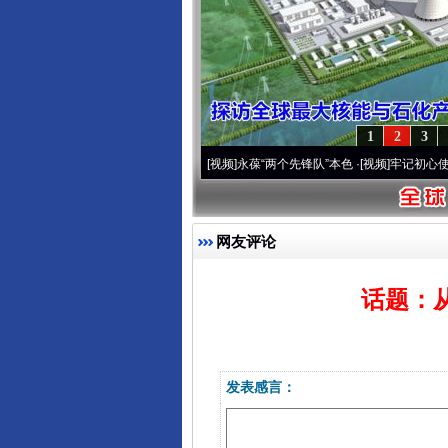
1
2
3
运营20周年 深刻改变雪域高原..
·[视频]
永葆“两个先锋队”本色
·[视频]
牢记初心使命 
网友评论
话题：
发表感言：