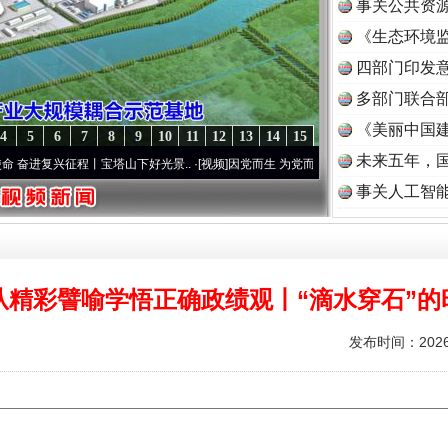
事关公共资
《生态环境监
读
四部门印发
多部门联合部
《美丽中国建
4
5
6
7
8
9
10
11
12
13
14
15
未来五年，
奋进复兴征程丨宝塔山下好光景..
·[视频]
因党而生 为党而战——百年“纪”事⑧加强纪律..
事关人工智
从精彩譬喻学悟正确政绩观丨“滴水穿石”的
发布时间：2026-