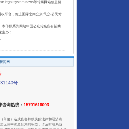
 legal system news等传媒网站信息留
权平台，促进国际之间公众/民众/公民对
16。本传媒系列网站中国公众传媒所有辅助
主办 :
号。
/新闻网
号
1140号
法律咨询热线：
15701616003
（单位）造成伤害和损失的法律和经济责
若无意中涉及到您的权益，请及时联系我