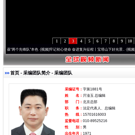
1
2
3
4
5
6
7
8
9
10
“两个先锋队”本色
·[视频]
牢记初心使命 奋进复兴征程丨宝塔山下好光景..
·[视频]
因党而
首页
-
采编团队简介
- 采编团队
采编证号：
字第1881号
姓 名：
亓淦玉 总编辑
部 门：
北京总部
职 务：
法定代表人、总编辑
热 线：
15701616003
监督电话：
010-89525216
性 别：
男
出生年月：
1971