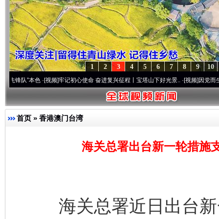
1
2
3
4
5
6
7
8
9
10
本色
·[视频]
牢记初心使命 奋进复兴征程丨宝塔山下好光景..
·[视频]
因党而生 为党而战—
首页
»
香港澳门台湾
海关总署出台新一轮措施
海关总署近日出台新一