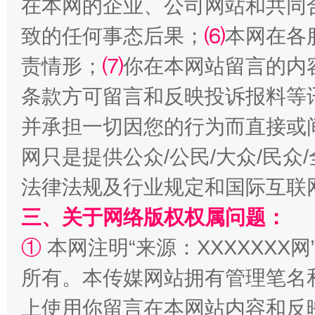
在本网的企业、公司网站和共同
全民健身五年计划来了！等你上场
致的任何事态后果；
⑹
本网在各
责情形；
⑺
你在本网站留言的内
条款方可留言和反映投诉报料等
并承担一切因您的行为而直接或
网只是提供公众/公民/大众/民
法律法规及行业规定和国际互联
阿坝州三大球赛在茂县开幕
规模最
三、关于网络版权权属问题：
①
本网注明“来源：XXXXXXX网
所有。本传媒网站拥有管理笔名
上使用你留言在本网站内容和反