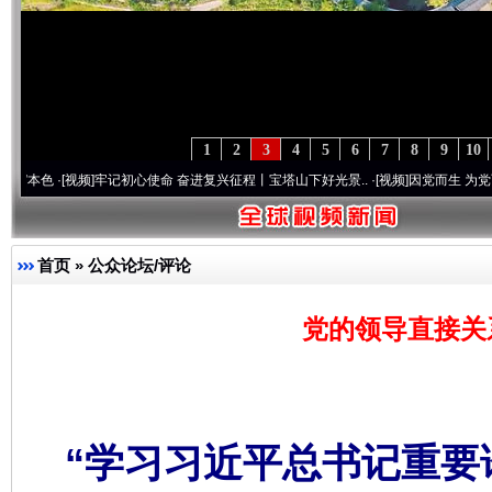
1
2
3
4
5
6
7
8
9
10
·[视频]
牢记初心使命 奋进复兴征程丨宝塔山下好光景..
·[视频]
因党而生 为党而战——百
首页
»
公众论坛/评论
党的领导直接关
“学习习近平总书记重要