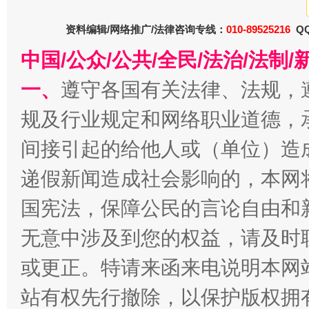
资料编辑/网络推广/法律咨询专线：
010-89525216
QQ
中国/公众/公共/全民/法治/法
一、
遵守各国有关法律、法规，
千年窑火 生生不息
一
规及行业规定和网络职业道德，
间接引起的给他人或（单位）造
递假新闻造成社会影响的，本网
国宪法，保障公民的言论自由和
无意中涉及到您的权益，请及时
或更正。特请来函来电说明本网
揭开“小金库”的免责幌子
站有权先行撤除，以保护版权拥有者