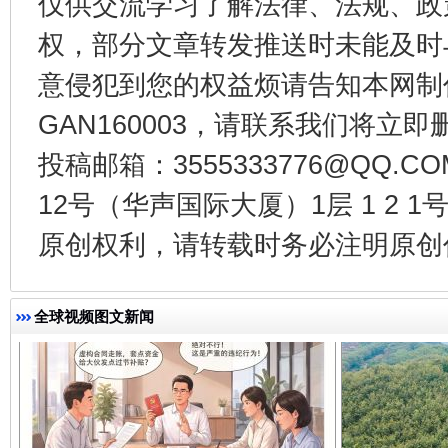
仅供交流学习了解法律、法规、政
权，部分文章转发推送时未能及时
意侵犯到您的权益烦请告知本网制作采编
GAN160003，请联系我们将立即删
投稿邮箱：3555333776@QQ
千年窑火 生生不息
一
12号（华声国际大厦）1层 1 2
原创权利，请转载时务必注明原创作
全球视频图文新闻
揭开“小金库”的免责幌子