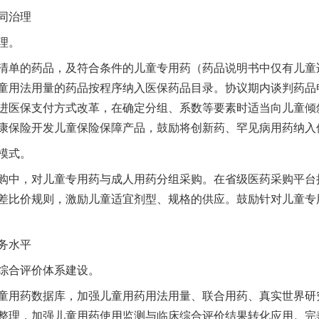
同治理
理。
单的药品，及符合条件的儿童专用药（药品说明书中仅有儿童
童用法用量的药品按程序纳入医保药品目录。协议期内谈判药品
进医保支付方式改革，在确定分组、系数等要素时适当向儿童倾
康保险开发儿童保险保障产品，鼓励将创新药、罕见病用药纳入
模式。
中，对儿童专用药与成人用药分组采购。在省级医药采购平台
差比价规则，激励儿童适宜剂型、规格的供应。鼓励针对儿童专
务水平
合评价体系建设。
用药数据库，加强儿童用药用法用量、联合用药、真实世界研
整理，加强儿童用药使用监测与临床综合评价结果转化应用。完