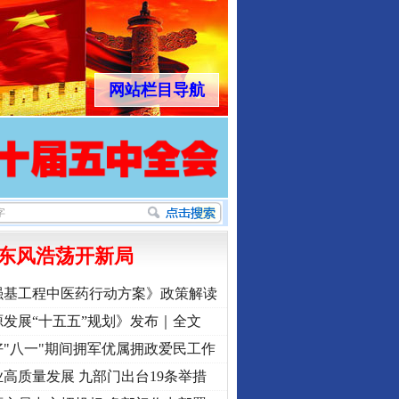
网站栏目导航
东风浩荡开新局
强基工程中医药行动方案》政策解读
发展“十五五”规划》发布｜全文
"八一"期间拥军优属拥政爱民工作
高质量发展 九部门出台19条举措