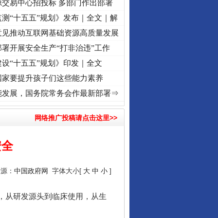
源交易中心招投标 多部门作出部署
测“十五五”规划》发布｜全文｜解
意见推动互联网基础资源高质量发展
署开展安全生产“打非治违”工作
设“十五五”规划》印发｜全文
国家要提升孩子们这些能力素养
转折之城”激荡..
·[视频]
牢记初心使命 奋进复兴征程丨红船起航处 潮起..
·[视频]
一首歌
能发展，国务院常务会作最新部署⇒
网络推广投稿请点击这里>>
安全
来源：
中国政府网
字体大小[
大
中
小
]
，从研发源头到临床使用，从生