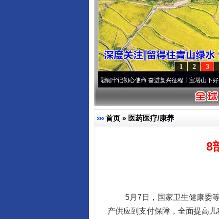
1
2
3
视频]
永葆“两个先锋队”本色
·[视频]
牢记初心使命 奋进复兴征程丨宝塔山下好光景..
·[视频
首页
»
医药医疗/康养
8
5月7日，国家卫生健康委等8
产供应到支付保障，全面提高儿