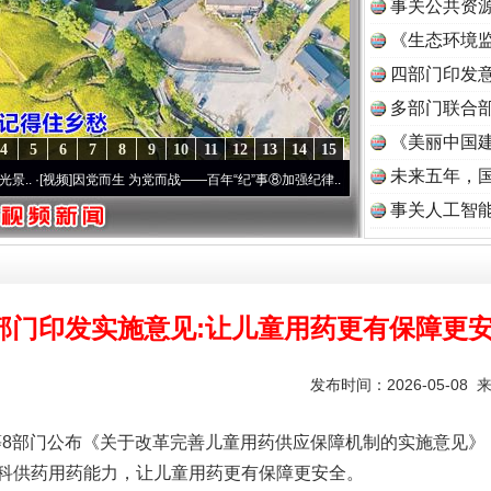
事关公共资
《生态环境监
读
四部门印发
多部门联合部
《美丽中国建
4
5
6
7
8
9
10
11
12
13
14
15
未来五年，
]
因党而生 为党而战——百年“纪”事⑧加强纪律..
·[视频]
牢记初心使命 奋进复兴征程丨“
事关人工智
部门印发实施意见:让儿童用药更有保障更
发布时间：2026-05-08 
部门公布《关于改革完善儿童用药供应保障机制的实施意见》
科供药用药能力，让儿童用药更有保障更安全。