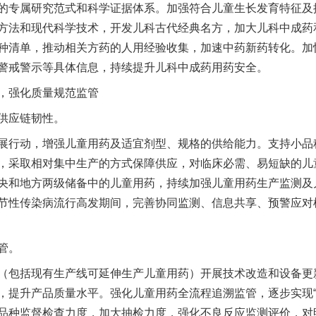
的专属研究范式和科学证据体系。加强符合儿童生长发育特征及
方法和现代科学技术，开发儿科古代经典名方，加大儿科中成药
种清单，推动相关方药的人用经验收集，加速中药新药转化。加
警戒警示等具体信息，持续提升儿科中成药用药安全。
强化质量规范监管
供应链韧性。
行动，增强儿童用药及适宜剂型、规格的供给能力。支持小品
，采取相对集中生产的方式保障供应，对临床必需、易短缺的儿
央和地方两级储备中的儿童用药，持续加强儿童用药生产监测及
节性传染病流行高发期间，完善协同监测、信息共享、预警应对
管。
包括现有生产线可延伸生产儿童用药）开展技术改造和设备更
，提升产品质量水平。强化儿童用药全流程追溯监管，逐步实现“
品种监督检查力度，加大抽检力度，强化不良反应监测评价，对