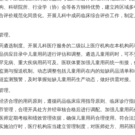
构、科研院所、行业学（协）会等各方独特优势，建立跨区域多
合评价规范化同质化。开展儿科中成药临床综合评价工作，制定
管理。
遴选制度。开展儿科医疗服务的二级以上医疗机构在本机构药
品供应目录中儿童用药进行评估和调整。遴选儿童用药时，可不受
罕见病、重大疾病用药可及。医联体要加强儿童用药统一衔接，
监测与报送机制。动态调整包括儿童用药在内的短缺药品清单和
链监测预警，及时掌握短缺儿童用药生产动态，做好供需对接。
管理。
济合理的用药原则，遵循药品临床应用指导原则、临床诊疗指
节管理，合理开具处方并经审核合格后进行调配。加强儿童用药
医师定期考核和绩效管理依据，确保儿童用药合理使用。符合法
实施治疗时，医疗机构应当建立管理制度，对医师处方、用药医