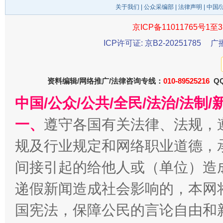
关于我们
|
公众采编部
|
法律声明
| 中国
东山县通报“牛蛙产品抗生素超标问题”
法
京ICP备11011765号1至3
ICP许可证: 京B2-20251785
广
资料编辑/网络推广/法律咨询专线：
010-89525216
QQ
中国/公众/公共/全民/法治/法
一、
遵守各国有关法律、法规，
规及行业规定和网络职业道德，
千年窑火 生生不息
一
间接引起的给他人或（单位）造
递假新闻造成社会影响的，本网
国宪法，保障公民的言论自由和