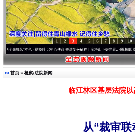
1
2
3
4
5
6
7
8
9
10
”本色
·[视频]
牢记初心使命 奋进复兴征程丨宝塔山下好光景..
·[视频]
因党而生 为党而战
首页
»
检察/法院新闻
临江林区基层法院以
从“裁审联