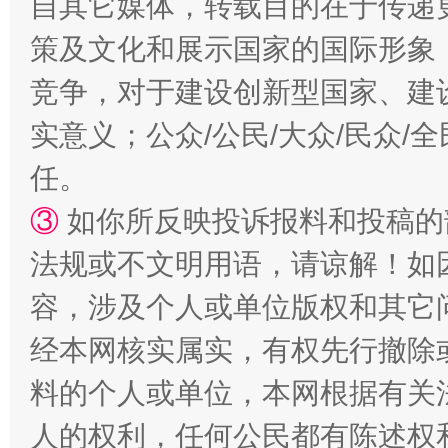
自其它媒体，转载目的在于传递
策及文化和展示国家的国际形象
竞争，对于建设创新型国家、建
扯下公款旅游的“隐身衣”
如何以同
实意义；公众/公民/大众/民众
任。
③
如你所反映投诉报料和投稿的
法规或不文明用语，请谅解！如
容，涉及个人或单位版权和其它
经本网核实属实，有权先行撤除
“蜀中异人”王建安的艺术幻境
料的个人或单位，本网根据有关
人的权利，任何公民都有陈述权