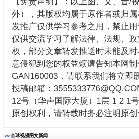
【免责声明】：以上图、文、音/
外），其版权均属于原作者或归属
发推广仅供学习参考之用，禁止用
东山县通报“牛蛙产品抗生素超标问题”
法
仅供交流学习了解法律、法规、政
权，部分文章转发推送时未能及时
意侵犯到您的权益烦请告知本网制作采编
GAN160003，请联系我们将立即删
投稿邮箱：3555333776@QQ
12号（华声国际大厦）1层 1 2
千年窑火 生生不息
一
原创权利，请转载时务必注明原创作
全球视频图文新闻