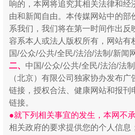
响的，本网将追究其相关法律和经
由和新闻自由。本传媒网站中的部
系我们，我们将在第一时间作出反
揭开“小金库”的免责幌子
容系本人或法人版权所有，网站有
国/公众/公共/全民/法治/法制/新
二、
中国/公众/公共/全民/法治/
（北京）有限公司独家协办发布广
链接，授权合法、健康网站和报刊
链接。
●就下列相关事宜的发生，本网不
受贿1.44亿！段成刚被判无期
从幼儿
相关政府的要求提供您的个人信息