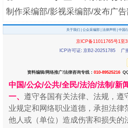
东山县通报“牛蛙产品抗生素超标问题”
法
制作采编部/影视采编部/发布广告
关于我们
|
公众采编部
|
法律声明
| 中国
京ICP备11011765号1至3
ICP许可证: 京B2-20251785
广
资料编辑/网络推广/法律咨询专线：
010-89525216
QQ
中国/公众/公共/全民/法治/法制/
千年窑火 生生不息
一
一、
遵守各国有关法律、法规，遵
业规定和网络职业道德，承担法律
他人或（单位）造成伤害和损失的