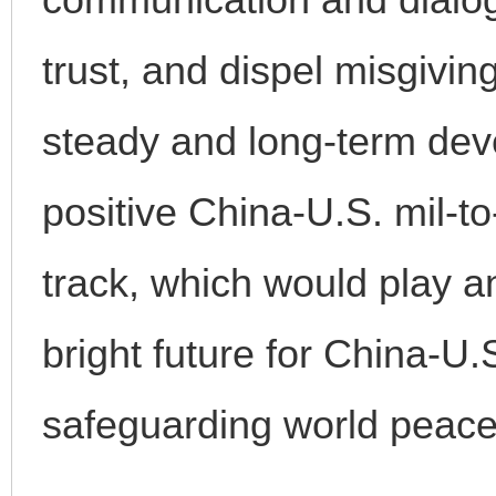
trust, and dispel misgivi
steady and long-term dev
positive China-U.S. mil-to
track, which would play an
完善运行机制助力责任有效落实
一纸欠条
bright future for China-U.S
safeguarding world peace 