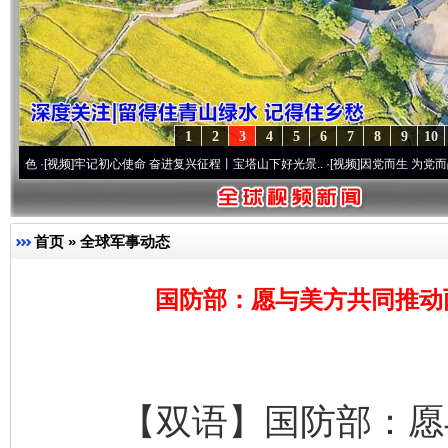
1
2
3
4
5
6
7
8
9
10
频]
牢记初心使命 奋进复兴征程丨宝塔山下好光景..
·[视频]
因党而生 为党而战——百年“纪
首页
»
全球军事动态
国防部：愿与美方共同推动
【双语】国防部：愿与