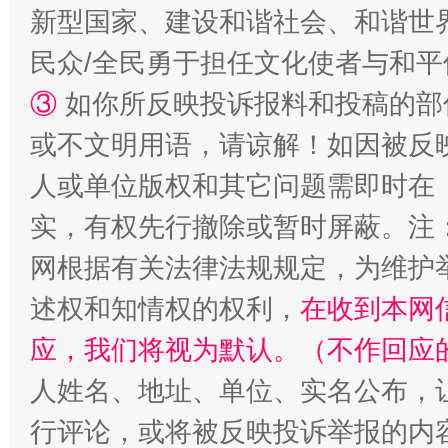
新型国家、建设和谐社会、和谐世界
民众/全民勇于担任文化使者与和
扯下公款旅游的“隐身衣”
如何以同
③
如你所反映投诉报料和投稿的部
或不文明用语，请谅解！如因被反
人或单位版权和其它问题需即时在
实，有权先行撤除或暂时屏蔽。注
网根据有关法律法规规定，为维护
述权和知情权的权利，
在收到本网
应，我们将视为默认。（不作回应
“蜀中异人”王建安的艺术幻境
人姓名、地址、单位、实名公布，让
行评论，或将被反映投诉举报的内