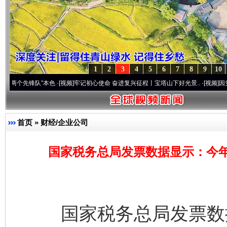
1
2
3
4
5
6
7
8
9
10
锋队”本色
·[视频]
牢记初心使命 奋进复兴征程丨宝塔山下好光景..
·[视频]
因党而生 为党
首页
»
财经/企业公司
国家税务总局发票数据显示：今
国家税务总局发票数据