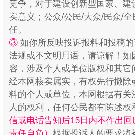
竞争，对于建设创新型国家、建
实意义；公众/公民/大众/民众
扯下公款旅游的“隐身衣”
如何以同
任。
③
如你所反映投诉报料和投稿的
法规或不文明用语，请谅解！如
容，涉及个人或单位版权和其它
经本网核实属实，有权先行撤除
料的个人或单位，本网根据有关
人的权利，任何公民都有陈述权
“蜀中异人”王建安的艺术幻境
信或电话告知后15日内不作出
责任自负）
根据投诉人的要求将