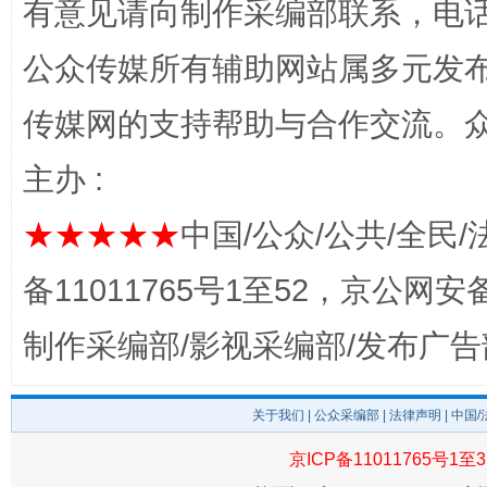
有意见请向制作采编部联系，电话：0
公众传媒所有辅助网站属多元发
传媒网的支持帮助与合作交流。
主办 :
完善运行机制助力责任有效落实
一纸欠条
★★★★★
中国/公众/公共/全民/
备11011765号1至52，京公网安备：
制作采编部/影视采编部/发布广告
关于我们
|
公众采编部
|
法律声明
| 中国
京ICP备11011765号1至3