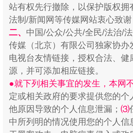
站有权先行撤除，以保护版权拥有者
法制/新闻网等传媒网站衷心致谢
二、
中国/公众/公共/全民/法治
揭开“小金库”的免责幌子
传媒（北京）有限公司独家协办
电视台友情链接，授权合法、健
源，并可添加相应链接。
●就下列相关事宜的发生，本网
定或相关政府的要求提供您的个
他原因导致的个人信息泄漏；
⑶
受贿1.44亿！段成刚被判无期
从幼儿
中所列明的情况使用您的个人信