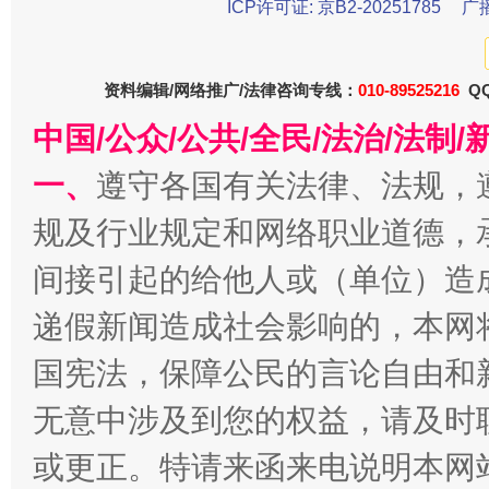
ICP许可证: 京B2-20251785
广
东山县通报“牛蛙产品抗生素超标问题”
法
资料编辑/网络推广/法律咨询专线：
010-89525216
QQ
中国/公众/公共/全民/法治/法
一、
遵守各国有关法律、法规，
规及行业规定和网络职业道德，
间接引起的给他人或（单位）造
千年窑火 生生不息
一
递假新闻造成社会影响的，本网
国宪法，保障公民的言论自由和
无意中涉及到您的权益，请及时
或更正。特请来函来电说明本网