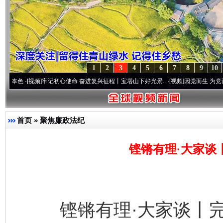
1
2
3
4
5
6
7
8
9
10
视频]
牢记初心使命 奋进复兴征程丨宝塔山下好光景..
·[视频]
因党而生 为党而战——百年
首页
»
聚焦廉政法纪
铿锵有理·大家谈
铿锵有理·大家谈丨完