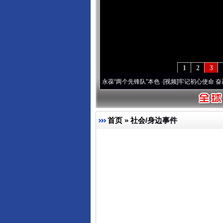
1
2
3
 深刻改变雪域高原..
·[视频]
永葆“两个先锋队”本色
·[视频]
牢记初心使命 奋进复兴征程
首页
»
社会/身边事件