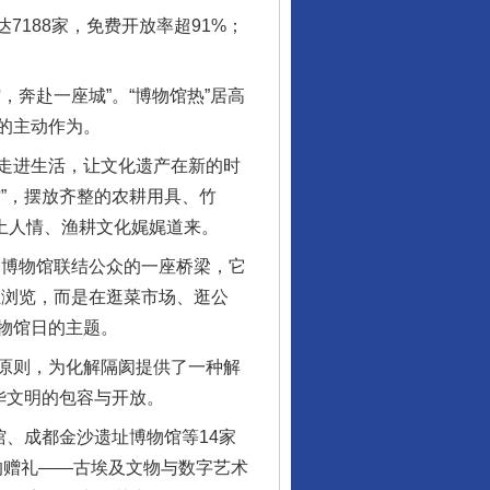
188家，免费开放率超91%；
奔赴一座城”。“博物馆热”居高
的主动作为。
走进生活，让文化遗产在新的时
”，摆放齐整的农耕用具、竹
风土人情、渔耕文化娓娓道来。
博物馆联结公众的一座桥梁，它
上浏览，而是在逛菜市场、逛公
物馆日的主题。
原则，为化解隔阂提供了一种解
华文明的包容与开放。
、成都金沙遗址博物馆等14家
的赠礼——古埃及文物与数字艺术