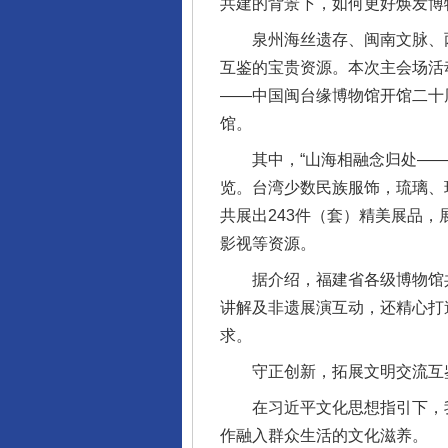
共建的背景下，如何更好焕发博
泉州海丝遗存、闽南文脉、两
互鉴的宝贵资源。本次主会场活动
——中国闽台缘博物馆开馆二十
馆。
其中，“山海相融念归处——台
览。台湾少数民族服饰，琉璃、
共展出243件（套）精美展品
影视等资源。
据介绍，福建省各级博物馆共推
讲解及非遗展演互动，还精心打
求。
守正创新，拓展文明交流互
在习近平文化思想指引下，我
作融入群众生活的文化滋养。