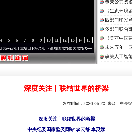
事关公共资
《生态环境监
读
四部门印发
多部门联合部
《美丽中国建
4
5
6
7
8
9
10
11
12
13
14
15
未来五年，
丨宝塔山下好光景..
·[视频]
因党而生 为党而战——百年“纪”事⑧加强纪律..
·[视频]
牢记
事关人工智
深度关注丨联结世界的桥梁
发布时间：2026-05-20 来源：
中央
深度关注丨联结世界的桥梁
中央纪委国家监委网站 李云舒 李灵娜