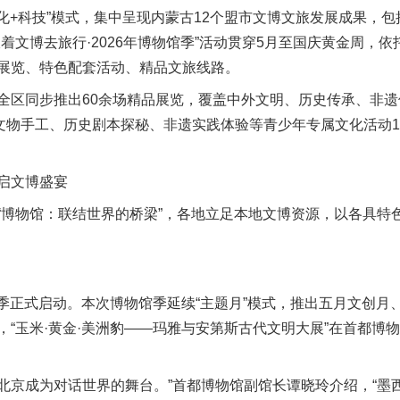
文化+科技”模式，集中呈现内蒙古12个盟市文博文旅发展成果，
着文博去旅行·2026年博物馆季”活动贯穿5月至国庆黄金周，
展览、特色配套活动、精品文旅线路。
区同步推出60余场精品展览，覆盖中外文明、历史传承、非遗
造文物手工、历史剧本探秘、非遗实践体验等青少年专属文化活动1
启文博盛宴
物馆：联结世界的桥梁”，各地立足本地文博资源，以各具特
馆季正式启动。本次博物馆季延续“主题月”模式，推出五月文创月
，“玉米·黄金·美洲豹——玛雅与安第斯古代文明大展”在首都博
北京成为对话世界的舞台。”首都博物馆副馆长谭晓玲介绍，“墨