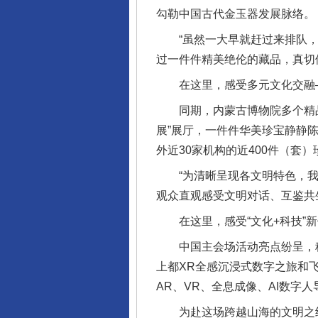
勾勒中国古代金玉器发展脉络。
“虽然一大早就赶过来排队，但
过一件件精美绝伦的藏品，真切
在这里，感受多元文化交融
同期，内蒙古博物院多个精品联
展”展厅，一件件华美珍宝静静
外近30家机构的近400件（套
“为清晰呈现各文明特色，我们
观众直观感受文明对话、互鉴共
在这里，感受“文化+科技”新
中国主会场活动亮点纷呈，科
上都XR全感沉浸式数字之旅和
AR、VR、全息成像、AI数字
为赴这场跨越山海的文明之约