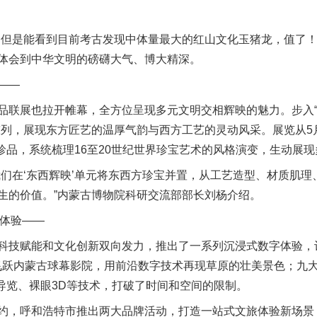
是能看到目前考古发现中体量最大的红山文化玉猪龙，值了！
体会到中华文明的磅礴大气、博大精深。
——
展也拉开帷幕，全方位呈现多元文明交相辉映的魅力。步入“璀
陈列，展现东方匠艺的温厚气韵与西方工艺的灵动风采。展览从5月
）珍品，系统梳理16至20世纪世界珍宝艺术的风格演变，生动展
在‘东西辉映’单元将东西方珍宝并置，从工艺造型、材质肌理
生的价值。”内蒙古博物院科研交流部部长刘杨介绍。
体验——
技赋能和文化创新双向发力，推出了一系列沉浸式数字体验，
飞跃内蒙古球幕影院，用前沿数字技术再现草原的壮美景色；九
人导览、裸眼3D等技术，打破了时间和空间的限制。
，呼和浩特市推出两大品牌活动，打造一站式文旅体验新场景