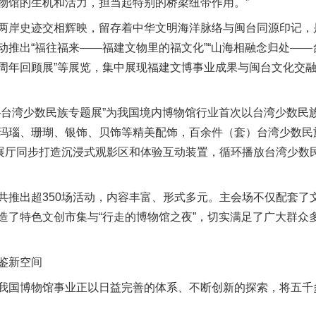
物馆的生机和活力，担当起特别的桥梁纽带作用。”
岸史迹交相辉映，留存着中华文明海洋脉络与闽台同源印记，
推出“福往福来——福建文物里的福文化”“山海相融念归处——台
周年回顾展”等展览，集中展现福建文博事业成果与闽台文化交
湾少数民族专题展”为我国境内博物馆行业首次以台湾少数民
玛瑙、珊瑚、银饰、贝饰等精美配饰，百余件（套）台湾少数民
，展厅同步打造沉浸式观影区和体验互动装置，循环播放台湾少数
出超350场活动，内容丰富、形式多元。主会场不仅配套了
造了特色文创市集与“行走的博物馆之夜”，切实满足了广大群众
鉴新空间
国博物馆事业正以日益完善的体系、不断创新的探索，将五千