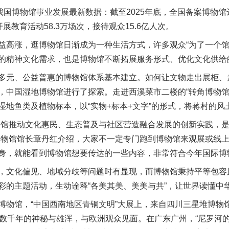
博物馆事业发展最新数据：截至2025年底，全国备案博物馆达7
开展教育活动58.3万场次，接待观众15.6亿人次。
涨，逛博物馆日渐成为一种生活方式，许多观众“为了一个馆，
的精神文化需求，也是博物馆不断拓展服务形式、优化文化供给
元、公益普惠的博物馆体系基本建立。如何让文物走出展柜、
，中国湿地博物馆进行了探索。走进西溪菜市二楼的“转角博物馆
湿地鱼类及植物标本，以“实物+标本+文字”的形式，将蒋村的
馆推动文化惠民、生态普及与社区营造融合发展的创新实践，是
博物馆馆长章丹红介绍，大家不一定专门跑到博物馆来观展或线
身，就能看到博物馆想要传达的一些内容，非常符合今年国际博
文化偏见、地域分歧等问题时有显现，而博物馆秉持平等包容
彩的主题活动，生动诠释“各美其美、美美与共”，让世界读懂中
馆，“中国西南地区青铜文明”大展上，来自四川三星堆博物馆
携数千年的神秘与雄浑，与欧洲观众见面。在广东广州，“尼罗河