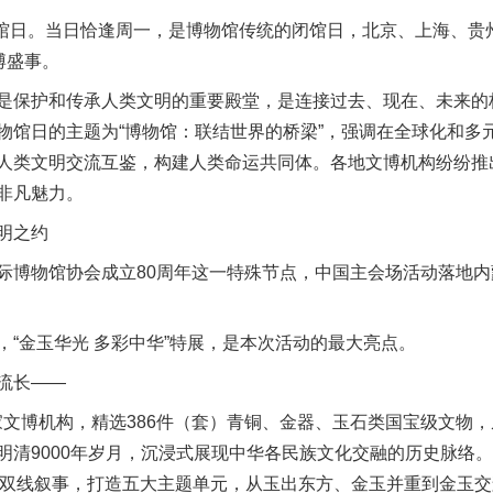
馆日。当日恰逢周一，是博物馆传统的闭馆日，北京、上海、贵
博盛事。
保护和传承人类文明的重要殿堂，是连接过去、现在、未来的
物馆日的主题为“博物馆：联结世界的桥梁”，强调在全球化和多
人类文明交流互鉴，构建人类命运共同体。各地文博机构纷纷推
非凡魅力。
明之约
博物馆协会成立80周年这一特殊节点，中国主会场活动落地内
金玉华光 多彩中华”特展，是本次活动的最大亮点。
流长——
文博机构，精选386件（套）青铜、金器、玉石类国宝级文物
明清9000年岁月，沉浸式展现中华各民族文化交融的历史脉络。
释”双线叙事，打造五大主题单元，从玉出东方、金玉并重到金玉