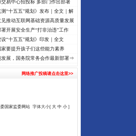
源交易中心招投标 多部门作出部署
测“十五五”规划》发布｜全文｜解
意见推动互联网基础资源高质量发展
署开展安全生产“打非治违”工作
设“十五五”规划》印发｜全文
国家要提升孩子们这些能力素养
初心使命 奋进复兴征程丨“转折之城”激荡..
·[视频]
牢记初心使命 奋进复兴征程丨红船起航
能发展，国务院常务会作最新部署⇒
网络推广投稿请点击这里>>
纪委国家监委网站
字体大小[
大
中
小
]