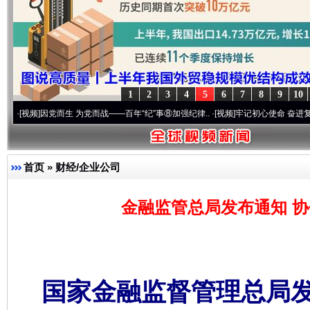
1
2
3
4
5
6
7
8
9
10
因党而生 为党而战——百年“纪”事⑧加强纪律..
·[视频]
牢记初心使命 奋进复兴征程丨“转
首页
»
财经/企业公司
金融监管总局发布通知 
国家金融监督管理总局发