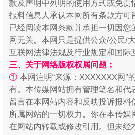
款及声明中列明的使用方式或免责
报料信息人承认本网所有条款方可
已经阅读本网条款并承担一切因您
全民健身五年计划来了！等你上场
网无关。本网只是提供公众/公民/
互联网法律法规及行业规定和国际
三、关于网络版权权属问题：
①
本网注明“来源：XXXXXXX网”
有。本传媒网站拥有管理笔名和代
留言在本网站内容和反映投诉报料
所属网站的一切权力。你在本传媒
阿坝州三大球赛在茂县开幕
规模最
在网站内转载或修改引用。但未经