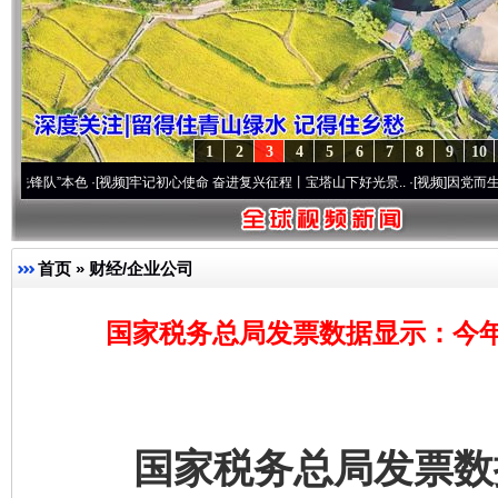
1
2
3
4
5
6
7
8
9
10
本色
·[视频]
牢记初心使命 奋进复兴征程丨宝塔山下好光景..
·[视频]
因党而生 为党而战—
首页
»
财经/企业公司
国家税务总局发票数据显示：今
国家税务总局发票数据