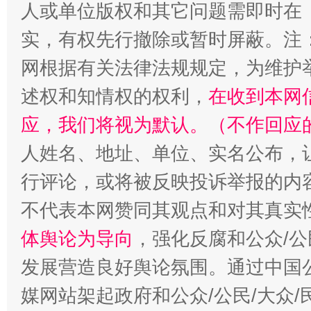
人或单位版权和其它问题需即时在
扯下公款旅游的“隐身衣”
如何以同
实，有权先行撤除或暂时屏蔽。注
网根据有关法律法规规定，为维护
述权和知情权的权利，
在收到本网
应，我们将视为默认。（不作回应
人姓名、地址、单位、实名公布，让
行评论，或将被反映投诉举报的内
“蜀中异人”王建安的艺术幻境
不代表本网赞同其观点和对其真实
体舆论为导向
，强化反腐和公众/公
发展营造良好舆论氛围。通过中国公
媒网站架起政府和公众/公民/大众