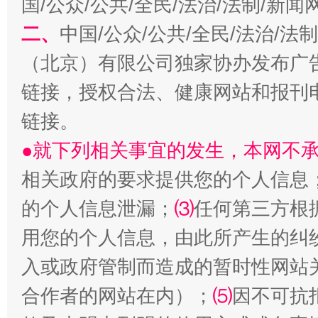
国/公众/公共/全民/法治/法制/新
二、
中国/公众/公共/全民/法治/
揭开“小金库”的免责幌子
（北京）有限公司独家协办发布广
链接，授权合法、健康网站和报刊
链接。
●就下列相关事宜的发生，本网不
相关政府的要求提供您的个人信息
的个人信息泄漏；
⑶
任何第三方根
受贿1.44亿！段成刚被判无期
从幼儿
用您的个人信息，由此所产生的纠
入或政府管制而造成的暂时性网站
合作者的网站在内）；
⑸
因不可抗