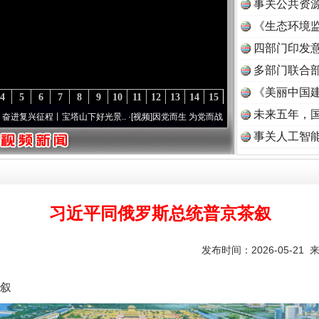
事关公共资
《生态环境监
读
四部门印发
多部门联合部
《美丽中国建
4
5
6
7
8
9
10
11
12
13
14
15
未来五年，
征程丨宝塔山下好光景..
·[视频]
因党而生 为党而战——百年“纪”事⑧加强纪律..
·[视频]
事关人工智
习近平同俄罗斯总统普京茶叙
发布时间：2026-05-21 
叙