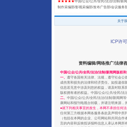
★★★★★
中国/公众/公共/全民/法治/法制/新闻
制作采编部/影视采编部/发布广告部/会议服务
关于
ICP许可
资料编辑/网络推广/法律
阿坝州三大球赛在茂县开幕
中国/公众/公共/全民/法治/法制/新闻网版权
一、
遵守各国有关法律、法规，遵守社会公
成伤害和损失的法律和经济责任。如投递假
信息若无意中涉及到您的权益，请及时联系
版权拥有者的权益。中国/公众/公共/全民/法
二、
中国/公众/公共/全民/法治/法制/
康网站和报刊电视台转载，并请注明来源，
●就下列相关事宜的发生，本网不承担任何法
任何第三方根据本网各服务条款及声明中所
（包括在本网的企业、公司网站和共同合作
言的内容和反映投诉报料信息人承认本网所