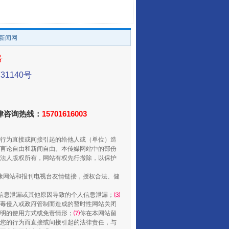
。
/新闻网
号
1140号
法律咨询热线：
15701616003
走走走！国家喊你健身啦
行为直接或间接引起的给他人或（单位）造
言论自由和新闻自由。本传媒网站中的部份
法人版权所有，网站有权先行撤除，以保护
健康网站和报刊电视台友情链接，授权合法、健
信息泄漏或其他原因导致的个人信息泄漏；
⑶
毒侵入或政府管制而造成的暂时性网站关闭
明的使用方式或免责情形；
⑺
你在本网站留
您的行为而直接或间接引起的法律责任，与