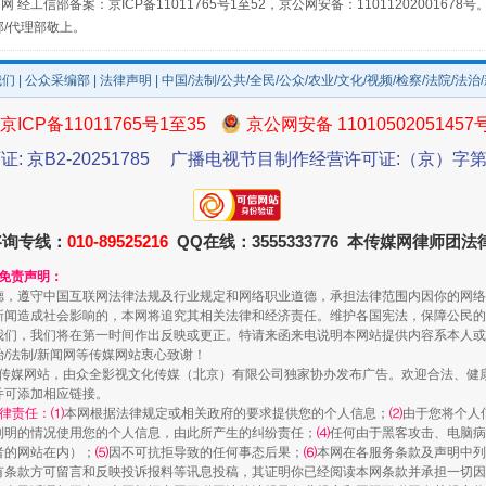
网 经工信部备案：京ICP备11011765号1至52，京公网安备：11011202001678号
部/代理部敬上。
我们
|
公众采编部
|
法律声明
| 中国/法制/公共/全民/公众/农业/文化/视频/检察/法院/法治
京ICP备11011765号1至35
京公网安备 11010502051457
证: 京B2-20251785
广播电视节目制作经营许可证:（京）字第3
咨询专线：
010-89525216
QQ在线：3555333776 本传媒网律师团
规模最大的光氢储一体化项目
和免责声明：
德，遵守中国互联网法律法规及行业规定和网络职业道德，承担法律范围内因你的网络
新闻造成社会影响的，本网将追究其相关法律和经济责任。维护各国宪法，保障公民的
我们，我们将在第一时间作出反映或更正。特请来函来电说明本网站提供内容系本人或
治/法制/新闻网等传媒网站衷心致谢！
新闻网等传媒网站，由众全影视文化传媒（北京）有限公司独家协办发布广告。欢迎合法、
并可添加相应链接。
律责任：⑴
本网根据法律规定或相关政府的要求提供您的个人信息；
⑵
由于您将个人
列明的情况使用您的个人信息，由此所产生的纠纷责任；
⑷
任何由于黑客攻击、电脑病
者的网站在内）；
⑸
因不可抗拒导致的任何事态后果；
⑹
本网在各服务条款及声明中列
有条款方可留言和反映投诉报料等讯息投稿，其证明你已经阅读本网条款并承担一切因