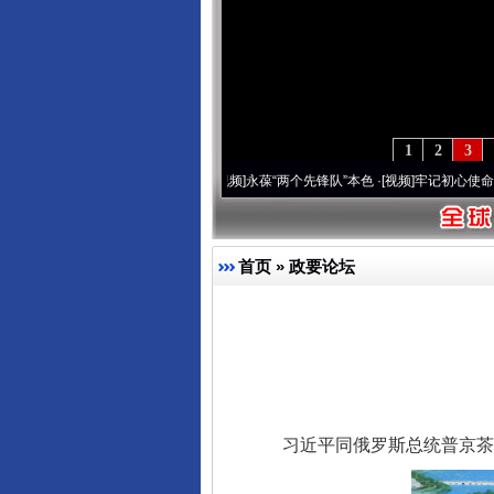
1
2
3
周年 深刻改变雪域高原..
·[视频]
永葆“两个先锋队”本色
·[视频]
牢记初心使命 奋进复兴
首页
»
政要论坛
习近平同俄罗斯总统普京茶