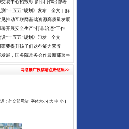
源交易中心招投标 多部门作出部署
测“十五五”规划》发布｜全文｜解
意见推动互联网基础资源高质量发展
署开展安全生产“打非治违”工作
设“十五五”规划》印发｜全文
国家要提升孩子们这些能力素养
牢记初心使命 奋进复兴征程丨“转折之城”激荡..
·[视频]
牢记初心使命 奋进复兴征程丨红船
能发展，国务院常务会作最新部署⇒
网络推广投稿请点击这里>>
来源：
外交部网站
字体大小[
大
中
小
]