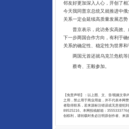
邻友好更加深入人心，开创了相
今天我同普京总统又就推进中俄
关系一定会延续高质量发展态势
普京表示，此访务实高效、成
下一步两国合作方向，有利于确
关系的确定性、稳定性为世界和
两国元首还就乌克兰危机等
蔡奇、王毅参加。
东山县通报“牛蛙产品抗生素超标问
【免责声明】：以上图、文、音/视频文章
之用，禁止用于商业用途，并不代表本网赞
者取得联系，若来源标注错误或无意侵犯到您的
89525216。本网投稿邮箱：355533
创权利，请转载时务必注明原创作者、来源：