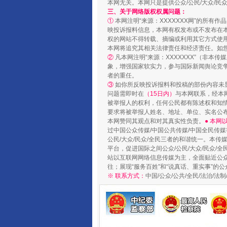
本网无关。本网只是提供公众/公民/大众/
三、关于网络版权权属问题：
①
本网注明“来源：XXXXXXX网”的所有
映投诉报料信息，本网有权发布或不发布在
国家大学科技园优化重塑工作
权的网站不得转载、摘编或利用其它方式使用
本网将追究其相关法律责任和经济责任。如
②
凡本网注明“来源：XXXXXXX”（非
象，增强国家软实力，参与国际新闻舆论竞争
者的重任。
③
如你所反映投诉报料和投稿的部份内容未
问题需即时在
（15日内）
与本网联系，经本
被举报人的权利，任何公民都有陈述权和知
要求将被举报人姓名、地址、单位、实名公布
本网赞同其观点和对其真实性负责。
● 本
过中国公众传媒/中国公共传媒/中国全民传媒
公民/大众/民众/全民三者的和谐统一。本传
平台，促进国际之间公众/公民/大众/民众/
站以互联网网络信息传媒为主，全面贴近公众/
扯下公款旅游的“隐身衣”
往；展现“服务百姓”和“说真话、重实事”的公
※ 联系方式：
中国/公众/公共/全民/法治/