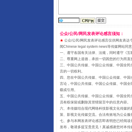
公众/公民/网民发表评论感言须知：
★
公众/公民/网民发表评论感言仅供网友表达个人看法
闻Chinese legal system new
受贿1.44亿！段成刚被判无期
一、遵守各国有关法律、法规，同时遵守《
互
二、尊重网上道德，承担一切因您的行为而直
三、中国公共传媒、中国公众传媒、中国全民传媒China 
言的一切权利。
四、您在中国公共传媒、中国公众传媒、中国全民传媒Chin
言论，中国公共传媒、中国公众传媒、中国全民传媒China
载或引用。
五、中国公共传媒、中国公众传媒、中国全民传媒China 
员有权保留或删除其管辖留言中的任意内容。
六、本传媒结合现代网络科技影视文化传媒的新
策、影视文化传媒交流。合法有效地为公众服
七、参与本网发表评论感言即表明您已经阅读并
全民健身五年计划来了！等你上
发布，敬请多提宝贵意见！真诚感谢您对本传