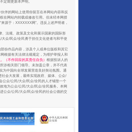
将不定期更新本声明。
合作伙伴的网站上使用你留言在本网站内容和反
权在网站内转载或修改引用。但未经本网授
山西：不断增强治理腐败综合效能
源于：XXXXXXX网”。违反上述声明者，
法律、法规、政策及文化和展示国家的国际形
大众/民众/全民勇于担任文化使者与和平使
的部份作品内容，涉及个人或单位版权和其它
本网根据有关法律法规规定，为维护举报人和
认。（不作回应的其责任自负）
根据投诉人的
至所涉相关部门领导。未加盖公章，并不代表
督，实为中国向全球发展营造良好舆论氛围。通
促进社会大发展，最终实现政府、媒体、公众/
公众/公民/大众/民众/全民的人才铺垫一个
地为公众/公民/大众/民众/全民服务。本网
进公众/公民/大众/民众/全民的社会公德的交
养老服务师职业资格制度暂行规定