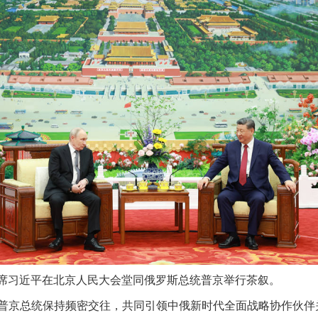
主席习近平在北京人民大会堂同俄罗斯总统普京举行茶叙。
京总统保持频密交往，共同引领中俄新时代全面战略协作伙伴
实
一纸欠条伤亲情 巡回调解促和解..