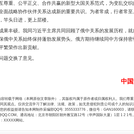
互尊重、公平正义、合作共赢的新型大国关系范式，为变乱交织
全面战略协作伙伴关系达成新的重要共识。为者常成，行者常至
，竿头日进，更上层楼。
果丰硕。我同习近平主席共同回顾了俄中关系的发展历程，就
保俄中关系始终保持蓬勃发展势头。俄方期待继续同中方保持密
平繁荣作出新贡献。
问题交换了意见。
题”
法徽映军营 权益有保障
中国
内容转载于网络（本网原创文章除外），其版权均属于原作者或归属权利人。我们尊
同其观点。仅供交流学习了解法律、法规、政策，如无意侵犯到贵公司或个人的知识
权益烦请告知本网制作采编部QQ号: 3555333776，微信号：GAN160003，请
3776@QQ.COM。通讯地址：北京市朝阳区朝外雅宝路12号（华声国际大厦）1层 1 
XXXXX网站。