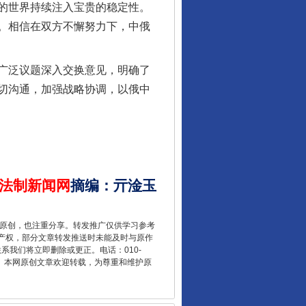
的世界持续注入宝贵的稳定性。
。相信在双方不懈努力下，中俄
广泛议题深入交换意见，明确了
切沟通，加强战略协调，以俄中
让核能赋能千行百业
法制新闻网
摘编
：
亓淦玉
重原创，也注重分享。转发推广仅供学习参考
产权，部分文章转发推送时未能及时与原作
联系我们将立即删除或更正。电话：010-
2 1号。本网原创文章欢迎转载，为尊重和维护原