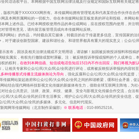
民众/全民话语权平台。本网根据中国互联网法律法规及行业规定和国际互联网有关规定
作品，版权均属于XXXXXXX网所有。本传媒网站拥有管理笔名和代表某些合作伙伴在
本网及本网所属网站的一切权力。你在本传媒网站留言板发表的评论和投稿，本网站有
镜头丨大暑三秋近
本网上述作品。已经本网授权使用作品的单位或网站，应在授权范围内使用，并注明“来
您对管理有意见，请向留言板管理员或向本传媒网站反映。
本传媒系列网站）的作品，均转载自其它媒体，转载目的在于传递更多信息，宣传国家的
，对于建设创新型国家、建设和谐社会、和谐世界都具有重大的现实意义；公众/公民/
显示发布，因涉及相关法律法规或不文明用语，请谅解！如因被反映投诉报料和投稿
网核实属实，有权先行撤除或暂时屏蔽。注：被反映投诉举报或报料的个人或单位，
情权的权利，
在收到本网信函、短信或电话告知后15日内不作出回应，我们将视为默
，让相关专家和公众/公民/大众/民众/全民进行评论，或将被反映投诉举报的内容转
网以多种传播形式传播主流媒体舆论为导向
，强化反腐和公众/公民/大众/民众/全民监
等传媒网站架起政府和公众/公民/大众/民众/全民之间的和谐桥梁，缓和社会矛盾，
媒网站结合现代网络科技影视文化传媒的新媒体有生力，借助全球互联网主阵地，为社会
全民对社会公共意识、法律、政策、科技、健康、安全与影视文化传媒合作交流，合法有效
公民/大众/民众/全民的日常生活事实，维护公众/公民/大众/民众/全民的安全信息，促
如何以同查同治破解风腐交织难题
众/公民/大众/民众/全民的多媒体、多元化、信息时代现实。
法制/新闻网等传媒网站（北京制作采编部）
※ 联系电话：
010-89525216。