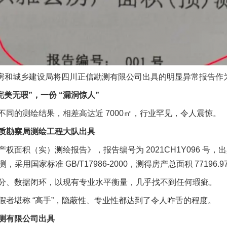
房和城乡建设局将四川正信勘测有限公司出具的明显异常报告作
无瑕”，一份 “漏洞惊人”
的测绘结果，相差高达近 7000㎡，行业罕见，令人震惊。
勘察局测绘工程大队出具
实）测绘报告》，报告编号为 2021CH1Y096 号，出具时间为
采用国家标准 GB/T17986-2000，测得房产总面积 77196.9
、数据闭环，以现有专业水平衡量，几乎找不到任何瑕疵。
堪称 “高手”，隐蔽性、专业性都达到了令人咋舌的程度。
测有限公司出具