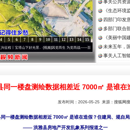
事关公共资
《生态环境监
读
四部门印发
多部门联合部
《美丽中国建
4
5
6
7
8
9
10
11
12
13
14
15
未来五年，
下好光景..
·[视频]
因党而生 为党而战——百年“纪”事⑧加强纪律..
·[视频]
牢记初心使命
事关人工智
县同一楼盘测绘数据相差近 7000㎡ 是谁在
发布时间：2026-05-25 来源：
搜狐网
同一楼盘测绘数据相差近 7000㎡ 是谁在造假？住建局、规自
—— 洪雅县房地产开发乱象系列报道之一