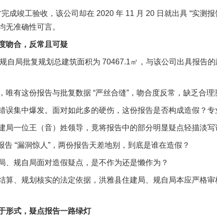
日才完成竣工验收，该公司却在 2020 年 11 月 20 日就出具 “
均无准确性可言。
吻合，反常且可疑
雅县规自局批复规划总建筑面积为 70467.1㎡，与该公司出具报告的
有这份报告与批复数据 “严丝合缝”，吻合度反常，缺乏合理
误集中爆发。面对如此多的硬伤，这份报告是否构成造假？专
一位王（音）姓领导，竟将报告中的部分明显疑点轻描淡写说成
告 “漏洞惊人”，两份报告天差地别，到底是谁在造假？
、规自局面对造假疑点，是不作为还是懒作为？
算、规划核实的法定依据，洪雅县住建局、规自局本应严格审
。
形式，疑点报告一路绿灯