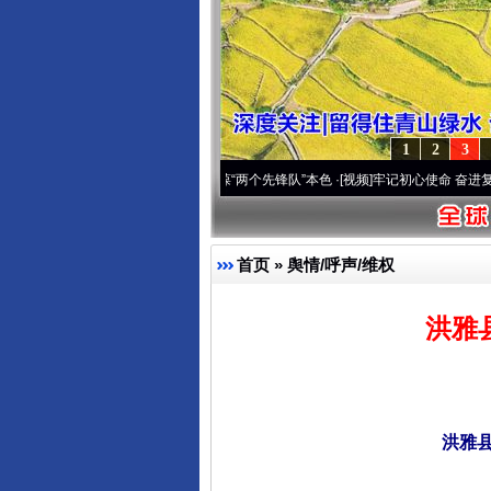
1
2
3
变雪域高原..
·[视频]
永葆“两个先锋队”本色
·[视频]
牢记初心使命 奋进复兴征程丨宝塔山
首页
»
舆情/呼声/维权
洪雅
洪雅县