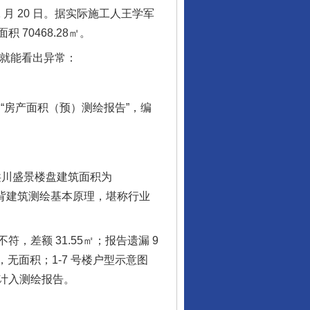
 月 20 日。据实际施工人王学军
0468.28㎡。
眼就能看出异常：
“房产面积（预）测绘报告”，编
洪川盛景楼盘建筑面积为
完全违背建筑测绘基本原理，堪称行业
额 31.55㎡；报告遗漏 9
㎡，无面积；1-7 号楼户型示意图
计入测绘报告。