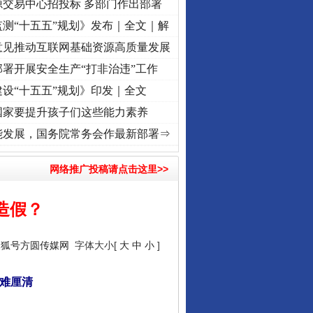
源交易中心招投标 多部门作出部署
测“十五五”规划》发布｜全文｜解
意见推动互联网基础资源高质量发展
署开展安全生产“打非治违”工作
设“十五五”规划》印发｜全文
国家要提升孩子们这些能力素养
 奋进复兴征程丨“转折之城”激荡..
·[视频]
牢记初心使命 奋进复兴征程丨红船起航处 潮起
能发展，国务院常务会作最新部署⇒
网络推广投稿请点击这里>>
造假？
搜狐号方圆传媒网
字体大小[
大
中
小
]
局难厘清