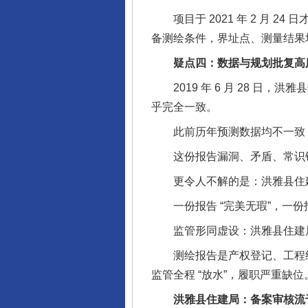
项目于 2021 年 2 月 24 
备测绘条件，界址点、测量结果
疑点四：数据与规划批复高度
2019 年 6 月 28 日，洪
乎完全一致。
此前历年预测数据均不一致，唯
这份报告漏洞、矛盾、常识错
更令人不解的是：洪雅县住建局
一份报告 “完美无瑕”，一份报
监管形同虚设：洪雅县住建局
测绘报告是产权登记、工程结
监管全程 “放水”，履职严重缺位
洪雅县住建局：备案审核流于