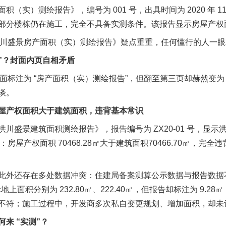
）测绘报告》，编号为 001 号，出具时间为 2020 年 11
分楼栋仍在施工，完全不具备实测条件。该报告显示房屋产权面积 7
洪川盛景房产面积（实）测绘报告》疑点重重，任何懂行的人一
”？封面内页自相矛盾
面标注为 “房产面积（实）测绘报告”，但翻至第三页却赫然变为 
谈。
产权面积大于建筑面积，违背基本常识
盛景建筑面积测绘报告》，报告编号为 ZX20-01 号，显示
示：房屋产权面积 70468.28㎡大于建筑面积70466.70㎡，
还存在多处数据冲突：住建局备案测算公示数据与报告数据不符，差
上面积分别为 232.80㎡、222.40㎡，但报告却标注为 9.28
不符；施工过程中，开发商多次私自变更规划、增加面积，却未
 “实测”？