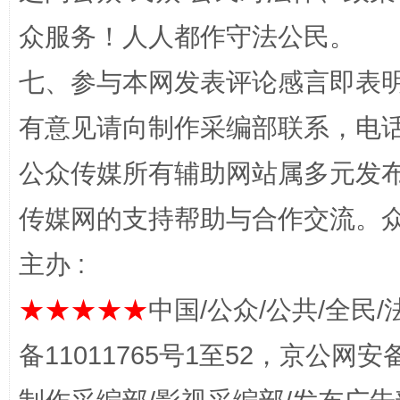
众服务！人人都作守法公民。
七、参与本网发表评论感言即表明
“蜀中异人”王建安的艺术幻境
有意见请向制作采编部联系，电话：0
公众传媒所有辅助网站属多元发
传媒网的支持帮助与合作交流。
主办 :
★★★★★
中国/公众/公共/全民/
完善运行机制助力责任有效落实
一纸欠条
备11011765号1至52，京公网安备：