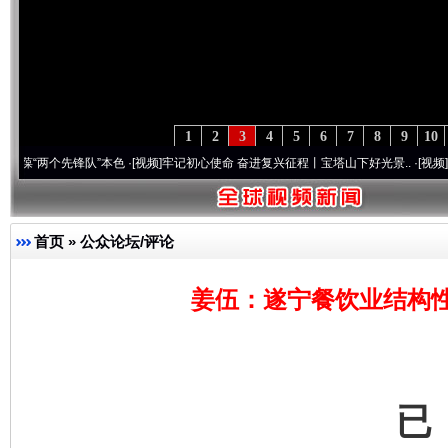
1
2
3
4
5
6
7
8
9
10
个先锋队”本色
·[视频]
牢记初心使命 奋进复兴征程丨宝塔山下好光景..
·[视频]
因党而生 
首页
»
公众论坛/评论
姜伍：遂宁餐饮业结构
完善运行机制助力责任有效落实
一纸欠条
已