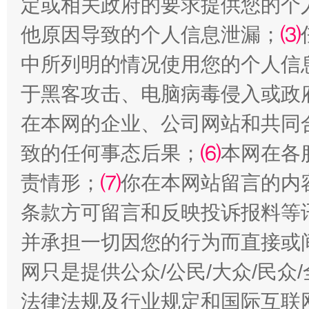
定或相关政府的要求提供您的个
他原因导致的个人信息泄漏；
⑶
受贿1.44亿！段成刚被判无期
从幼儿
中所列明的情况使用您的个人信
于黑客攻击、电脑病毒侵入或政
在本网的企业、公司网站和共同
致的任何事态后果；
⑹
本网在各
责情形；
⑺
你在本网站留言的内
条款方可留言和反映投诉报料等
并承担一切因您的行为而直接或
全民健身五年计划来了！等你上场
网只是提供公众/公民/大众/民
法律法规及行业规定和国际互联