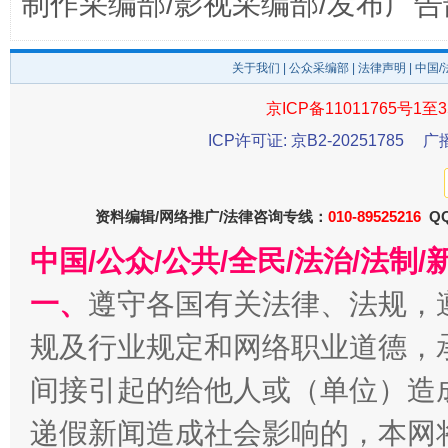
制作采编部/影视采编部/发布广告
关于我们
|
公众采编部
|
法律声明
| 中国
京ICP备11011765号1至3
ICP许可证: 京B2-20251785
广
千年窑火 生生不息
一
资料编辑/网络推广/法律咨询专线：
010-89525216
QQ
中国/公众/公共/全民/法治/法
一、
遵守各国有关法律、法规，
规及行业规定和网络职业道德，
间接引起的给他人或（单位）造
递假新闻造成社会影响的，本网
揭开“小金库”的免责幌子