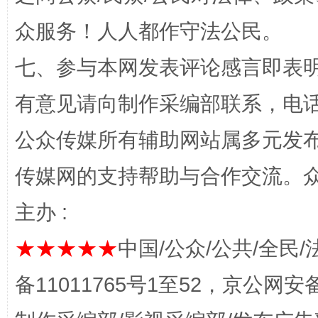
众服务！人人都作守法公民。
七、参与本网发表评论感言即表明
完善运行机制助力责任有效落实
一纸欠条
有意见请向制作采编部联系，电话：0
公众传媒所有辅助网站属多元发
传媒网的支持帮助与合作交流。
主办 :
★★★★★
中国/公众/公共/全民/
东山县通报“牛蛙产品抗生素超标问题”
法
备11011765号1至52，京公网安备：