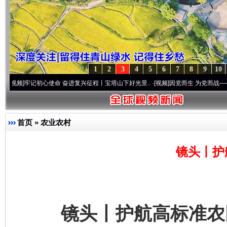
1
2
3
4
5
6
7
8
9
10
初心使命 奋进复兴征程丨宝塔山下好光景..
·[视频]
因党而生 为党而战——百年“纪”事⑧
首页
»
农业农村
镜头丨护
镜头丨护航高标准农