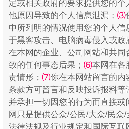
定或相关政府的要求提供您的个
他原因导致的个人信息泄漏；
⑶
全民健身五年计划来了！等你上场
中所列明的情况使用您的个人信
于黑客攻击、电脑病毒侵入或政
在本网的企业、公司网站和共同
致的任何事态后果；
⑹
本网在各
责情形；
⑺
你在本网站留言的内
条款方可留言和反映投诉报料等
阿坝州三大球赛在茂县开幕
规模最
并承担一切因您的行为而直接或
网只是提供公众/公民/大众/民
法律法规及行业规定和国际互联