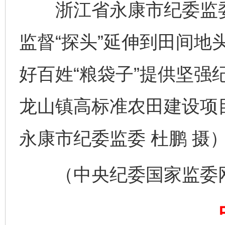
浙江省永康市纪委监委
监督“探头”延伸到田间地
完善运行机制助力责任有效落实
一纸欠条
好百姓“粮袋子”提供坚强
龙山镇高标准农田建设项
永康市纪委监委 杜鹏 摄
（中央纪委国家监委网站
东山县通报“牛蛙产品抗生素超标问题”
法