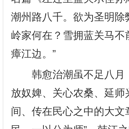
潮州路八千。欲为圣明除
岭家何在？雪拥蓝关马不
瘴江边。”
韩愈治潮虽不足八月，
放奴婢、关心农桑、延师
间、传在民心之中的大文