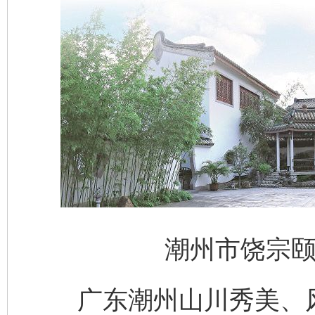
潮州市饶宗颐
广东潮州山川秀美、风