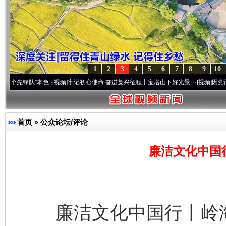
1
2
3
4
5
6
7
8
9
10
”本色
·[视频]
牢记初心使命 奋进复兴征程丨宝塔山下好光景..
·[视频]
因党而生 为党而战
首页
»
公众论坛/评论
廉洁文化中国
廉洁文化中国行丨岭海