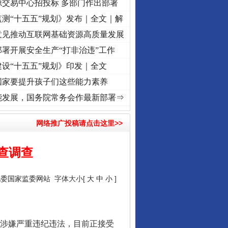
源交易中心招投标 多部门作出部署
测“十五五”规划》发布｜全文｜解
意见推动互联网基础资源高质量发展
署开展安全生产“打非治违”工作
设“十五五”规划》印发｜全文
国家要提升孩子们这些能力素养
.
·[视频]
牢记初心使命 奋进复兴征程丨“转折之城”激荡..
·[视频]
牢记初心使命 奋进复兴征
能发展，国务院常务会作最新部署⇒
网络推广投稿请点击这里>>
查调查
纪委国家监委网站
字体大小[
大
中
小
]
行业协会接连发公告
涉嫌严重违纪违法，目前正接受