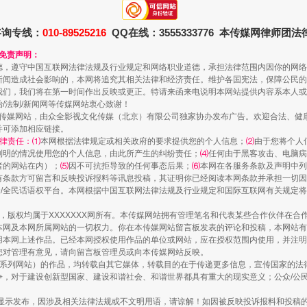
咨询专线：
010-89525216
QQ在线：3555333776 本传媒网律师团
和免责声明：
德，遵守中国互联网法律法规及行业规定和网络职业道德，承担法律范围内因你的网络
新闻造成社会影响的，本网将追究其相关法律和经济责任。维护各国宪法，保障公民的
我们，我们将在第一时间作出反映或更正。特请来函来电说明本网站提供内容系本人或
治/法制/新闻网等传媒网站衷心致谢！
规模最大的光氢储一体化项目
新闻网等传媒网站，由众全影视文化传媒（北京）有限公司独家协办发布广告。欢迎合法、
并可添加相应链接。
律责任：⑴
本网根据法律规定或相关政府的要求提供您的个人信息；
⑵
由于您将个人
列明的情况使用您的个人信息，由此所产生的纠纷责任；
⑷
任何由于黑客攻击、电脑病
者的网站在内）；
⑸
因不可抗拒导致的任何事态后果；
⑹
本网在各服务条款及声明中列
有条款方可留言和反映投诉报料等讯息投稿，其证明你已经阅读本网条款并承担一切因
民众/全民话语权平台。本网根据中国互联网法律法规及行业规定和国际互联网有关规定
作品，版权均属于XXXXXXX网所有。本传媒网站拥有管理笔名和代表某些合作伙伴在
本网及本网所属网站的一切权力。你在本传媒网站留言板发表的评论和投稿，本网站有
本网上述作品。已经本网授权使用作品的单位或网站，应在授权范围内使用，并注明“来
您对管理有意见，请向留言板管理员或向本传媒网站反映。
本传媒系列网站）的作品，均转载自其它媒体，转载目的在于传递更多信息，宣传国家的
，对于建设创新型国家、建设和谐社会、和谐世界都具有重大的现实意义；公众/公民/
镜头丨大暑三秋近
显示发布，因涉及相关法律法规或不文明用语，请谅解！如因被反映投诉报料和投稿