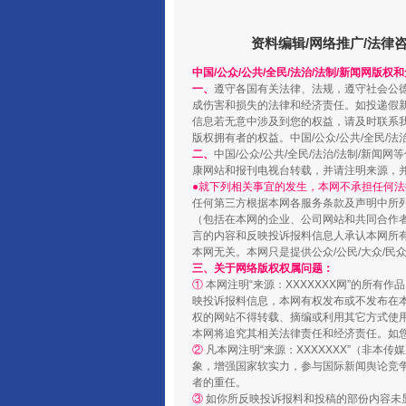
资料编辑/网络推广/法律
中国/公众/公共/全民/法治/法制/新闻网版权
一、
遵守各国有关法律、法规，遵守社会公
成伤害和损失的法律和经济责任。如投递假
信息若无意中涉及到您的权益，请及时联系
版权拥有者的权益。中国/公众/公共/全民/法
阿坝州三大球赛在茂县开幕
二、
中国/公众/公共/全民/法治/法制/
康网站和报刊电视台转载，并请注明来源，
●就下列相关事宜的发生，本网不承担任何法
任何第三方根据本网各服务条款及声明中所
（包括在本网的企业、公司网站和共同合作
言的内容和反映投诉报料信息人承认本网所
本网无关。本网只是提供公众/公民/大众/
三、关于网络版权权属问题：
①
本网注明“来源：XXXXXXX网”的所有
映投诉报料信息，本网有权发布或不发布在
权的网站不得转载、摘编或利用其它方式使用
本网将追究其相关法律责任和经济责任。如
②
凡本网注明“来源：XXXXXXX”（非
象，增强国家软实力，参与国际新闻舆论竞争
者的重任。
国家大学科技园优化重塑工作
③
如你所反映投诉报料和投稿的部份内容未