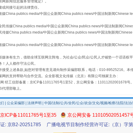
联网新闻信息服务管理规定
》。
接或间接引起的法律责任。
publics media/中国公众新闻China publics news/中国法制新闻Chinese l
从幼儿园到大学，有这些资助
a publics media/中国公众新闻China publics news/中国法制新闻Chinese
 publics media/中国公众新闻China publics news/中国法制新闻Chinese 
publics media/中国公众新闻China publics news/中国法制新闻Chinese l
媒体有生力，借助全球互联网主阵地，为社会/公众/民众/公民人才铺垫一个话语权平
务！人人都作守法公民。
接受上述条款,如您对管理有意见请向制作采编部联系，电话：010-89525216。
媒网的支持帮助与合作交流。众全影视文化传媒（北京）有限公司独家主办 :
网 经工信部备案：京ICP备11011765号1至52，京公网安备：11011202001678号
部/代理部敬上。
场
事关残疾人未来5年
我们
|
公众采编部
|
法律声明
| 中国/法制/公共/全民/公众/农业/文化/视频/检察/法院/法治
京ICP备11011765号1至35
京公网安备 11010502051457
证: 京B2-20251785
广播电视节目制作经营许可证:（京）字第3