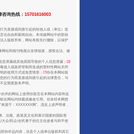
法律咨询热线：
15701616003
行为直接或间接引起的给他人或（单位）造
言论自由和新闻自由。本传媒网站中的部份
法人版权所有，网站有权先行撤除，以保护
走走走！国家喊你健身啦
健康网站和报刊电视台友情链接，授权合法、健
信息泄漏或其他原因导致的个人信息泄漏；
⑶
毒侵入或政府管制而造成的暂时性网站关闭
明的使用方式或免责情形；
⑺
你在本网站留
您的行为而直接或间接引起的法律责任，与
将不定期更新本声明。
合作伙伴的网站上使用你留言在本网站内容和反
权在网站内转载或修改引用。但未经本网授
源于：XXXXXXX网”。违反上述声明者，
法律、法规、政策及文化和展示国家的国际形
大众/民众/全民勇于担任文化使者与和平使
山西：不断增强治理腐败综合效能
的部份作品内容，涉及个人或单位版权和其它