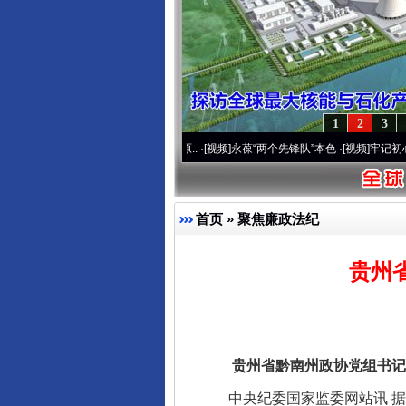
1
2
3
运营20周年 深刻改变雪域高原..
·[视频]
永葆“两个先锋队”本色
·[视频]
牢记初心使命 
首页
»
聚焦廉政法纪
贵州
完善运行机制助力责任有效落
贵州省黔南州政协党组书记、
中央纪委国家监委网站讯 据