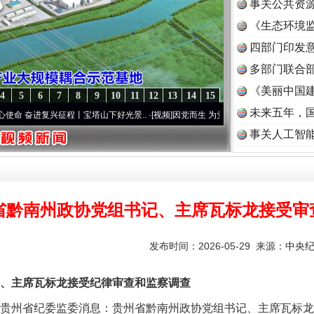
事关公共资
《生态环境监
读
四部门印发
多部门联合部
《美丽中国建
4
5
6
7
8
9
10
11
12
13
14
15
未来五年，
奋进复兴征程丨宝塔山下好光景..
·[视频]
因党而生 为党而战——百年“纪”事⑧加强纪律.
事关人工智
省黔南州政协党组书记、主席瓦标龙接受审
发布时间：2026-05-29 来源：
中央
实
一纸欠条伤亲情 巡回调解促和解..
主席瓦标龙接受纪律审查和监察调查
贵州省纪委监委消息：贵州省黔南州政协党组书记、主席瓦标龙