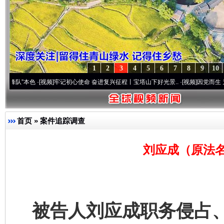
1
2
3
4
5
6
7
8
9
10
本色
·[视频]
牢记初心使命 奋进复兴征程丨宝塔山下好光景..
·[视频]
因党而生 为党而战—
首页
»
案件追踪调查
刘应成（原法名
被告人刘应成职务侵占