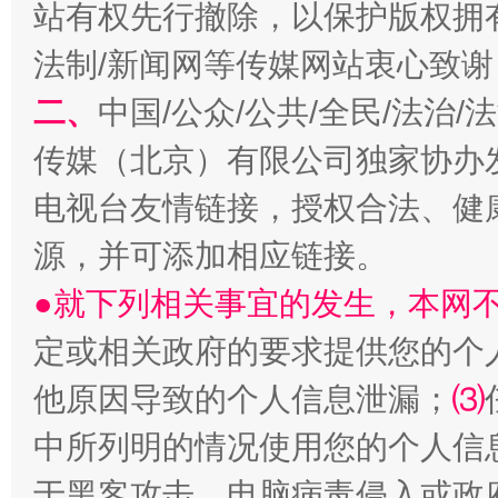
站有权先行撤除，以保护版权拥有者
揭开“小金库”的免责幌子
法制/新闻网等传媒网站衷心致谢
二、
中国/公众/公共/全民/法治
传媒（北京）有限公司独家协办
电视台友情链接，授权合法、健
源，并可添加相应链接。
●就下列相关事宜的发生，本网
受贿1.44亿！段成刚被判无期
从幼儿
定或相关政府的要求提供您的个
他原因导致的个人信息泄漏；
⑶
中所列明的情况使用您的个人信
于黑客攻击、电脑病毒侵入或政