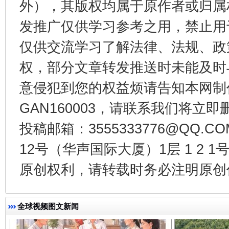
外），其版权均属于原作者或归属
发推广仅供学习参考之用，禁止用
仅供交流学习了解法律、法规、政
权，部分文章转发推送时未能及时
意侵犯到您的权益烦请告知本网制作采编
千年窑火 生生不息
一
GAN160003，请联系我们将立即删
投稿邮箱：3555333776@QQ
12号（华声国际大厦）1层 1 2
原创权利，请转载时务必注明原创作
全球视频图文新闻
揭开“小金库”的免责幌子