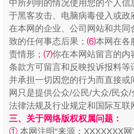
中所列明的情况使用您的个人信
全民健身五年计划来了！等你上场
于黑客攻击、电脑病毒侵入或政
在本网的企业、公司网站和共同
致的任何事态后果；
⑹
本网在各
责情形；
⑺
你在本网站留言的内
条款方可留言和反映投诉报料等
并承担一切因您的行为而直接或
阿坝州三大球赛在茂县开幕
规模最
网只是提供公众/公民/大众/民
法律法规及行业规定和国际互联
三、关于网络版权权属问题：
①
本网注明“来源：XXXXXXX网