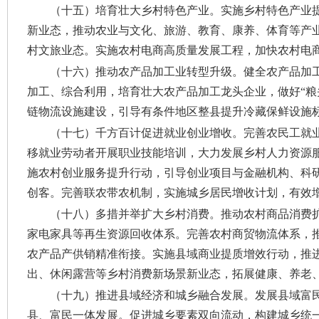
（十五）培育壮大乡村特色产业。
实施乡村特色产业
新业态，推动农业与文化、旅游、教育、康养、体育等产业
村文旅业态。实施农村电商高质量发展工程，加快农村电商
（十六）推动农产品加工业转型升级。
健全农产品加
加工、综合利用，培育壮大农产品加工龙头企业，做好“粮头
链物流设施建设，引导有条件地区整县提升冷藏保鲜设施
（十七）千方百计促进就业创业增收。
完善农民工就
移就业劳动者开展职业技能培训，大力发展乡村人力资源
施农村创业服务提升行动，引导创业项目与金融机构、科
创客。完善联农带农机制，实施城乡居民增收计划，有效
（十八）多措并举扩大乡村消费。
推动农村商品消费
家电家具等再生资源回收体系。完善农村商贸物流体系，
农产品产供销精准衔接。实施县域商业提质增效行动，推进
出、休闲露营等乡村消费新场景新业态，拓展健康、养老
（十九）推进县域经济和城乡融合发展。
发展县域富
县、富民一体发展。促进城乡要素双向流动，构建城乡统