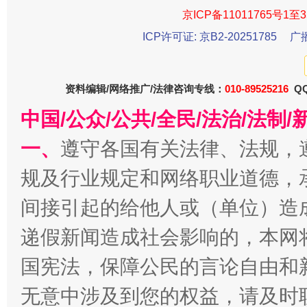
京ICP备11011765号1至3
ICP许可证: 京B2-20251785
广
资料编辑/网络推广/法律咨询专线：
010-89525216
QQ
千年窑火 生生不息
一
中国/公众/公共/全民/法治/法
一、
遵守各国有关法律、法规，
规及行业规定和网络职业道德，
间接引起的给他人或（单位）造
递假新闻造成社会影响的，本网
国宪法，保障公民的言论自由和
揭开“小金库”的免责幌子
无意中涉及到您的权益，请及时