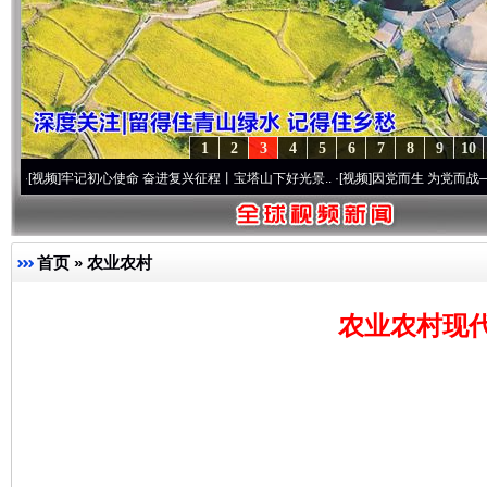
1
2
3
4
5
6
7
8
9
10
牢记初心使命 奋进复兴征程丨宝塔山下好光景..
·[视频]
因党而生 为党而战——百年“纪”
首页
»
农业农村
农业农村现代