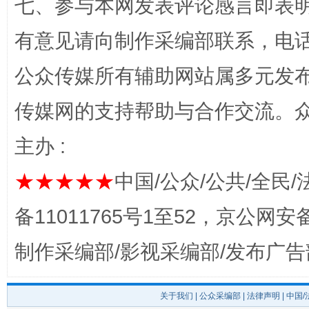
七、参与本网发表评论感言即表明
有意见请向制作采编部联系，电话：0
完善运行机制助力责任有效落实
一纸欠条
公众传媒所有辅助网站属多元发
传媒网的支持帮助与合作交流。
主办 :
★★★★★
中国/公众/公共/全民/
备11011765号1至52，京公网安备：
东山县通报“牛蛙产品抗生素超标问题”
法
制作采编部/影视采编部/发布广告
关于我们
|
公众采编部
|
法律声明
| 中国