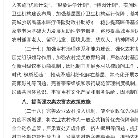
入实施“优师计划”、“银龄讲学计划”、“特岗计划”。实
卫生机构建设布局，加强基层医疗卫生机构运行保障，基
高城乡居民基本医疗保险财政补助标准，稳步提高医保基
家养老为基础大力发展互助性养老服务。逐步提高城乡居
农村孤寡老人、留守儿童、困境儿童、残疾人、精神障碍
（二十七）加强乡村治理体系和能力建设。
强化农村
层党组织领导作用，加强农村党员教育培训，严格农村基
创新村级议事协商机制，因地制宜开展乡村法律顾问工作
时代“枫桥经验”，推动矛盾纠纷化解在基层。常态化开展
高额彩礼等问题。完善宗亲组织和宗祠规范管理制度机制
民族共同体意识。丰富乡村文化产品和服务供给，因地制
八、提高强农惠农富农政策效能
（二十八）完善农业农村投入机制。
健全财政优先保
力度不断增强。将农业农村作为一般公共预算优先保障领
金全链条监管，严肃查处弄虚作假、挤占挪用等问题，提
村中长期贷款投放力度，发展农村数字普惠金融，推动农