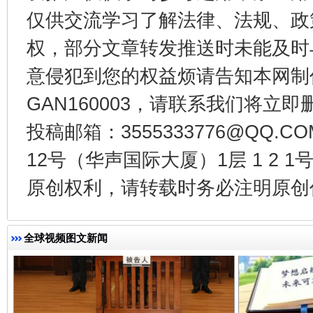
仅供交流学习了解法律、法规、政
权，部分文章转发推送时未能及时
意侵犯到您的权益烦请告知本网制作采编
揭开“小金库”的免责幌子
GAN160003，请联系我们将立即删
投稿邮箱：3555333776@QQ
12号（华声国际大厦）1层 1 2
原创权利，请转载时务必注明原创作
全球视频图文新闻
受贿1.44亿！段成刚被判无期
从幼儿