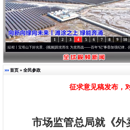
1
2
3
4
5
6
7
8
9
10
丨宝塔山下好光景..
·[视频]
因党而生 为党而战——百年“纪”事⑧加强纪律..
·[视频]
牢记
首页
»
全民参政
征求意见稿发布，对
市场监管总局就《外卖