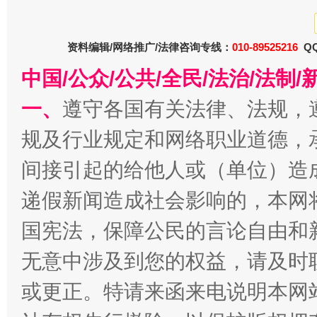
资料编辑/网络推广/法律咨询专线：
010-89525216
QQ
揭开“小金库”的免责幌子
中国/公众/公共/全民/法治/法
一、
遵守各国有关法律、法规，
规及行业规定和网络职业道德，
间接引起的给他人或（单位）造
递假新闻造成社会影响的，本网
国宪法，保障公民的言论自由和
受贿1.44亿！段成刚被判无期
从幼儿
无意中涉及到您的权益，请及时
或更正。特请来函来电说明本网