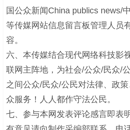
国公众新闻China publics news/中
等传媒网站信息留言板管理人员
容。
完善运行机制助力责任有效落实
一纸欠条
六、本传媒结合现代网络科技影
联网主阵地，为社会/公众/民众
之间公众/民众/公民对法律、政
众服务！人人都作守法公民。
七、参与本网发表评论感言即表明
东山县通报“牛蛙产品抗生素超标问题”
法
有意见请向制作采编部联系，电话：0