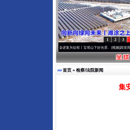
1
2
3
色
·[视频]
牢记初心使命 奋进复兴征程丨宝塔山下好光景..
·[视频]
因党而生 为党而战——
首页
»
检察/法院新闻
集