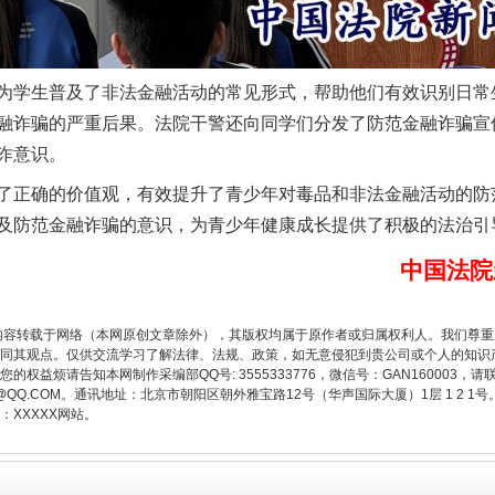
学生普及了非法金融活动的常见形式，帮助他们有效识别日常
融诈骗的严重后果。法院干警还向同学们分发了防范金融诈骗宣
诈意识。
正确的价值观，有效提升了青少年对毒品和非法金融活动的防
及防范金融诈骗的意识，为青少年健康成长提供了积极的法治引
以产业富民促振兴
中国法院
内容转载于网络（本网原创文章除外），其版权均属于原作者或归属权利人。我们尊
同其观点。仅供交流学习了解法律、法规、政策，如无意侵犯到贵公司或个人的知识
权益烦请告知本网制作采编部QQ号: 3555333776，微信号：GAN160003，请
3776@QQ.COM。通讯地址：北京市朝阳区朝外雅宝路12号（华声国际大厦）1层 1 
XXXXX网站。