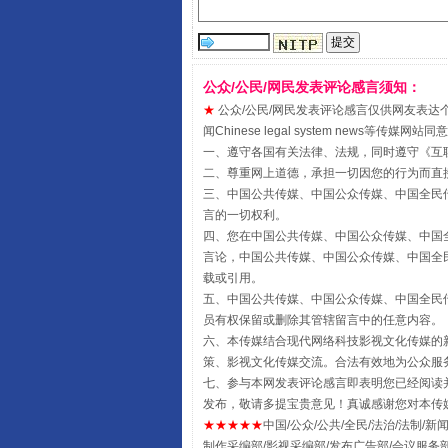
公众/公民/网民发表评论感言须知：
★
公众/公民/网民发表评论感言仅供网友表达个人看法
阿坝州三大球赛在茂县开幕
闻Chinese legal system new
一、遵守各国有关法律、法规，同时遵守《
互
二、尊重网上道德，承担一切因您的行为而直
三、中国公共传媒、中国公众传媒、中国全民传媒China 
言的一切权利。
四、您在中国公共传媒、中国公众传媒、中国全民传媒Chin
言论，中国公共传媒、中国公众传媒、中国全民传媒China
载或引用。
五、中国公共传媒、中国公众传媒、中国全民传媒China 
员有权保留或删除其管辖留言中的任意内容。
六、本传媒结合现代网络科技影视文化传媒的新
策、影视文化传媒交流。合法有效地为公众服
七、参与本网发表评论感言即表明您已经阅读并
国家大学科技园优化重塑工作
发布，敬请多提宝贵意见！真诚感谢您对本传
★★★★★
中国/公众/公共/全民/法治/法制/新闻
制作采编部/影视采编部/发布广告部/会议服务