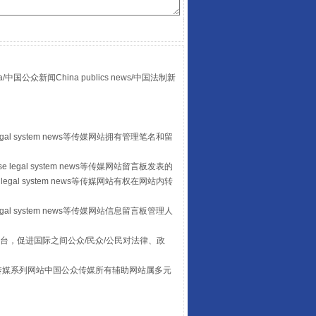
众新闻China publics news/中国法制新
走走走！国家喊你健身啦
egal system news等传媒网站拥有管理笔名和留
 legal system news等传媒网站留言板发表的
legal system news等传媒网站有权在网站内转
egal system news等传媒网站信息留言板管理人
台，促进国际之间公众/民众/公民对法律、政
本传媒系列网站中国公众传媒所有辅助网站属多元
山西：不断增强治理腐败综合效能
。