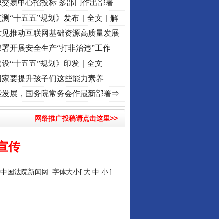
源交易中心招投标 多部门作出部署
测“十五五”规划》发布｜全文｜解
意见推动互联网基础资源高质量发展
署开展安全生产“打非治违”工作
设“十五五”规划》印发｜全文
国家要提升孩子们这些能力素养
牢记初心使命 奋进复兴征程丨红船起航处 潮起..
·[视频]
一首歌的时间，读懂乐至的“诗
能发展，国务院常务会作最新部署⇒
网络推广投稿请点击这里>>
宣传
：
中国法院新闻网
字体大小[
大
中
小
]