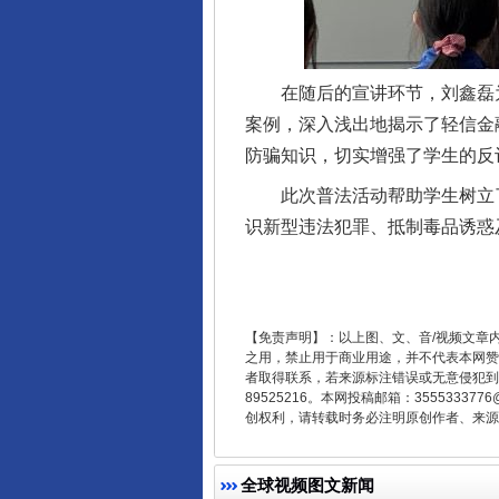
在随后的宣讲环节，刘鑫磊为
案例，深入浅出地揭示了轻信金
防骗知识，切实增强了学生的反
此次普法活动帮助学生树立了
识新型违法犯罪、抵制毒品诱惑
揭开“小金库”的免责幌子
【免责声明】：以上图、文、音/视频文章
之用，禁止用于商业用途，并不代表本网赞
者取得联系，若来源标注错误或无意侵犯到您的
89525216。本网投稿邮箱：355533
创权利，请转载时务必注明原创作者、来源：
全球视频图文新闻