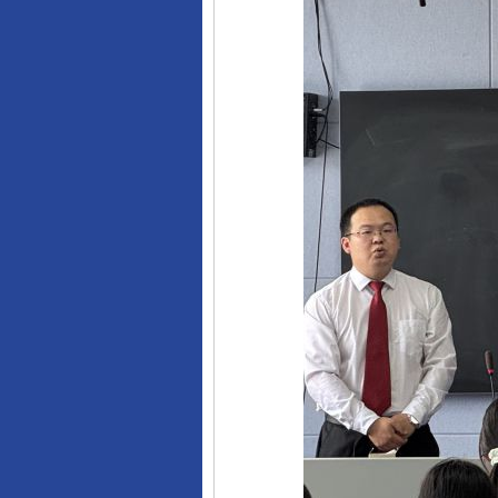
东山县通报“牛蛙产品抗生素超标问
千年窑火 生生不息