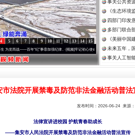
事关公共资
《生态环境监
读
四部门印发
多部门联合部
《美丽中国建
4
5
6
7
8
9
10
11
12
13
14
15
未来五年，
百年“纪”事⑧加强纪律..
·[视频]
牢记初心使命 奋进复兴征程丨“转折之城”激荡..
·[视频]
事关人工智
安市法院开展禁毒及防范非法金融活动普法
发布时间：2026-06-24 来源
法律宣讲进校园 护航青春助成长
——集安市人民法院开展禁毒及防范非法金融活动普法宣传