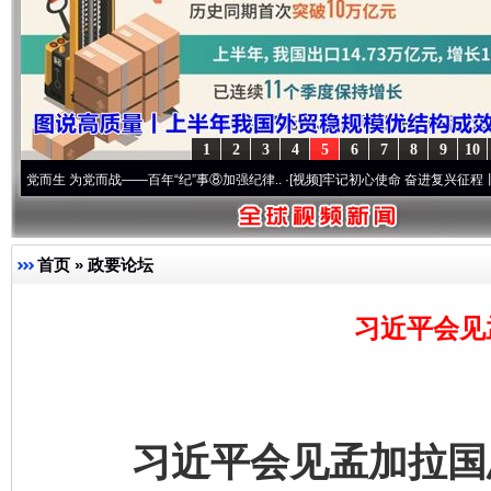
1
2
3
4
5
6
7
8
9
10
 为党而战——百年“纪”事⑧加强纪律..
·[视频]
牢记初心使命 奋进复兴征程丨“转折之城”激
首页
»
政要论坛
习近平会见
习近平会见孟加拉国