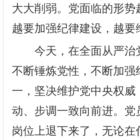
大大削弱。党面临的形势
越要加强纪律建设，越要
今天，在全面从严治党
不断锤炼党性，不断加强
一，坚决维护党中央权威
动、步调一致向前进。党
岗位上退下来了，无论在