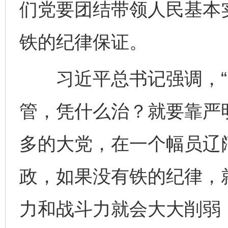
们党要团结带领人民基本
铁的纪律保证。
习近平总书记强调，“
管，凭什么治？就要靠严
多的大党，在一个幅员辽
政，如果没有铁的纪律，
力和战斗力就会大大削弱