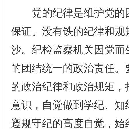
党的纪律是维护党的团
保证。没有铁的纪律和规
沙。纪检监察机关因党而
的团结统一的政治责任。
的政治纪律和政治规矩，
完善运行机制助力责任有效落实
一纸欠条
意识，自觉做到学纪、知
遵规守纪的高度自觉，始