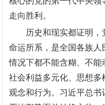
核心的党的第一代中央领
走向胜利。
历史和现实都证明，党
命运所系，是全国各族人
情况下都不能含糊、不能
社会利益多元化、思想多
观念和行为。习近平总书