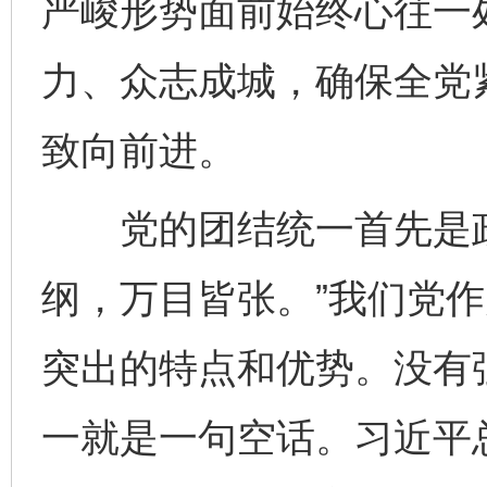
严峻形势面前始终心往一
力、众志成城，确保全党
致向前进。
党的团结统一首先是政
纲，万目皆张。”我们党
突出的特点和优势。没有
一就是一句空话。习近平