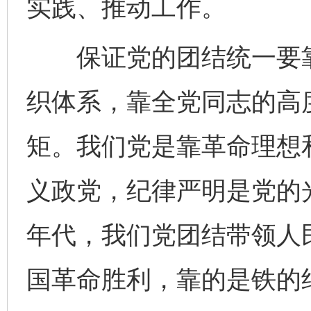
实践、推动工作。
保证党的团结统一要靠
织体系，靠全党同志的高
矩。我们党是靠革命理想
义政党，纪律严明是党的
年代，我们党团结带领人
国革命胜利，靠的是铁的