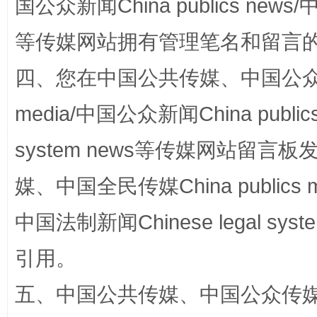
国公众新闻China publics news/中
等传媒网站拥有管理笔名和留言
四、您在中国公共传媒、中国公众传媒、
media/中国公众新闻China public
扯下公款旅游的“隐身衣”
如何以同
system news等传媒网站留
媒、中国全民传媒China publics me
中国法制新闻Chinese legal 
引用。
五、中国公共传媒、中国公众传媒、中国全