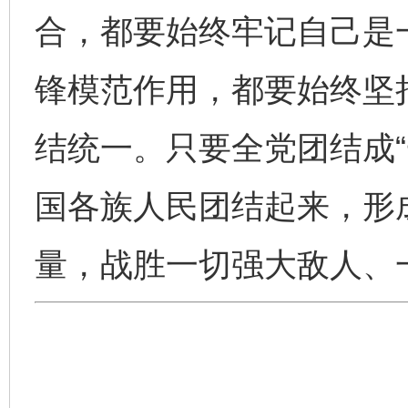
合，都要始终牢记自己是
锋模范作用，都要始终坚
结统一。只要全党团结成“
国各族人民团结起来，形
量，战胜一切强大敌人、