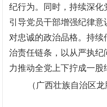
纪行为。同时，持续深化
引导党员干部增强纪律意
对忠诚的政治品格。持续
治责任链条，以从严执纪
力推动全党上下拧成一股
（广西壮族自治区龙胜