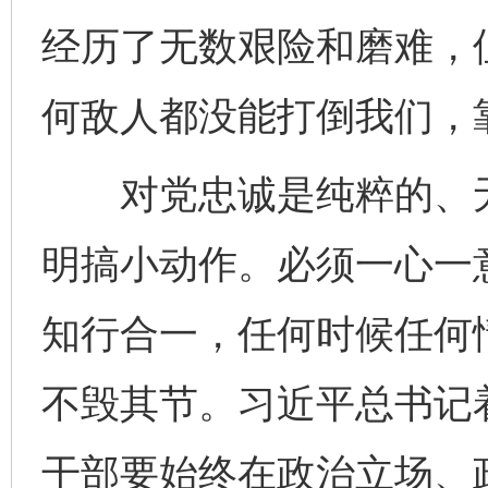
经历了无数艰险和磨难，
何敌人都没能打倒我们，
对党忠诚是纯粹的、无
明搞小动作。必须一心一
知行合一，任何时候任何
不毁其节。习近平总书记
干部要始终在政治立场、