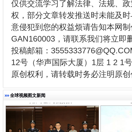
仅供交流学习了解法律、法规、政
权，部分文章转发推送时未能及时
意侵犯到您的权益烦请告知本网制作采编
GAN160003，请联系我们将立即删
投稿邮箱：3555333776@QQ
12号（华声国际大厦）1层 1 2
揭开“小金库”的免责幌子
原创权利，请转载时务必注明原创作
全球视频图文新闻