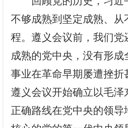
回顾党的历史，习近平
不够成熟到坚定成熟、从
程。遵义会议前，我们党
成熟的党中央，没有形成
事业在革命早期屡遭挫折
遵义会议开始确立以毛泽
正确路线在党中央的领导