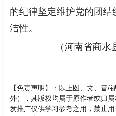
的纪律坚定维护党的团结
洁性。
东山县通报“牛蛙产品抗生素超标问题”
法
（河南省商水县委
【免责声明】：以上图、文、音/
外），其版权均属于原作者或归属
千年窑火 生生不息
一
发推广仅供学习参考之用，禁止用