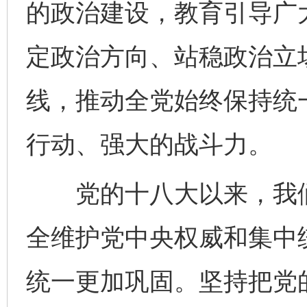
的政治建设，教育引导广
定政治方向、站稳政治立
线，推动全党始终保持统
行动、强大的战斗力。
党的十八大以来，我们
全维护党中央权威和集中
统一更加巩固。坚持把党