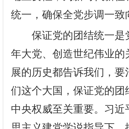
统一，确保全党步调一致
保证党的团结统一是党
年大党、创造世纪伟业的
展的历史都告诉我们，要
们这个大国，保证党的团
中央权威至关重要。习近
思主义建党学说指导下、