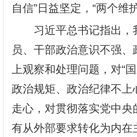
自信”日益坚定，“两个维
习近平总书记指出，我
员、干部政治意识不强、
上观察和处理问题，对“国
政治规矩、政治纪律不上
走心，对贯彻落实党中央
有从外部要求转化为内在