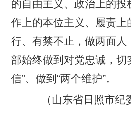
的自由主义、政治上的投
作上的本位主义、履责上
行、有禁不止，做两面人
部始终做到对党忠诚，切实
信”、做到“两个维护”。
（山东省日照市纪委