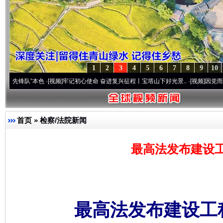
1
2
3
4
5
6
7
8
9
10
”本色
·[视频]
牢记初心使命 奋进复兴征程丨宝塔山下好光景..
·[视频]
因党而生 为党而战
首页
»
检察/法院新闻
最高法发布建设
最高法发布建设工