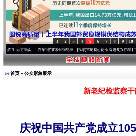
1
2
3
4
5
6
7
8
9
10
党而战——百年“纪”事⑧加强纪律..
·[视频]
牢记初心使命 奋进复兴征程丨“转折之城”激荡
首页
»
公众形象展示
新老纪检监察干
庆祝中国共产党成立10