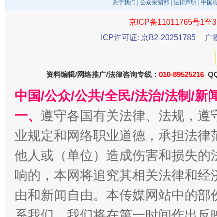
关于我们
|
公众采编部
|
法律声明
| 中国
京ICP备11011765号1至3
ICP许可证: 京B2-20251785
广
东山县通报“牛蛙产品抗生素超标问题”
法
资料编辑/网络推广/法律咨询专线：
010-89525216
QQ
中国/公众/公共/全民/法治/法制/
一、
遵守各国有关法律、法规，遵
业规定和网络职业道德，承担法律
他人或（单位）造成伤害和损失的
响的，本网将追究其相关法律和经
千年窑火 生生不息
一
由和新闻自由。本传媒网站中的部
系我们，我们将在第一时间作出反