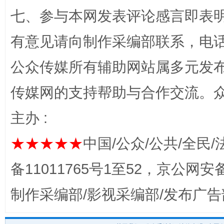
七、参与本网发表评论感言即表明
“蜀中异人”王建安的艺术幻境
有意见请向制作采编部联系，电话：0
公众传媒所有辅助网站属多元发
传媒网的支持帮助与合作交流。
主办 :
★★★★★
中国/公众/公共/全民/
完善运行机制助力责任有效落实
一纸欠条
备11011765号1至52，京公网安备：
制作采编部/影视采编部/发布广告