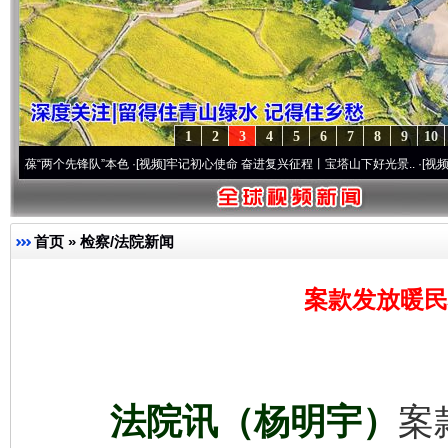
1
2
3
4
5
6
7
8
9
10
个先锋队”本色
·[视频]
牢记初心使命 奋进复兴征程丨宝塔山下好光景..
·[视频]
因党而生 
首页
»
检察/法院新闻
案款发放暖民
法院讯（杨明宇）
案