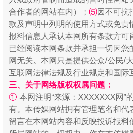
受贿1.44亿！段成刚被判无期
从幼儿
合作者的网站在内）；
⑸
因不可抗
款及声明中列明的使用方式或免责
报料信息人承认本网所有条款方可
已经阅读本网条款并承担一切因您
网无关。本网只是提供公众/公民/
互联网法律法规及行业规定和国际
三、关于网络版权权属问题：
全民健身五年计划来了！等你上场
①
本网注明“来源：XXXXXXX网”
有。本传媒网站拥有管理笔名和代
留言在本网站内容和反映投诉报料