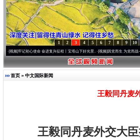
1
2
3
4
5
6
7
8
9
10
记初心使命 奋进复兴征程丨宝塔山下好光景..
·[视频]
因党而生 为党而战——百年“纪”事
首页
»
中文国际新闻
王毅同丹麦
王毅同丹麦外交大臣