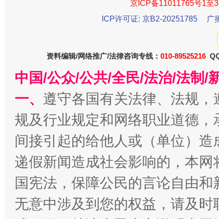
京ICP备11011765号1至3
ICP许可证: 京B2-20251785
广
千年窑火 生生不息
一
资料编辑/网络推广/法律咨询专线：
010-89525216
QQ
中国/公众/公共/全民/法治/法
一、
遵守各国有关法律、法规，
规及行业规定和网络职业道德，
间接引起的给他人或（单位）造
递假新闻造成社会影响的，本网
国宪法，保障公民的言论自由和
揭开“小金库”的免责幌子
无意中涉及到您的权益，请及时