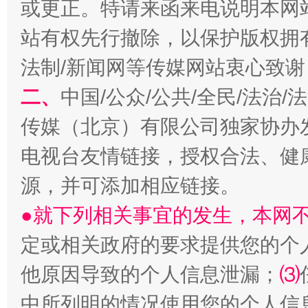
或更正。特请来函来电说明本网
站有权先行撤除，以保护版权拥有者
法制/新闻网等传媒网站衷心致谢
二、
中国/公众/公共/全民/法治
传媒（北京）有限公司独家协办
受贿1.44亿！段成刚被判无期
从幼儿
电视台友情链接，授权合法、健
源，并可添加相应链接。
●就下列相关事宜的发生，本网
定或相关政府的要求提供您的个
他原因导致的个人信息泄漏；
⑶
中所列明的情况使用您的个人信