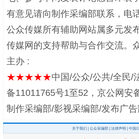
完善运行机制助力责任有效落实
一纸欠条
有意见请向制作采编部联系，电话：0
公众传媒所有辅助网站属多元发
传媒网的支持帮助与合作交流。
主办 :
★★★★★
中国/公众/公共/全民/
东山县通报“牛蛙产品抗生素超标问题”
法
备11011765号1至52，京公网安备：
制作采编部/影视采编部/发布广告
关于我们
|
公众采编部
|
法律声明
| 中国