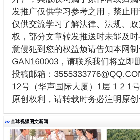
发推广仅供学习参考之用，禁止用
仅供交流学习了解法律、法规、政
权，部分文章转发推送时未能及时
千年窑火 生生不息
一
意侵犯到您的权益烦请告知本网制作采编
GAN160003，请联系我们将立即删
投稿邮箱：3555333776@QQ
12号（华声国际大厦）1层 1 2
原创权利，请转载时务必注明原创作
全球视频图文新闻
揭开“小金库”的免责幌子