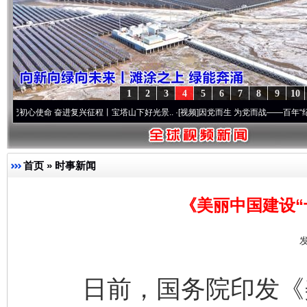
1
2
3
4
5
6
7
8
9
10
命 奋进复兴征程丨宝塔山下好光景..
·[视频]
因党而生 为党而战——百年“纪”事⑧加强纪
首页
»
时事新闻
《美丽中国建设“
发
日前，国务院印发《美