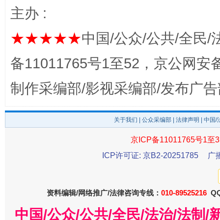
主办 :
★★★★★
中国/公众/公共/全民/
备11011765号1至52，京公网安备：
制作采编部/影视采编部/发布广告
东山县通报“牛蛙产品抗生素超标问题”
法
关于我们
|
公众采编部
|
法律声明
| 中国
京ICP备11011765号1至3
ICP许可证: 京B2-20251785
广
资料编辑/网络推广/法律咨询专线：
010-89525216
QQ
中国/公众/公共/全民/法治/法
千年窑火 生生不息
一