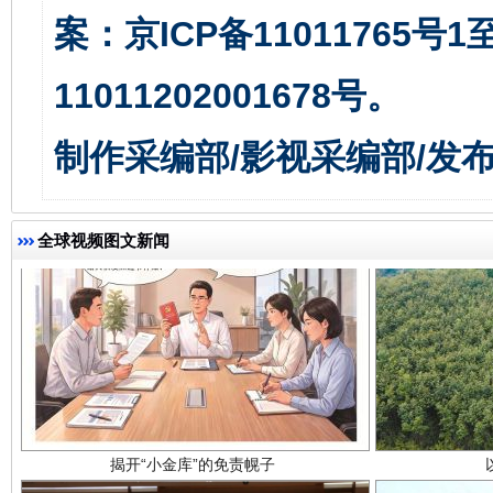
案：京ICP备11011765号
千年窑火 生生不息
一
11011202001678号。
制作采编部/影视采编部/发
全球视频图文新闻
揭开“小金库”的免责幌子