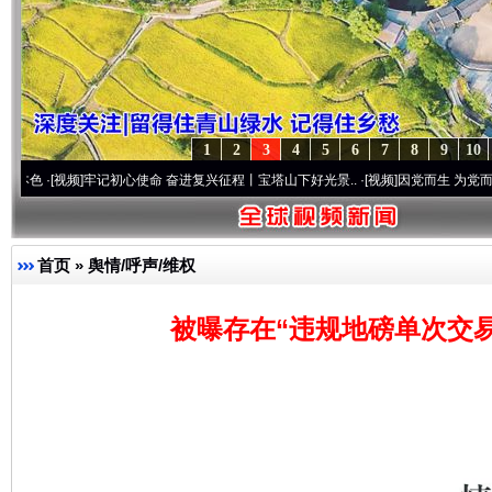
1
2
3
4
5
6
7
8
9
10
频]
牢记初心使命 奋进复兴征程丨宝塔山下好光景..
·[视频]
因党而生 为党而战——百年“
首页
»
舆情/呼声/维权
被曝存在“违规地磅单次交