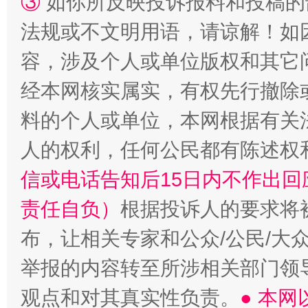
③
如你所反映投诉报料和投稿的
法规或不文明用语，请谅解！如
“蜀中异人”王建安的艺术幻境
容，涉及个人或单位版权和其它
经本网核实属实，有权先行撤除
料的个人或单位，本网根据有关
人的权利，任何公民都有陈述权
信或电话告知后15日内不作出
责任自负）
根据投诉人的要求将
布，让相关专家和公众/公民/大
举报的内容转至所涉相关部门领
观点和对其真实性负责。
● 本