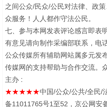
之间公众/民众/公民对法律、政
众服务！人人都作守法公民。
七、参与本网发表评论感言即表明
有意见请向制作采编部联系，电话：0
一纸欠条伤亲情 巡回调解促和解..
行
公众传媒所有辅助网站属多元发
传媒网的支持帮助与合作交流。
主办 :
★★★★★
中国/公众/公共/全民/
备11011765号1至52，京公网安备：