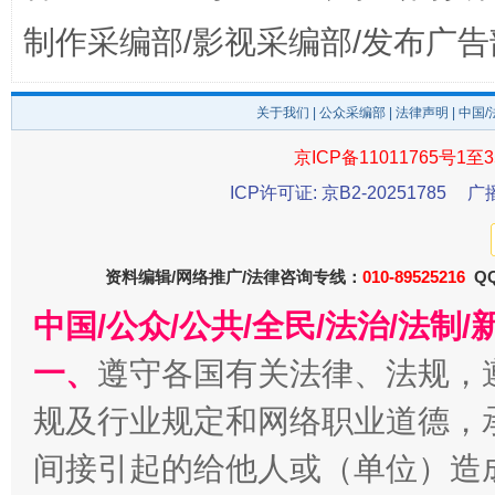
制作采编部/影视采编部/发布广告
法徽映军营 权益有保障
让
关于我们
|
公众采编部
|
法律声明
| 中国
京ICP备11011765号1至3
ICP许可证: 京B2-20251785
广
资料编辑/网络推广/法律咨询专线：
010-89525216
QQ
中国/公众/公共/全民/法治/法
一批国家标准开始实施
从
一、
遵守各国有关法律、法规，
规及行业规定和网络职业道德，
间接引起的给他人或（单位）造