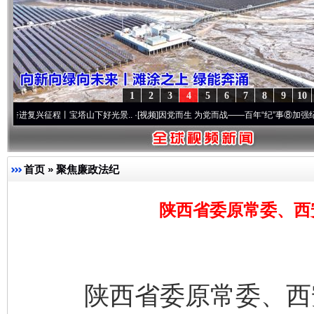
1
2
3
4
5
6
7
8
9
10
兴征程丨宝塔山下好光景..
·[视频]
因党而生 为党而战——百年“纪”事⑧加强纪律..
·[视频
首页
»
聚焦廉政法纪
陕西省委原常委、西
陕西省委原常委、西安