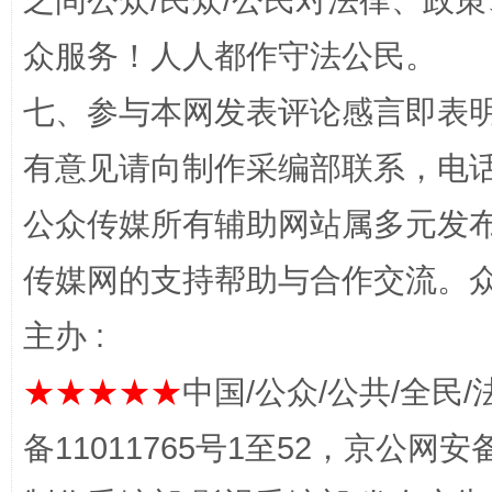
之间公众/民众/公民对法律、政
众服务！人人都作守法公民。
七、参与本网发表评论感言即表明
有意见请向制作采编部联系，电话：0
公众传媒所有辅助网站属多元发
完善运行机制助力责任有效落实
传媒网的支持帮助与合作交流。
主办 :
★★★★★
中国/公众/公共/全民/
备11011765号1至52，京公网安备：