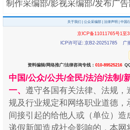
制作采编部/影视采编部/发布广告
公平竞争审查“十大案例”出炉！
一纸欠条
关于我们
|
公众采编部
|
法律声明
| 中国
京ICP备11011765号1至3
ICP许可证: 京B2-20251785
广
资料编辑/网络推广/法律咨询专线：
010-89525216
QQ
中国/公众/公共/全民/法治/法
一、
遵守各国有关法律、法规，
东山县通报“牛蛙产品抗生素超标问题”
法
规及行业规定和网络职业道德，
间接引起的给他人或（单位）造
递假新闻造成社会影响的，本网