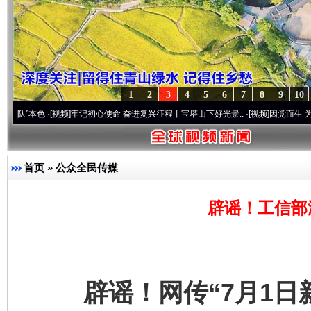
1
2
3
4
5
6
7
8
9
10
色
·[视频]
牢记初心使命 奋进复兴征程丨宝塔山下好光景..
·[视频]
因党而生 为党而战——
首页
»
公众全民传媒
辟谣！工信部
辟谣！网传“7月1日