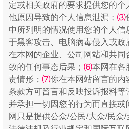
定或相关政府的要求提供您的个
他原因导致的个人信息泄漏；
⑶
中所列明的情况使用您的个人信
于黑客攻击、电脑病毒侵入或政
在本网的企业、公司网站和共同
受贿1.44亿！段成刚被判无期
从幼儿
致的任何事态后果；
⑹
本网在各
责情形；
⑺
你在本网站留言的内
条款方可留言和反映投诉报料等
并承担一切因您的行为而直接或
网只是提供公众/公民/大众/民
法律法规及行业规定和国际互联