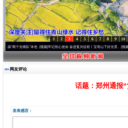
1
2
3
4
5
6
7
8
9
10
两个先锋队”本色
·[视频]
牢记初心使命 奋进复兴征程丨宝塔山下好光景..
·[视频]
因党而生
网友评论
话题：郑州通报“
发表感言：