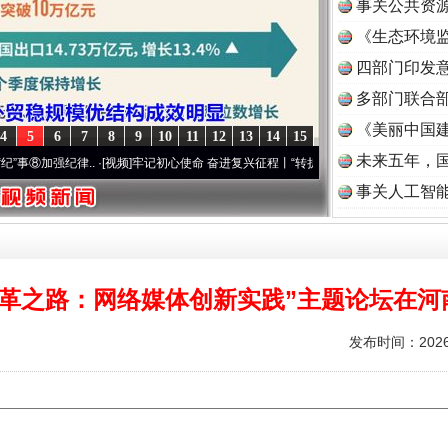
事关公共资
《生态环境监
读
四部门印发
多部门联合部
《美丽中国建
4
5
6
7
8
9
10
11
12
13
14
15
未来五年，
加强纪律..
·[视频]
牢记初心使命 奋进复兴征程丨“转折之城”激荡..
·[视频]
牢记初心使命
事关人工智
变革之路：网络媒体创新实践”主题论坛在河
发布时间：2026-