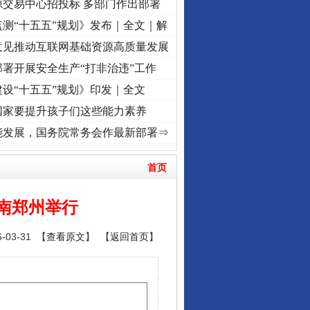
源交易中心招投标 多部门作出部署
测“十五五”规划》发布｜全文｜解
意见推动互联网基础资源高质量发展
署开展安全生产“打非治违”工作
设“十五五”规划》印发｜全文
国家要提升孩子们这些能力素养
 奋进复兴征程丨红船起航处 潮起..
·[视频]
一首歌的时间，读懂乐至的“诗与远方”
·[视
能发展，国务院常务会作最新部署⇒
首页
南郑州举行
03-31 【
查看原文
】 【
返回首页
】