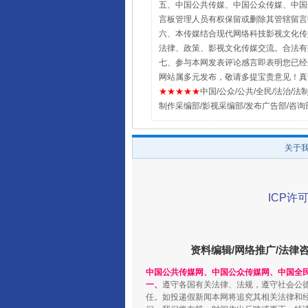
五、中国公共传媒、中国公众传媒、中国全民传媒Chin
言板管理人员有权保留或删除其管辖留言
六、本传媒结合现代网络科技影视文化传媒
法律、政策、影视文化传媒交流。合法有
七、参与本网发表评论感言即表明您已经阅
网站属多元发布，敬请多提宝贵意见！真
★★★★★
中国/公众/公共/全民/法治/法制/新闻
制作采编部/影视采编部/发布广告部/咨询
关于
ICP许可
资料编辑/网络推广/法律
中国公共传媒网、中国公众传媒网、中国全
一、
遵守各国有关法律、法规，遵守社会公
任。如投递假新闻本网将追究其相关法律和