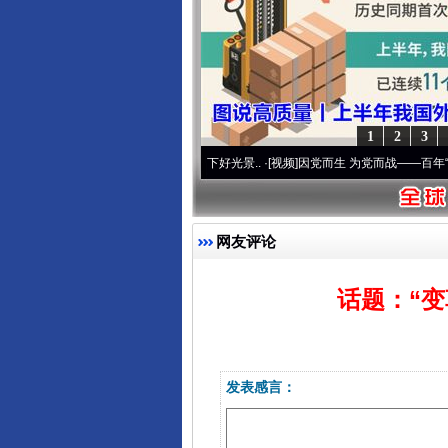
1
2
3
初心使命 奋进复兴征程丨宝塔山下好光景..
·[视频]
因党而生 为党而战——百年“纪”事⑧
网友评论
话题：“
发表感言：