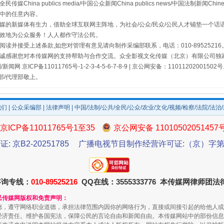
a publics media/中国公众新闻China publics news/中国法制新闻Chinese
中的任意内容。
的新媒体有生力，借助全球互联网主阵地，为社会/公众/民众/公民人才铺垫一个话语
效地为公众服务！人人都作守法公民。
读并接受上述条款,如您对管理有意见请向制作采编部联系，电话：010-895252
诚感谢您对本传媒网的支持帮助与合作交流。众全影视文化传媒（北京）有限公司独家
网 京ICP备11011765号-1-2-3-4-5-6-7-8-9 | 京公网安备：11011202001502
部/代理部敬上。
我们
|
公众采编部
|
法律声明
| 中国/法制/公共/全民/公众/农业/文化/视频/检察/法院/法治
京ICP备11011765号1至35
京公网安备 11010502051457
证: 京B2-20251785
广播电视节目制作经营许可证:（京）字第3
咨询专线：
010-89525216
QQ在线：3555333776 本传媒网律师团
民传媒网版权和免责声明：
德，遵守网络职业道德，承担法律范围内因你的网络行为，直接或间接引起的给他人或
经济责任。维护各国宪法，保障公民的言论自由和新闻自由。本传媒网站中的部份信息