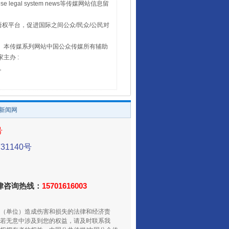
 legal system news等传媒网站信息留
权平台，促进国际之间公众/民众/公民对
16。本传媒系列网站中国公众传媒所有辅助
主办 :
号。
/新闻网
号
1140号
法律咨询热线：
15701616003
（单位）造成伤害和损失的法律和经济责
若无意中涉及到您的权益，请及时联系我