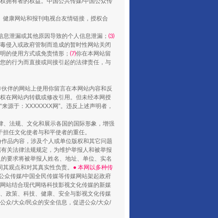
权拥有者的权益。中国公共传媒/中国公众传
、健康网站和报刊电视台友情链接，授权合
信息泄漏或其他原因导致的个人信息泄漏；
⑶
毒侵入或政府管制而造成的暂时性网站关闭
明的使用方式或免责情形；
⑺
你在本网站留
您的行为而直接或间接引起的法律责任，与
合作伙伴的网站上使用你留言在本网站内容和反
权在网站内转载或修改引用。但未经本网授
源于：XXXXXXX网”。违反上述声明者，
法律、法规、文化和展示各国的国际形象，增强
于担任文化使者与和平使者的重任。
份作品内容，涉及个人或单位版权和其它问题
据有关法律法规规定，为维护举报人和被举报
人的要求将被举报人姓名、地址、单位、实名
同其观点和对其真实性负责。
● 本网以多种传
公众传媒/中国全民传媒等传媒网站架起政府
媒网站结合现代网络科技影视文化传媒的新媒
律、政策、科技、健康、安全与影视文化传媒
众/大众/民众的安全信息，促进公众/大众/