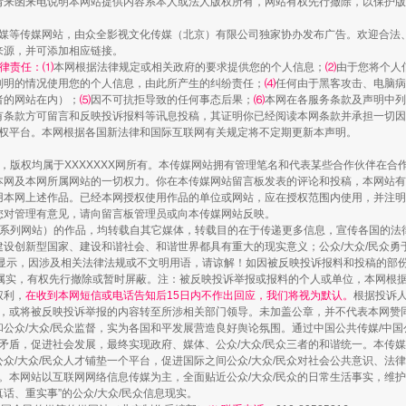
请来函来电说明本网站提供内容系本人或法人版权所有，网站有权先行撤除，以保护版
传媒等传媒网站，由众全影视文化传媒（北京）有限公司独家协办发布广告。欢迎合法
来源，并可添加相应链接。
律责任：⑴
本网根据法律规定或相关政府的要求提供您的个人信息；
⑵
由于您将个人
列明的情况使用您的个人信息，由此所产生的纠纷责任；
⑷
任何由于黑客攻击、电脑病
者的网站在内）；
⑸
因不可抗拒导致的任何事态后果；
⑹
本网在各服务条款及声明中列
有条款方可留言和反映投诉报料等讯息投稿，其证明你已经阅读本网条款并承担一切因
语权平台。本网根据各国新法律和国际互联网有关规定将不定期更新本声明。
作品，版权均属于XXXXXXX网所有。本传媒网站拥有管理笔名和代表某些合作伙伴在
本网及本网所属网站的一切权力。你在本传媒网站留言板发表的评论和投稿，本网站有
本网上述作品。已经本网授权使用作品的单位或网站，应在授权范围内使用，并注明“来
您对管理有意见，请向留言板管理员或向本传媒网站反映。
本传媒系列网站）的作品，均转载自其它媒体，转载目的在于传递更多信息，宣传各国的
设创新型国家、建设和谐社会、和谐世界都具有重大的现实意义；公众/大众/民众勇
显示，因涉及相关法律法规或不文明用语，请谅解！如因被反映投诉报料和投稿的部
属实，有权先行撤除或暂时屏蔽。注：被反映投诉举报或报料的个人或单位，本网根
权利，
在收到本网短信或电话告知后15日内不作出回应，我们将视为默认。
根据投诉
论，或将被反映投诉举报的内容转至所涉相关部门领导。未加盖公章，并不代表本网赞
和公众/大众/民众监督，实为各国和平发展营造良好舆论氛围。通过中国公共传媒/中国
会矛盾，促进社会发展，最终实现政府、媒体、公众/大众/民众三者的和谐统一。本传
众/大众/民众人才铺垫一个平台，促进国际之间公众/大众/民众对社会公共意识、法
。本网站以互联网网络信息传媒为主，全面贴近公众/大众/民众的日常生活事实，维护公
真话、重实事”的公众/大众/民众信息现实。