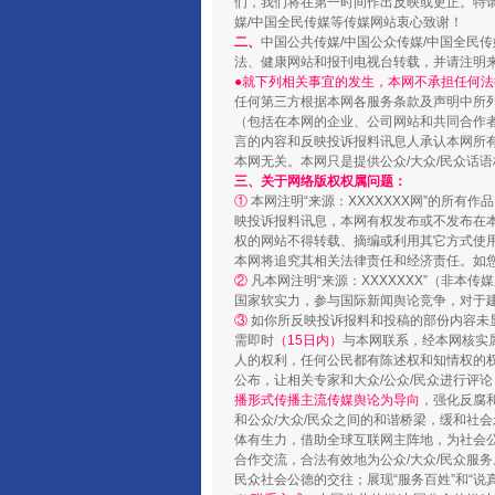
们，我们将在第一时间作出反映或更正。特
媒/中国全民传媒等传媒网站衷心致谢！
二、
中国公共传媒/中国公众传媒/中国全民
法、健康网站和报刊电视台转载，并请注明
●就下列相关事宜的发生，本网不承担任何法
任何第三方根据本网各服务条款及声明中所
（包括在本网的企业、公司网站和共同合作
言的内容和反映投诉报料讯息人承认本网所
本网无关。本网只是提供公众/大众/民众话
三、关于网络版权权属问题：
①
本网注明“来源：XXXXXXX网”的所有
映投诉报料讯息，本网有权发布或不发布在
权的网站不得转载、摘编或利用其它方式使用
本网将追究其相关法律责任和经济责任。如
②
凡本网注明“来源：XXXXXXX”（非
国家软实力，参与国际新闻舆论竞争，对于建
③
如你所反映投诉报料和投稿的部份内容未
需即时
（15日内）
与本网联系，经本网核实
人的权利，任何公民都有陈述权和知情权的
公布，让相关专家和大众/公众/民众进行评
播形式传播主流传媒舆论为导向
，强化反腐
和公众/大众/民众之间的和谐桥梁，缓和社
体有生力，借助全球互联网主阵地，为社会公
合作交流，合法有效地为公众/大众/民众服务
民众社会公德的交往；展现“服务百姓”和“说