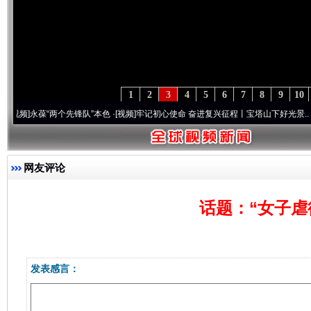
1
2
3
4
5
6
7
8
9
10
永葆“两个先锋队”本色
·[视频]
牢记初心使命 奋进复兴征程丨宝塔山下好光景..
·[视频]
因
网友评论
话题：“女子虐
发表感言：