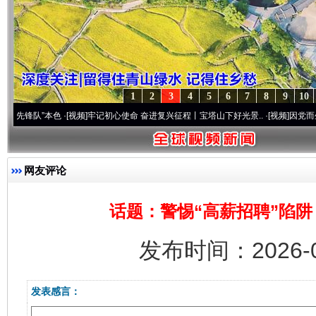
1
2
3
4
5
6
7
8
9
10
队”本色
·[视频]
牢记初心使命 奋进复兴征程丨宝塔山下好光景..
·[视频]
因党而生 为党而
网友评论
话题：警惕“高薪招聘”陷
发布时间：2026-0
发表感言：