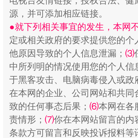
电视台友情链接，授权合法、健
源，并可添加相应链接。
从幼儿园到大学，有这些资助
“
●就下列相关事宜的发生，本网
定或相关政府的要求提供您的个
他原因导致的个人信息泄漏；
⑶
中所列明的情况使用您的个人信
于黑客攻击、电脑病毒侵入或政
在本网的企业、公司网站和共同
致的任何事态后果；
⑹
本网在各
事关残疾人未来5年
让
责情形；
⑺
你在本网站留言的内
条款方可留言和反映投诉报料等