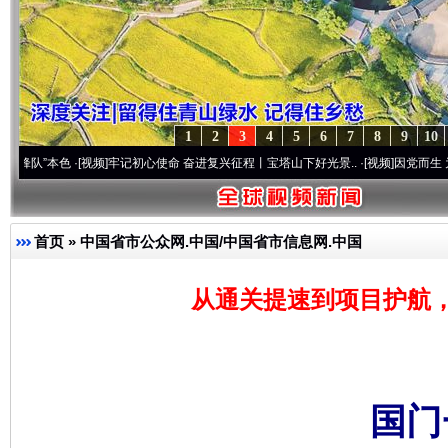
1
2
3
4
5
6
7
8
9
10
色
·[视频]
牢记初心使命 奋进复兴征程丨宝塔山下好光景..
·[视频]
因党而生 为党而战——
首页
»
中国省市公众网.中国/中国省市信息网.中国
从通关提速到项目护航
国门