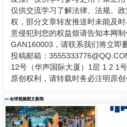
仅供交流学习了解法律、法规、政
权，部分文章转发推送时未能及时
东山县通报“牛蛙产品抗生素超标问题”
法
意侵犯到您的权益烦请告知本网制作采编
GAN160003，请联系我们将立即删
投稿邮箱：3555333776@QQ
12号（华声国际大厦）1层 1 2
原创权利，请转载时务必注明原创作
全球视频图文新闻
千年窑火 生生不息
一