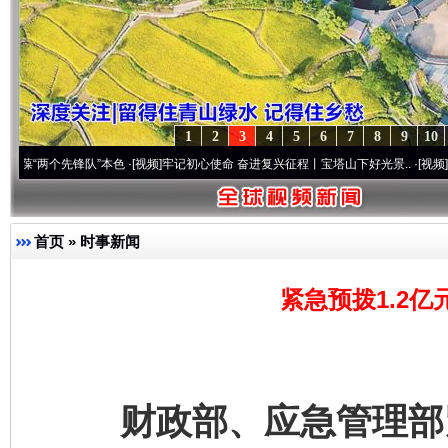
1
2
3
4
5
6
7
8
9
10
个先锋队”本色
·[视频]
牢记初心使命 奋进复兴征程丨宝塔山下好光景..
·[视频]
因党而生 
首页
»
时事新闻
紧急预拨1.2亿
财政部、应急管理部紧急