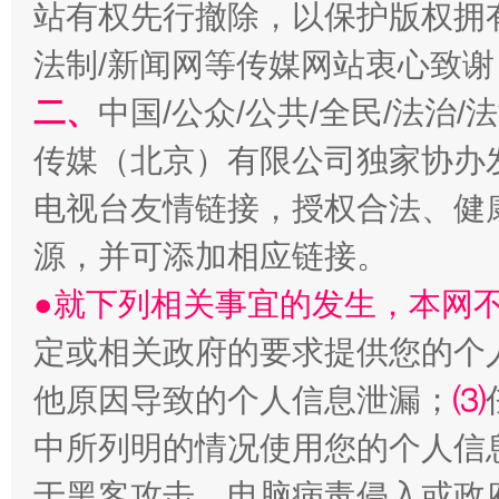
站有权先行撤除，以保护版权拥有者
法制/新闻网等传媒网站衷心致谢
二、
中国/公众/公共/全民/法治
揭开“小金库”的免责幌子
传媒（北京）有限公司独家协办
电视台友情链接，授权合法、健
源，并可添加相应链接。
●就下列相关事宜的发生，本网
定或相关政府的要求提供您的个
他原因导致的个人信息泄漏；
⑶
中所列明的情况使用您的个人信
受贿1.44亿！段成刚被判无期
从幼儿
于黑客攻击、电脑病毒侵入或政