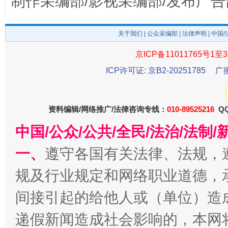
制作采编部/影视采编部/发布广告
东山县通报“牛蛙产品抗生素超标问题”
法
关于我们
|
公众采编部
|
法律声明
| 中国
京ICP备11011765号1至3
ICP许可证: 京B2-20251785
广
资料编辑/网络推广/法律咨询专线：
010-89525216
QQ
中国/公众/公共/全民/法治/法
千年窑火 生生不息
一
一、
遵守各国有关法律、法规，
规及行业规定和网络职业道德，
间接引起的给他人或（单位）造
递假新闻造成社会影响的，本网