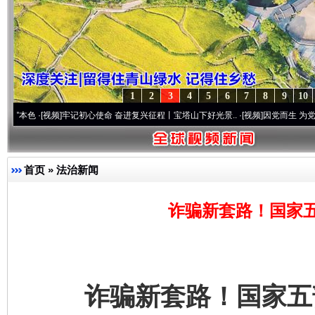
1
2
3
4
5
6
7
8
9
10
频]
牢记初心使命 奋进复兴征程丨宝塔山下好光景..
·[视频]
因党而生 为党而战——百年“
首页
»
法治新闻
诈骗新套路！国家
诈骗新套路！国家五部