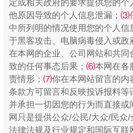
定或相关政府的要求提供您的个
他原因导致的个人信息泄漏；
⑶
中所列明的情况使用您的个人信
于黑客攻击、电脑病毒侵入或政
全民健身五年计划来了！等你上场
在本网的企业、公司网站和共同
致的任何事态后果；
⑹
本网在各
责情形；
⑺
你在本网站留言的内
条款方可留言和反映投诉报料等
并承担一切因您的行为而直接或
网只是提供公众/公民/大众/民
法律法规及行业规定和国际互联
阿坝州三大球赛在茂县开幕
规模最