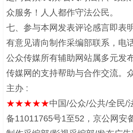
众服务！人人都作守法公民。
七、参与本网发表评论感言即表明
有意见请向制作采编部联系，电话：0
公众传媒所有辅助网站属多元发
完善运行机制助力责任有效落实
一纸欠条
传媒网的支持帮助与合作交流。
主办 :
★★★★★
中国/公众/公共/全民/
备11011765号1至52，京公网安备：