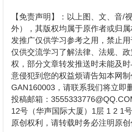
东山县通报“牛蛙产品抗生素超标问题”
法
【免责声明】：以上图、文、音/
外），其版权均属于原作者或归属
发推广仅供学习参考之用，禁止用
仅供交流学习了解法律、法规、政
权，部分文章转发推送时未能及时
意侵犯到您的权益烦请告知本网制作采编
GAN160003，请联系我们将立即删
千年窑火 生生不息
一
投稿邮箱：3555333776@QQ
12号（华声国际大厦）1层 1 2
原创权利，请转载时务必注明原创作