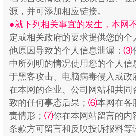
源，并可添加相应链接。
●就下列相关事宜的发生，本网
定或相关政府的要求提供您的个
受贿1.44亿！段成刚被判无期
从幼儿
他原因导致的个人信息泄漏；
⑶
中所列明的情况使用您的个人信
于黑客攻击、电脑病毒侵入或政
在本网的企业、公司网站和共同
致的任何事态后果；
⑹
本网在各
责情形；
⑺
你在本网站留言的内
全民健身五年计划来了！等你上场
条款方可留言和反映投诉报料等