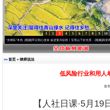
1
2
3
4
5
6
7
8
9
10
队”本色
·[视频]
牢记初心使命 奋进复兴征程丨宝塔山下好光景..
·[视频]
因党而生 为党而
首页
»
律师说法
低风险行业和用人
发布
【人社日课·5月19