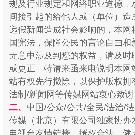
规及行业规定和网络职业道德，
间接引起的给他人或（单位）造
千年窑火 生生不息
一
递假新闻造成社会影响的，本网
国宪法，保障公民的言论自由和
无意中涉及到您的权益，请及时
或更正。特请来函来电说明本网
站有权先行撤除，以保护版权拥有者
法制/新闻网等传媒网站衷心致谢
揭开“小金库”的免责幌子
二、
中国/公众/公共/全民/法治
传媒（北京）有限公司独家协办
电视台友情链接，授权合法、健