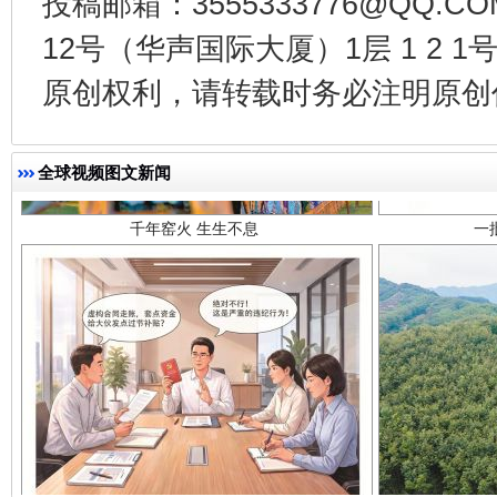
投稿邮箱：3555333776@QQ
12号（华声国际大厦）1层 1 2
原创权利，请转载时务必注明原创作
千年窑火 生生不息
一
全球视频图文新闻
揭开“小金库”的免责幌子