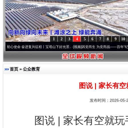
1
2
3
4
5
6
7
8
9
10
进复兴征程丨宝塔山下好光景..
·[视频]
因党而生 为党而战——百年“纪”事⑧加强纪律..
首页
»
公众教育
图说 | 家长有
发布时间：2026-05-
图说 | 家长有空就玩