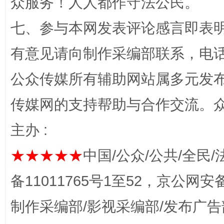
众服务！人人都作守法公民。
七、参与本网发表评论感言即表明
有意见请向制作采编部联系，电话：0
公众传媒所有辅助网站属多元发
传媒网的支持帮助与合作交流。
东山县通报“牛蛙产品抗生素超标问题”
法
主办 :
★★★★★
中国/公众/公共/全民/
备11011765号1至52，京公网安备：
制作采编部/影视采编部/发布广告