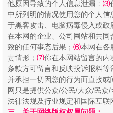
他原因导致的个人信息泄漏；
⑶
中所列明的情况使用您的个人信
于黑客攻击、电脑病毒侵入或政
在本网的企业、公司网站和共同
致的任何事态后果；
⑹
本网在各
阿坝州三大球赛在茂县开幕
规模最
责情形；
⑺
你在本网站留言的内
条款方可留言和反映投诉报料等
并承担一切因您的行为而直接或
网只是提供公众/公民/大众/民
法律法规及行业规定和国际互联
三、关于网络版权权属问题：