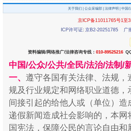
千年窑火 生生不息
一
关于我们
|
公众采编部
|
法律声明
| 中国
京ICP备11011765号1至3
ICP许可证: 京B2-20251785
广
资料编辑/网络推广/法律咨询专线：
010-89525216
QQ
中国/公众/公共/全民/法治/法
一、
遵守各国有关法律、法规，
揭开“小金库”的免责幌子
规及行业规定和网络职业道德，
间接引起的给他人或（单位）造
递假新闻造成社会影响的，本网
国宪法，保障公民的言论自由和