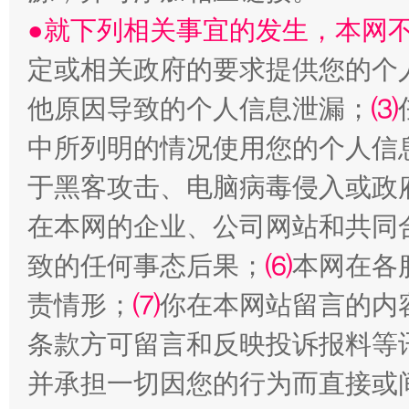
●就下列相关事宜的发生，本网
受贿1.44亿！段成刚被判无期
从幼儿
定或相关政府的要求提供您的个
他原因导致的个人信息泄漏；
⑶
中所列明的情况使用您的个人信
于黑客攻击、电脑病毒侵入或政
在本网的企业、公司网站和共同
致的任何事态后果；
⑹
本网在各
全民健身五年计划来了！等你上场
责情形；
⑺
你在本网站留言的内
条款方可留言和反映投诉报料等
并承担一切因您的行为而直接或