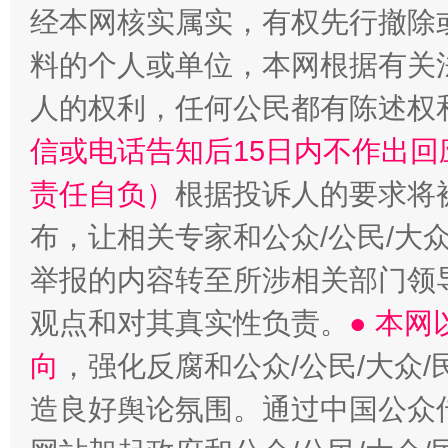
经本网核实属实，有权先行撤除
“蜀中异人”王建安的艺术幻境
料的个人或单位，本网根据有关
人的权利，任何公民都有陈述权
信或电话告知后15日内不作出
责任自负）
根据投诉人的要求将
布，让相关专家和公众/公民/大
举报的内容转至所涉相关部门领
观点和对其真实性负责。
● 本
向
，强化反腐和公众/公民/大众
造良好舆论氛围。通过中国公众传