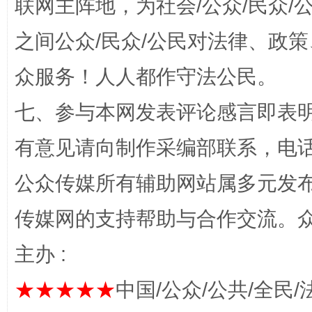
联网主阵地，为社会/公众/民众
之间公众/民众/公民对法律、政
“蜀中异人”王建安的艺术幻境
众服务！人人都作守法公民。
七、参与本网发表评论感言即表明
有意见请向制作采编部联系，电话：0
公众传媒所有辅助网站属多元发
传媒网的支持帮助与合作交流。
完善运行机制助力责任有效落实
一纸欠条
主办 :
★★★★★
中国/公众/公共/全民/