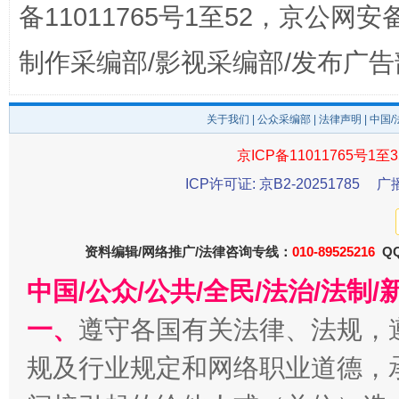
备11011765号1至52，京公网安备：
制作采编部/影视采编部/发布广告
关于我们
|
公众采编部
|
法律声明
| 中国
东山县通报“牛蛙产品抗生素超标问题”
法
京ICP备11011765号1至3
ICP许可证: 京B2-20251785
广
资料编辑/网络推广/法律咨询专线：
010-89525216
QQ
中国/公众/公共/全民/法治/法
一、
遵守各国有关法律、法规，
千年窑火 生生不息
一
规及行业规定和网络职业道德，