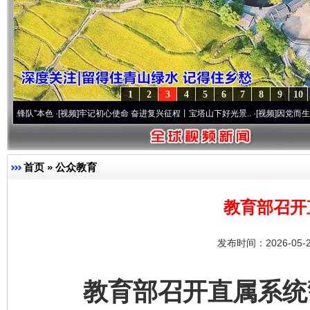
1
2
3
4
5
6
7
8
9
10
本色
·[视频]
牢记初心使命 奋进复兴征程丨宝塔山下好光景..
·[视频]
因党而生 为党而战——
首页
»
公众教育
教育部召开
发布时间：2026-05-
教育部召开直属系统