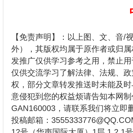
【免责声明】：以上图、文、音/
外），其版权均属于原作者或归属
东山县通报“牛蛙产品抗生素超标问题”
法
发推广仅供学习参考之用，禁止用
仅供交流学习了解法律、法规、政
权，部分文章转发推送时未能及时
意侵犯到您的权益烦请告知本网制作采编
GAN160003，请联系我们将立即删
投稿邮箱：3555333776@QQ
12号（华声国际大厦）1层 1 2
千年窑火 生生不息
一