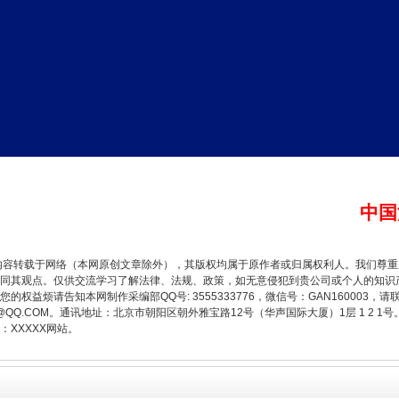
让核能赋能千行百业
中国
内容转载于网络（本网原创文章除外），其版权均属于原作者或归属权利人。我们尊
同其观点。仅供交流学习了解法律、法规、政策，如无意侵犯到贵公司或个人的知识
权益烦请告知本网制作采编部QQ号: 3555333776，微信号：GAN160003，请
3776@QQ.COM。通讯地址：北京市朝阳区朝外雅宝路12号（华声国际大厦）1层 1 
XXXXX网站。
从数据变化看反腐深化