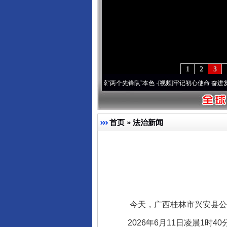
1
2
3
刻改变雪域高原..
·[视频]
永葆“两个先锋队”本色
·[视频]
牢记初心使命 奋进复兴征程丨宝
首页
»
法治新闻
今天，广西桂林市兴安县公
2026年6月11日凌晨1时