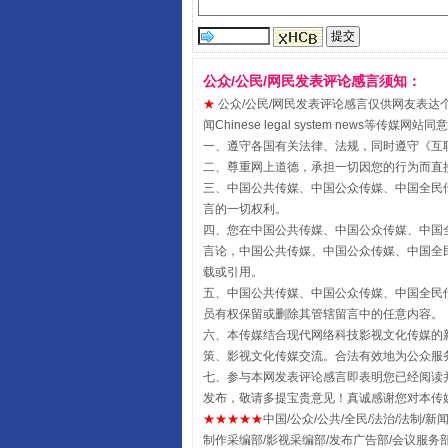
从幼儿园到大学，有这些资助
公众/公民/网民发表评论感言须知：
★
公众/公民/网民发表评论感言仅供网友表达个人看法
闻Chinese legal system new
一、遵守各国有关法律、法规，同时遵守《
互
二、尊重网上道德，承担一切因您的行为而直
三、中国公共传媒、中国公众传媒、中国全民传媒China 
言的一切权利。
四、您在中国公共传媒、中国公众传媒、中国全民传媒Chin
言论，中国公共传媒、中国公众传媒、中国全民传媒China
载或引用。
五、中国公共传媒、中国公众传媒、中国全民传媒China 
事关残疾人未来5年
员有权保留或删除其管辖留言中的任意内容。
六、本传媒结合现代网络科技影视文化传媒的新
策、影视文化传媒交流。合法有效地为公众服
七、参与本网发表评论感言即表明您已经阅读并
发布，敬请多提宝贵意见！真诚感谢您对本传
★★★★★
中国/公众/公共/全民/法治/法制/新闻
制作采编部/影视采编部/发布广告部/会议服务