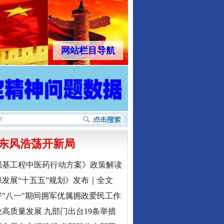
网站栏目导航
东风浩荡开新局
强基工程中医药行动方案》政策解读
发展“十五五”规划》发布｜全文
"八一"期间拥军优属拥政爱民工作
高质量发展 九部门出台19条举措