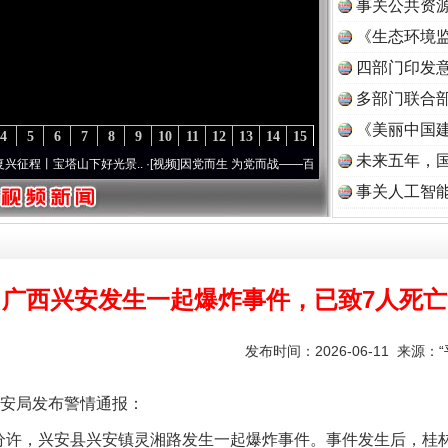
事关公共资
《生态环境监
读
四部门印发
多部门联合部
《美丽中国建
4
5
6
7
8
9
10
11
12
13
14
15
未来五年，
塔山下好光景..
·[视频]
因党而生 为党而战——百年“纪”事⑧加强纪律..
·[视频]
牢记初心
事关人工智
广西兴安发生一起爆炸事件，已致7人死亡
发布时间：2026-06-11 来源：
安局发布警情通报：
40分许，兴安县兴安镇灵湘路发生一起爆炸事件。事件发生后，桂