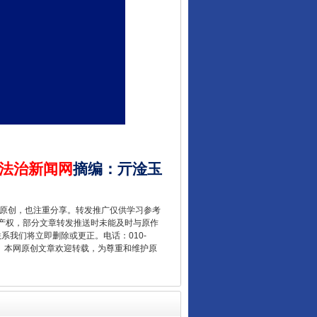
千年窑火 生生不息
法治新闻网
摘编
：
亓淦玉
重原创，也注重分享。转发推广仅供学习参考
产权，部分文章转发推送时未能及时与原作
联系我们将立即删除或更正。电话：010-
2 1号。本网原创文章欢迎转载，为尊重和维护原
揭开“小金库”的免责幌子