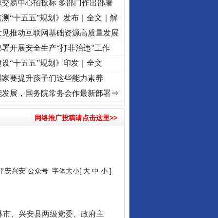
源交易中心招投标 多部门作出部署
测“十五五”规划》发布｜全文｜解
意见推动互联网基础资源高质量发展
署开展安全生产“打非治违”工作
设“十五五”规划》印发｜全文
国家要提升孩子们这些能力素养
使命 奋进复兴征程丨“转折之城”激荡..
·[视频]
牢记初心使命 奋进复兴征程丨红船起航处 
能发展，国务院常务会作最新部署⇒
网络推广投稿请点击这里>>
“平安兴安”公众号
字体大小[
大
中
小
]
林市、兴安县两级党委、政府主