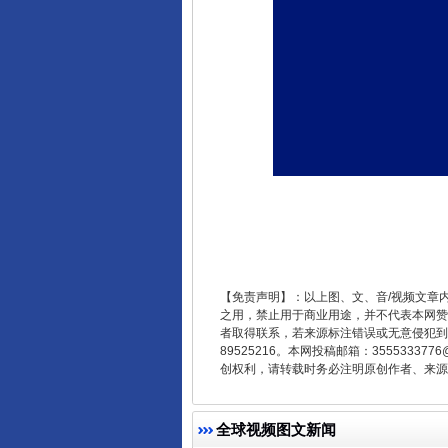
法徽映军营 权益有保障
【免责声明】：以上图、文、音/视频文章
之用，禁止用于商业用途，并不代表本网赞
者取得联系，若来源标注错误或无意侵犯到您的
89525216。本网投稿邮箱：355533
创权利，请转载时务必注明原创作者、来源：
一批国家标准开始实施
全球视频图文新闻