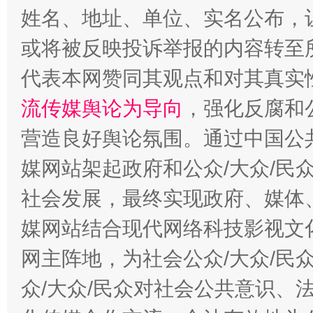
姓名、地址、单位、实名公布，让
或将被反映投诉举报的内容转至
完善运行机制助力责任有效落实
一纸欠条
代表本网赞同其观点和对其真实
流传媒舆论为导向
，强化反腐和
营造良好舆论氛围。通过中国公共
媒网站架起政府和公众/大众/民
社会发展，最终实现政府、媒体、
媒网站结合现代网络科技影视文
东山县通报“牛蛙产品抗生素超标问题”
法
网主阵地，为社会公众/大众/民
众/大众/民众对社会公共意识、