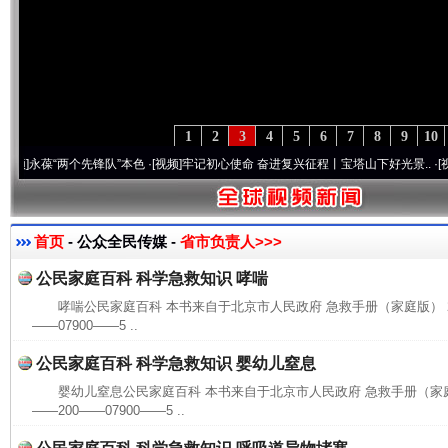
1
2
3
4
5
6
7
8
9
10
葆“两个先锋队”本色
·[视频]
牢记初心使命 奋进复兴征程丨宝塔山下好光景..
·[视频]
因党
首页
- 公众全民传媒 -
省市负责人>>>
公民家庭百科 科学急救知识 哮喘
哮喘公民家庭百科 本书来自于北京市人民政府 急救手册（家庭版） 2009.
——07900——5 ..
公民家庭百科 科学急救知识 婴幼儿窒息
婴幼儿窒息公民家庭百科 本书来自于北京市人民政府 急救手册（家庭版） 2
——200——07900——5 ..