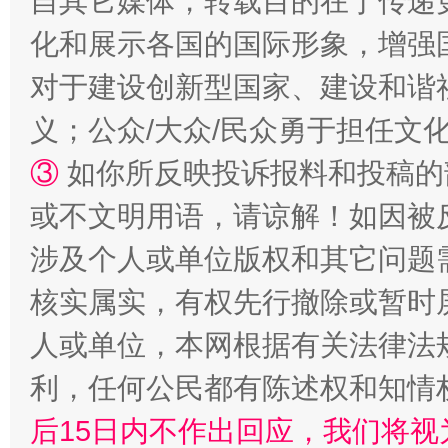
自其它媒体，转载目的在于传递
扯下公款旅游的“隐身衣”
如何以同
化和展示各国的国际形象，增强
对于建设创新型国家、建设和谐
义；公众/大众/民众勇于担任文
③
如你所反映投诉报料和投稿的
或不文明用语，请谅解！如因被
涉及个人或单位版权和其它问题
“蜀中异人”王建安的艺术幻境
核实属实，有权先行撤除或暂时
人或单位，本网根据有关法律法
利，任何公民都有陈述权和知情
后15日内不作出回应，我们将视