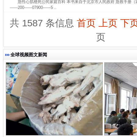
急性心肌梗死公民家庭百科 本书来自于北京市人民政府 急救手册（家庭版） 
——200——07900——5 ..
共 1587 条信息
首页
上页
下
页
完善运行机制助力责任有效落实
一纸欠条
全球视频图文新闻
东山县通报“牛蛙产品抗生素超标问题”
法