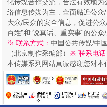
化传媒合作交流，合法有效地为公
络信息传媒为主，全面贴近公众/
大众/民众的安全信息，促进公众
百姓”和“说真话、重实事”的公众
※ 联系方式：
中国公共传媒/中
千年窑火 生生不息
一
（北京制作采编部）
※ 联系电话
本传媒系列网站真诚感谢您对本
揭开“小金库”的免责幌子