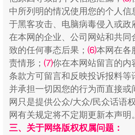
中所列明的情况使用您的个人信
于黑客攻击、电脑病毒侵入或政
全民健身五年计划来了！等你上场
在本网的企业、公司网站和共同
致的任何事态后果；
⑹
本网在各
责情形；
⑺
你在本网站留言的内
条款方可留言和反映投诉报料等
并承担一切因您的行为而直接或
网只是提供公众/大众/民众话语
网有关规定将不定期更新本声明
阿坝州三大球赛在茂县开幕
规模最
三、关于网络版权权属问题：